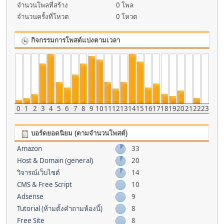
จำนวนโพลที่สร้าง
0 โพล
จำนวนครั้งที่โหวต
0 โหวต
กิจกรรมการโพสต์แบ่งตามเวลา
0
1
2
3
4
5
6
7
8
9
10
11
12
13
14
15
16
17
18
19
20
21
22
23
บอร์ดยอดนิยม (ตามจำนวนโพสต์)
Amazon
33
Host & Domain (general)
20
วิจารณ์เว็บไซต์
14
CMS & Free Script
10
Adsense
9
Tutorial (ห้ามตั้งคำถามห้องนี้)
8
Free Site
8