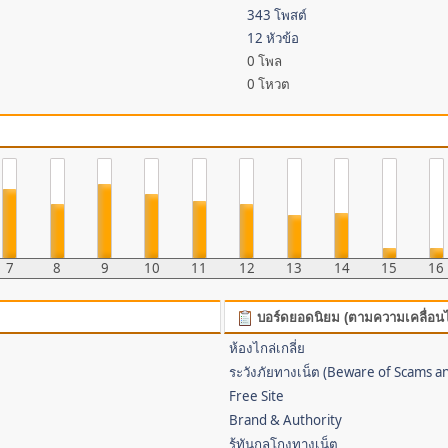
343 โพสต์
12 หัวข้อ
0 โพล
0 โหวต
7
8
9
10
11
12
13
14
15
16
บอร์ดยอดนิยม (ตามความเคลื่อน
ห้องไกล่เกลี่ย
ระวังภัยทางเน็ต (Beware of Scams a
Free Site
Brand & Authority
รู้ทันกลโกงทางเน็ต