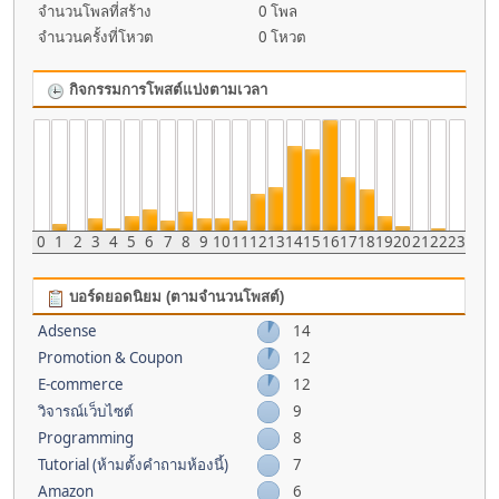
จำนวนโพลที่สร้าง
0 โพล
จำนวนครั้งที่โหวต
0 โหวต
กิจกรรมการโพสต์แบ่งตามเวลา
0
1
2
3
4
5
6
7
8
9
10
11
12
13
14
15
16
17
18
19
20
21
22
23
บอร์ดยอดนิยม (ตามจำนวนโพสต์)
Adsense
14
Promotion & Coupon
12
E-commerce
12
วิจารณ์เว็บไซต์
9
Programming
8
Tutorial (ห้ามตั้งคำถามห้องนี้)
7
Amazon
6