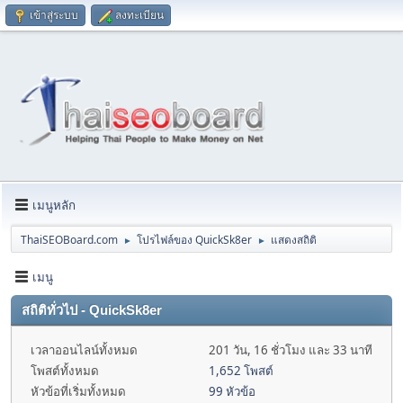
เข้าสู่ระบบ
ลงทะเบียน
เมนูหลัก
ThaiSEOBoard.com
โปรไฟล์ของ QuickSk8er
แสดงสถิติ
►
►
เมนู
สถิติทั่วไป - QuickSk8er
เวลาออนไลน์ทั้งหมด
201 วัน, 16 ชั่วโมง และ 33 นาที
โพสต์ทั้งหมด
1,652 โพสต์
หัวข้อที่เริ่มทั้งหมด
99 หัวข้อ