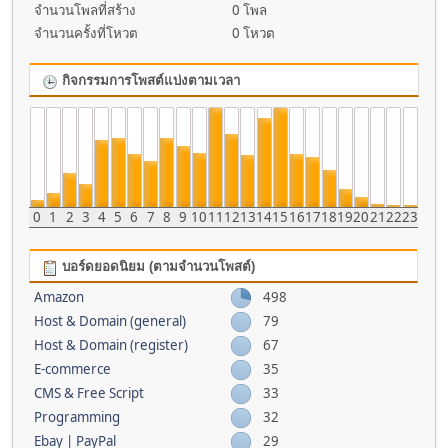
จำนวนโพลที่สร้าง
0 โพล
จำนวนครั้งที่โหวต
0 โหวต
กิจกรรมการโพสต์แบ่งตามเวลา
0
1
2
3
4
5
6
7
8
9
10
11
12
13
14
15
16
17
18
19
20
21
22
23
บอร์ดยอดนิยม (ตามจำนวนโพสต์)
Amazon
498
Host & Domain (general)
79
Host & Domain (register)
67
E-commerce
35
CMS & Free Script
33
Programming
32
Ebay | PayPal
29