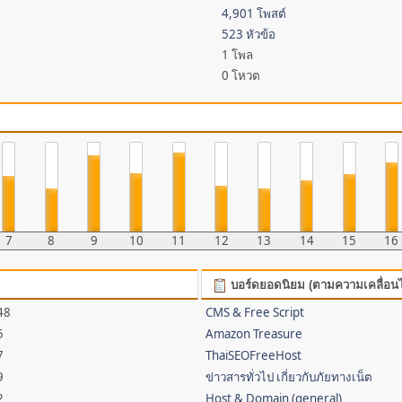
4,901 โพสต์
523 หัวข้อ
1 โพล
0 โหวต
7
8
9
10
11
12
13
14
15
16
บอร์ดยอดนิยม (ตามความเคลื่อน
48
CMS & Free Script
5
Amazon Treasure
7
ThaiSEOFreeHost
9
ข่าวสารทั่วไป เกี่ยวกับภัยทางเน็ต
2
Host & Domain (general)