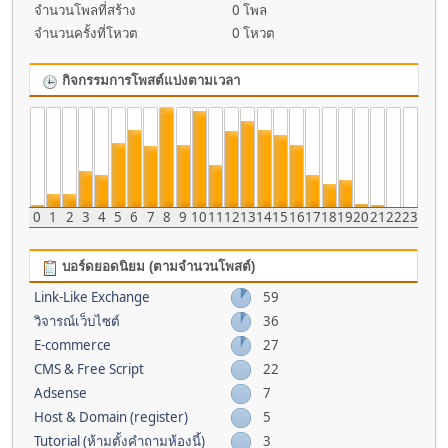
จำนวนโพลที่สร้าง
0 โพล
จำนวนครั้งที่โหวต
0 โหวต
กิจกรรมการโพสต์แบ่งตามเวลา
0
1
2
3
4
5
6
7
8
9
10
11
12
13
14
15
16
17
18
19
20
21
22
23
บอร์ดยอดนิยม (ตามจำนวนโพสต์)
Link-Like Exchange
59
วิจารณ์เว็บไซต์
36
E-commerce
27
CMS & Free Script
22
Adsense
7
Host & Domain (register)
5
Tutorial (ห้ามตั้งคำถามห้องนี้)
3