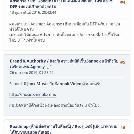
Adsense
/
Re: Google DFP ไม่แสดงผลโฆษณา ใครเคยใช้
#4
DFP รบกวนปรึกษาด้วยครับ
13 กุมภาพันธ์ 2016, 20:42:44
ผมอยากเอา Ads ของ Adsense เดิมมาเชื่อมกับ DFP ครับ สามารถ
ทำได้ไหมครับ
เพราะถ้าให้แสดง Adsense มันก็จะแสดง Adsense ที่สร้างขึ้นใหม่
โดย DFP เท่านั้นครับ
Brand & Authority
/
Re: วิเคราะห์สถิติเว็บ Sanook แล้วถึงกับ
#5
เครียดแทน Agency -_-"
26 มกราคม 2016, 01:28:22
Sanook มี
Joox Music
กับ
Sanook Video
ด้วยนะครับ
http://music.sanook.com/
ผมเปิดหน้านี้ค้างเพื่อฟังเพลงอย่างน้อยวันละ 3 ชั่วโมง
Roadmap (ห้ามตั้งคำถามในห้องนี้)
/
Re: { แชร์ }เย้ๆ มาหาราย
#6
ได้กับ youtube กันเถอะ