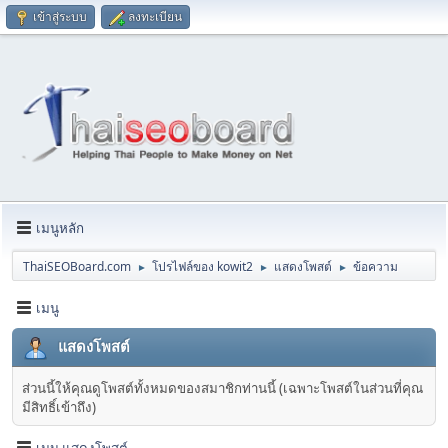
เข้าสู่ระบบ
ลงทะเบียน
เมนูหลัก
ThaiSEOBoard.com
โปรไฟล์ของ kowit2
แสดงโพสต์
ข้อความ
►
►
►
เมนู
แสดงโพสต์
ส่วนนี้ให้คุณดูโพสต์ทั้งหมดของสมาชิกท่านนี้ (เฉพาะโพสต์ในส่วนที่คุณ
มีสิทธิ์เข้าถึง)
เมนู แสดงโพสต์