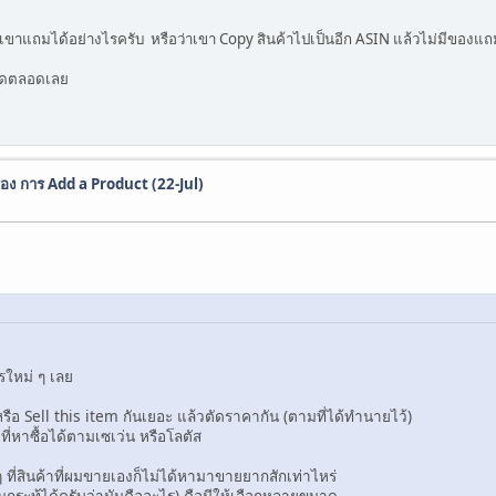
วเขาแถมได้อย่างไรครับ หรือว่าเขา Copy สินค้าไปเป็นอีก ASIN แล้วไม่มีของแ
ติดตลอดเลย
่อง การ Add a Product (22-Jul)
ไรใหม่ ๆ เลย
หรือ Sell this item กันเยอะ แล้วตัดราคากัน (ตามที่ได้ทำนายไว้)
ี่หาซื้อได้ตามเซเว่น หรือโลตัส
ๆ ที่สินค้าที่ผมขายเองก็ไม่ได้หามาขายยากสักเท่าไหร่
ะทู้ได้ครับว่ามันคืออะไร) คือมีให้เลือกหลายขนาด