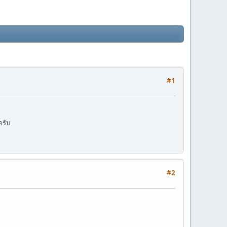
#1
ครับ
#2