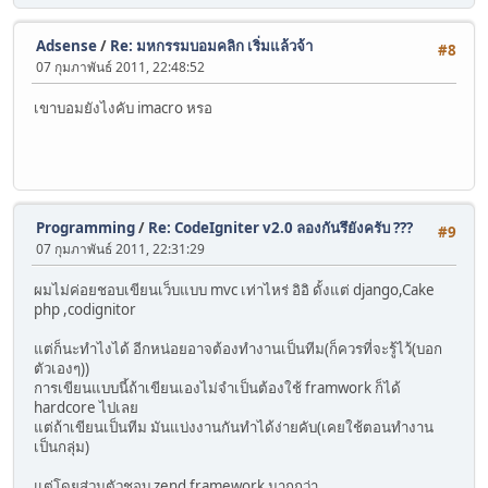
Adsense
/
Re: มหกรรมบอมคลิก เริ่มแล้วจ้า
#8
07 กุมภาพันธ์ 2011, 22:48:52
เขาบอมยังไงคับ imacro หรอ
Programming
/
Re: CodeIgniter v2.0 ลองกันรึยังครับ ???
#9
07 กุมภาพันธ์ 2011, 22:31:29
ผมไม่ค่อยชอบเขียนเว็บแบบ mvc เท่าไหร่ อิอิ ดั้งแต่ django,Cake
php ,codignitor
แต่ก็นะทำไงได้ อีกหน่อยอาจต้องทำงานเป็นทีม(ก็ควรที่จะรู้ไว้(บอก
ตัวเองๆ))
การเขียนแบบนี้ถ้าเขียนเองไม่จำเป็นต้องใช้ framwork ก็ได้
hardcore ไปเลย
แต่ถ้าเขียนเป็นทีม มันแบ่งงานกันทำได้ง่ายคับ(เคยใช้ตอนทำงาน
เป็นกลุ่ม)
แต่โดยส่วนตัวชอบ zend framework มากกว่า