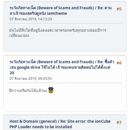
position: absolute;
ระวังภัยทางเน็ต (Beware of Scams and Frauds)
/
Re: ตาม
#5
}
หาเจ้าของสคริปดูหนัง iamtheme
07 สิงหาคม 2019, 14:12:29
#fullmatchnet-player,
body,
มันไม่มีสิ่งใดที่อยู่นิ่งตลอดเวลาหรอกครับทุกอย่างย่อมมีการ
html {
เปลี่ยนแปลง
background: #000;
}
body,
html {
ระวังภัยทางเน็ต (Beware of Scams and Frauds)
/
Re: ซื้อตัว
padding-right: 0;
#6
เล่น google drive ใช้ไม่ได้ เจ้าของคนขายติดต่อไม่ได้ตั้งแต่
}
20
html,
07 สิงหาคม 2019, 09:33:55
body {
padding-top: 0;
นึกว่าเครียกันได้แล้วนะ
}
html,
body {
margin-left: 0;
}
Host & Domain (general)
/
Re: Site error: the ionCube
#7
PHP Loader needs to be installed
html,