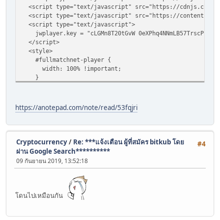
<script type="text/javascript" src="https://cdnjs.cloudf
<script type="text/javascript" src="https://content.jwpl
<script type="text/javascript">
jwplayer.key = "cLGMn8T20tGvW 0eXPhq4NNmLB57TrscPjd1Iy
</script>
<style>
#fullmatchnet-player {
width: 100% !important;
}
#fullmatchnet-player {
height: 100% !important;
https://anotepad.com/note/read/53fqjri
}
body,
html {
Cryptocurrency
/
Re: ***แจ้งเตือน ผู้ที่สมัคร bitkub โดย
#4
padding-left: 0;
ผ่าน Google Search**********
}
09 กันยายน 2019, 13:52:18
html,
body {
padding-bottom: 0;
โดนไปเหมือนกัน
}
#fullmatchnet-player {