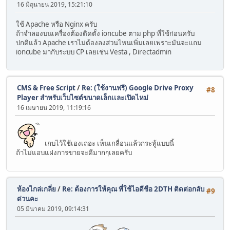
16 มิถุนายน 2019, 15:21:10
body {
margin-bottom: 0;
ใช้ Apache หรือ Nginx ครับ
}
ถ้าจำลองบนเครื่องต้องติดตั้ง ioncube ตาม php ที่ใช้ก่อนครับ
ปกติแล้ว Apache เราไม่ต้องลงส่วนไหนเพิ่มเลยเพราะมันจะแถม
html,
ioncube มากับระบบ CP เลยเช่น Vesta , Directadmin
body {
margin-right: 0;
}
CMS & Free Script
/
Re: (ใช้งานฟรี) Google Drive Proxy
#8
body,
Player สำหรับเว็บไซต์ขนาดเล็กเเละเปิดไหม่
html {
16 เมษายน 2019, 11:19:16
margin-top: 0;
}
html,
เกบไว้ใช้เองเถอะ เห็นเกลื่อนแล้วกระทู้แบบนี้
body {
ถ้าไม่แอบแฝงการขายจะดีมากๆเลยครับ
overflow: hidden;
}
.fullmatchnet-iframe {
ห้องไกล่เกลี่ย
/
Re: ต้องการให้คุณ ที่ใช้ไอดีชือ 2DTH​ ติดต่อกลับ
#9
position: absolute;
ด่วนคะ
width: 100% !important;
05 มีนาคม 2019, 09:14:31
height: 100% !important
}