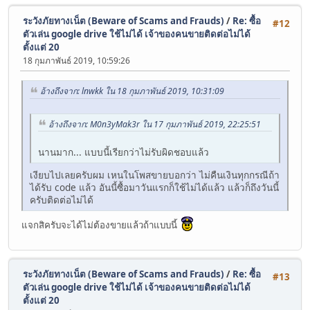
client: "googima",
vpaidmode: "insecure"
ระวังภัยทางเน็ต (Beware of Scams and Frauds)
/
Re: ซื้อ
#12
},
ตัวเล่น google drive ใช้ไม่ได้ เจ้าของคนขายติดต่อไม่ได้
aboutlink: "//fullmatch.net",
ตั้งแต่ 20
abouttext: "IDFL8 - fullmatch.net",
18 กุมภาพันธ์ 2019, 10:59:26
captions: {
color: "#f3f368",
fontSize: 16,
อ้างถึงจาก: lnwkk ใน 18 กุมภาพันธ์ 2019, 10:31:09
backgroundOpacity: 0,
fontfamily: "Helvetica",
อ้างถึงจาก: M0n3yMak3r ใน 17 กุมภาพันธ์ 2019, 22:25:51
edgeStyle: "raised"
},
นานมาก... แบบนี้เรียกว่าไม่รับผิดชอบแล้ว
tracks: []
});
เงียบไปเลยครับผม เหนในโพสขายบอกว่า ไม่คืนเงินทุกกรณีถ้า
player.on("error", function() {
ได้รับ code แล้ว อันนี้ซื้อมาวันแรกก็ใช้ไม่ได้แล้ว แล้วก็ถึงวันนี้
swal({
ครับติดต่อไม่ได้
title: "Please Wait!",
text: "Redirecting to Stream Server.",
แจกสิครับจะได้ไม่ต้องขายแล้วถ้าแบบนี้
timer: 3000
})
});
player.on("error", function() {
ระวังภัยทางเน็ต (Beware of Scams and Frauds)
/
Re: ซื้อ
#13
$("#fullmatchnet-player").html("<div class="fullmatchnet
ตัวเล่น google drive ใช้ไม่ได้ เจ้าของคนขายติดต่อไม่ได้
});
ตั้งแต่ 20
</script>