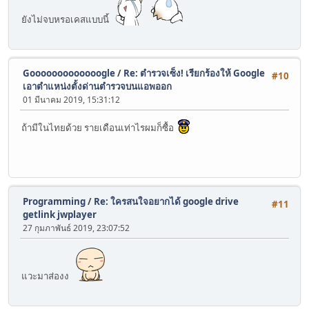
</style>
</head>
ยังไม่จบหรอเคสแบบนี้
<body>
<div id="fullmatchnet-player"></div>
<script type="text/javascript">
Gooooooooooooogle
/
Re: ตำรวจเซ็ง! เรียกร้องให้ Google
#10
var player = jwplayer("fullmatchnet-player");
เอาตำแหน่งตั้งด่านตำรวจบนแอพออก
player.setup({
01 มีนาคม 2019, 15:31:12
sources: [{
"label": "undefined",
"type": "video/mp4",
ถ้ามีในไทยด้วย รายเดือนเท่าไรผมก็ซื้อ
"file": "undefined"
}],
aspectratio: "16:9",
startparam: "start",
primary: "html5",
preload: "auto",
Programming
/
Re: ใครสนใจอยากได้ google drive
#11
image: "",
getlink jwplayer
logo: {
27 กุมภาพันธ์ 2019, 23:07:52
file: "//fullmatch.net/play/fullmatch.png",
position: "top-right",
link: "//fullmatch.net/"
},
แวะมาส่องง
advertising: {
tag: "https://googleads.g.doubleclick.net/pagead/ads?cl