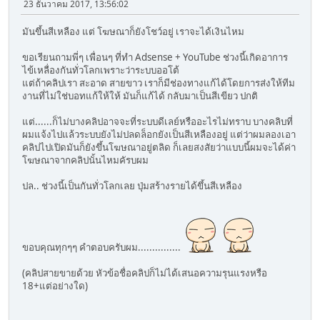
23 ธันวาคม 2017, 13:56:02
มันขึ้นสีเหลือง แต่ โฆษณาก็ยังโชว์อยู่ เราจะได้เงินไหม
ขอเรียนถามพี่ๆ เพื่อนๆ ที่ทำ Adsense + YouTube ช่วงนี้เกิดอาการ
ไข้เหลื่องกันทั่วโลกเพราะว่าระบบออโต้
แต่ถ้าคลิปเรา สะอาด สายขาว เราก็มีช่องทางแก้ได้โดยการส่งให้ทีม
งานที่ไม่ใช่บอทแก้ให้ให้ มันก็แก้ได้ กลับมาเป็นสีเขียว ปกติ
แต่......ก็ไม่บางคลิปอาจจะที่ระบบดีเลย์หรืออะไรไม่ทราบ บางคลิบที่
ผมแจ้งไปแล้วระบบยังไม่ปลดล็อกยังเป็นสีเหลืองอยู่ แต่ว่าผมลองเอา
คลิปไปเปิดมันก็ยังขึ้นโฆษณาอยู่ตลิด ก็เลยสงสัยว่าแบบนี้ผมจะได้ค่า
โฆษณาจากคลิปนั้นไหมคัรบผม
ปล.. ช่วงนี้เป็นกันทั่วโลกเลย ปุ่มสร้างรายได้ขึ้นสีเหลือง
ขอบคุณทุกๆๆ คำตอบครับผม...............
(คลิปสายขายด้วย หัวข้อชื่อคลิปก็ไม่ได้เสนอความรุนแรงหรือ
18+แต่อย่างใด)