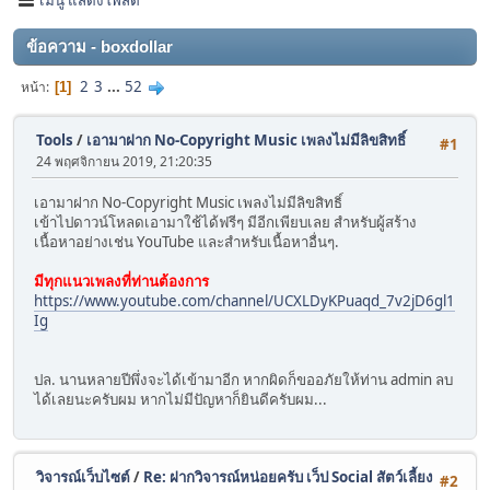
ข้อความ - boxdollar
2
3
...
52
หน้า
1
Tools
/
เอามาฝาก No-Copyright Music เพลงไม่มีลิขสิทธิ์
#1
24 พฤศจิกายน 2019, 21:20:35
เอามาฝาก No-Copyright Music เพลงไม่มีลิขสิทธิ์
เข้าไปดาวน์โหลดเอามาใช้ได้ฟรีๆ มีอีกเพียบเลย สำหรับผู้สร้าง
เนื้อหาอย่างเช่น YouTube และสำหรับเนื้อหาอื่นๆ.
มีทุกแนวเพลงที่ท่านต้องการ
https://www.youtube.com/channel/UCXLDyKPuaqd_7v2jD6gl1
Ig
ปล. นานหลายปีพึ่งจะได้เข้ามาอีก หากผิดก็ขออภัยให้ท่าน admin ลบ
ได้เลยนะครับผม หากไม่มีปัญหาก็ยินดีครับผม...
วิจารณ์เว็บไซต์
/
Re: ฝากวิจารณ์หน่อยครับ เว็ป Social สัตว์เลี้ยง
#2