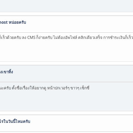
host หน่อยครับ
็เร็วด้วยครับ ลง CMS ก็ง่ายครับ ไม่ต้องอัพไฟล์ คลิกเดียวเสร็จ การชำระเงินก็เร็
เขาทิ้ง
ับ ตั้งชื่อเรื่องให้อยากดู หน้าปกเวอร์ๆ ขาวๆ เซ็กซี่
รในวันนี้ไหมครับ