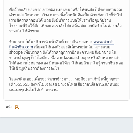
คือถ้าจะสั่งของจาก alibaba แบบเหมาหรือให้ขนส่ง ก็มีระบบคำนวณ
ค่าขนส่ง วัดขนาด กว้าง x ยาว ชั่งน้ำหนักคิดเป็น คิวหรืออะไรก็ว่าไป
เราเช็คราคาก่อนได้ แถมยังมีบริการแปลให้เราหรือคุยกับร้าน
โรงงานที่จีนให้อีก เพียงแค่เราสั่งไปแค่นั้น สะดวกดีครับ ไม่ต้องกลั้ว
ว่าจะไม่ได้ค้าขาย
รับมาขายก็คุ้ม บริการนำเข้าสินค้าจากจีน ของทาง
www.นำเข้า
สินค้าจีน.com
เนี้ยผมใช้เองสั่งของอิเล็กทรอนิกส์มาขายแบบ
shoope เทียบราคา ยังได้ราคาถูกกว่าอีกนะครับ ผมสั่งมาขาย ใน
ราคาต่ำสุดๆ ก็กำไลดีกว่าซื้อจาก lazada shoope หรืออีกหลายๆเจ้า
ไม่ต้องมานั่งต่อรองเอง มีคนคุยให้เราได้เลยถ้าเราไม่รู้ภาษาจีน คอย
ให้เข้ามูลก็พอว่าต้องการอะไร
โอเครพิมเยอะเดี๋ยวจะว่าเขาจ้างมา . . . พอดีจะหาเจ้าอื่นที่ถูกๆกว่า
เค้า555555 ยังหาไม่เจอเลย มาเจอไทยเสี่ยวก่อนก็เอานะสักหน่อย
คนเคยๆเล่นไม่ได้เข้ามานาน
หน้า
1