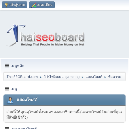
เข้าสู่ระบบ
ลงทะเบียน
เมนูหลัก
ThaiSEOBoard.com
โปรไฟล์ของ aigameing
แสดงโพสต์
ข้อความ
►
►
►
เมนู
แสดงโพสต์
ส่วนนี้ให้คุณดูโพสต์ทั้งหมดของสมาชิกท่านนี้ (เฉพาะโพสต์ในส่วนที่คุณ
มีสิทธิ์เข้าถึง)
เมนู แสดงโพสต์