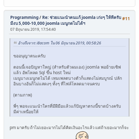
Programming
/
Re: ช่วยแนะนำคนแก้ joomla เก่งๆ ให้ทีครับ
#11
มีงบ 5,000-10,000 joomla เมนูกดไม่ได้ฯ
07 มิถุนายน 2019, 17:54:40
อ้างถึงจาก: i8acom ใน 06 มิถุนายน 2019, 00:58:26
ขออนุญาตนะครับ
ตอนนี้เจอปัญหาใหญ่ (สำหรับตัวผมเอง) joomla พอย้ายเซิฟ
แล้ว อัพโหลด Sql ขึ้น host ใหม่
เมนูบางเมนูกดไม่ได้ เทมเพลตบางตัวก็แสดงไม่สมบูรณ์ ปลัก
อินบางอันก็ไม่แสดงๆ ทั้งๆ ที่ไฟล์โหลดมาจนครบ
(ตามภาพ)
พี่ๆ พอจะแนะนำใครที่มีฝีมือแล้วแก้ปัญหาตรงนี้ขาดบ้างครับ
มีค่าเหนื่อยให้
pm มาครับ ถ้าไม่เยอะมากไม่ได้คิดเงินอะไรแล้ว แต่ถ้าเยอะมากก็จะ