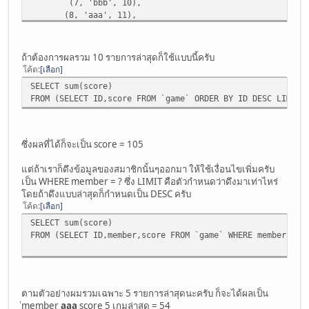
(7, 'bbb', 10),
(8, 'aaa', 11),
(9, 'bbb', 10),
(10, 'aaa', 11),
(11, 'aaa', 11),
ถ้าต้องการผลรวม 10 รายการล่าสุดก็ใช้แบบนี้ครับ
(12, 'bbb', 10),
โค้ด
เลือก
(13, 'aaa', 11),
SELECT sum(score)
(14, 'bbb', 10),
FROM (SELECT ID,score FROM `game` ORDER BY ID DESC LIMIT 
(15, 'aaa', 10)
;
ซึ่งผลที่ได้ก็จะเป็น score = 105
แต่ถ้าเราก็ดึงข้อมูลของสมาชิกนั้นๆออกมา ให้ใช้เงื่อนไขเพิ่มครับ
เป็น WHERE member = ? ซึ่ง LIMIT คือตัวกำหนดว่าดึงมาเท่าไหร่
โดยถ้าดึงแบบล่าสุดก็กำหนดเป็น DESC ครับ
โค้ด
เลือก
SELECT sum(score)
FROM (SELECT ID,member,score FROM `game` WHERE member = '
ตามตัวอย่างผมรวมเฉพาะ 5 รายการล่าสุดนะครับ ก็จะได้ผลเป็น
ีmember
aaa
score 5 เกมล่าสุด = 54