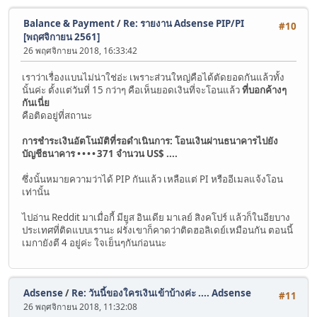
Balance & Payment
/
Re: รายงาน Adsense PIP/PI
#10
[พฤศจิกายน 2561]
26 พฤศจิกายน 2018, 16:33:42
เราว่าเรื่องแบนไม่น่าใช่อ่ะ เพราะส่วนใหญ่คือได้ตัดยอดกันแล้วทั้ง
นั้นค่ะ ตั้งแต่วันที่ 15 กว่าๆ คือเห็นยอดเงินที่จะโอนแล้ว
ที่บอกค้างๆ
กันเนี่ย
คือติดอยู่ที่สถานะ
การชำระเงินอัตโนมัติที่รอดำเนินการ: โอนเงินผ่านธนาคารไปยัง
บัญชีธนาคาร • • • • 371 จำนวน US$ ....
ซึ่งนั้นหมายความว่าได้ PIP กันแล้ว เหลือแต่ PI หรืออีเมลแจ้งโอน
เท่านั้น
ไปอ่าน Reddit มาเมื่อกี้ มียูส อินเดีย มาเลย์ สิงคโปร์ แล้วก็ในอียบาง
ประเทศที่ติดแบบเรานะ ฝรั่งเขาก็คาดว่าติดฮอลิเดย์เหมือนกัน ตอนนี้
เมกายังตี 4 อยู่ค่ะ ใจเย็นๆกันก่อนนะ
Adsense
/
Re: วันนี้ของใครเงินเข้าบ้างค่ะ .... Adsense
#11
26 พฤศจิกายน 2018, 11:32:08