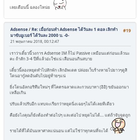
เลยเดือนนี้ ฉลองโหน่ย
Adsense
/
Re: เมื่อก่อนทำ Adsense ได้วันละ 1 ดอล เลิกทำ
#19
มาขับอูเบอร์ ได้วันละ 2000 บ. -0-
21 พฤษภาคม 2018, 00:12:47
เราว่าเดี๋ยวนี้วงการ Adsense IM ก็ไม่ Passive เหมือนแต่ก่อนแล้วนะ
คะ ถ้าสัก 3-4 ปีที่แล้วอ่ะใช่แน่ เสือนอนกินสบาย
เดี๋ยวนี้ลองหยุดทำไปสักพัก เลิกอัพเดต ปล่อยเว็บร้างหายไปยาวๆดูสิ
โดนอากู๋ลดอันดับไปอยู่ท้ายๆแน่
ยิ่งโดนอัลกอริทึมใหม่ๆ ที่โคตรฉลาดและกวนบาทา (อิอิ) ขยันออกมา
เหลือเกิน
ปรับแล้วปรับอีก แทบจะเรียกว่าหยุดนิ่งเฉยๆไม่ได้เลยทีเดียว
คือยังไงคุณก็ยังต้องทำต่อไปๆ และต่อไป หยุดไม่ได้... แต่ถ้าจับจุดถูก
รายได้ที่ได้มันมหาศาลแน่นอน แต่ไม่ใช่ว่าทุกคนที่จะได้