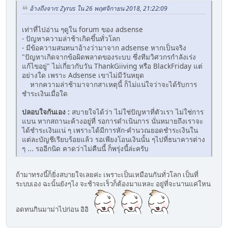
อ้างถึงจาก: Zyrus ใน 26 พฤศจิกายน 2018, 21:22:09
เท่าที่ไปอ่าน ๆดูใน forum ของ adsense
- ปัญหาความล่าช้าเกิดขึ้นทั่วโลก
- มีข้อความสนทนาอ้างว่ามาจาก adsense หากเป็นจริง
"ปัญหาเกิดจากข้อผิดพลาดของระบบ ซึ่งทีมวิศวกรกำลังเร่ง
แก้ไขอยู่" ไม่เกี่ยวกับวัน ThankGiiving หรือ BlackFriday แต่
อย่างใด เพราะ Adsense เขาไม่มีวันหยุด
หากความล่าช้ามาจากสาเหตุนี้ ก็ไม่แน่ใจว่าจะได้รับการ
ชำระเงินเมื่อใด
ปลอบใจกันเอง :
สบายใจได้ว่า ไม่ใช่ปัญหาที่ตัวเรา ไม่ใช่การ
แบน หากสถานะค้างอยู่ที่ รอการดำเนินการ นั่นหมายถึงเราจะ
ได้ชำระเงินแน่ ๆ เพราะได้มีการหัก-คำนวณยอดชำระเงินใน
แต่ละบัญชีเรียบร้อยแล้ว รอเพียงโอนเงินนั้น ๆไปที่ธนาคารต่าง
ๆ ... รออีกนิด คาดว่าไม่คืนนี้ ก็พรุ่งนี้ล่ะครับ
ถ้ามาทรงนี้ก็ยิ่งสบายใจเลยค่ะ เพราะเป็นเหมือนกันทั่วโลก เป็นที่
ระบบเอง ฉะนั้นยังๆไง จะช้าจะเร็วก็ต้องมาแหละ อยู่ที่จะนานแค่ใหน
อดทนกินมาม่าไปก่อน อิอิ