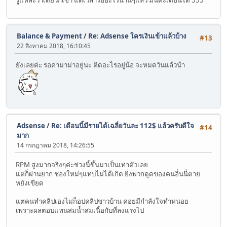
รู้แหละว่าเดี๋ยวก็เข้า แต่เวลารออะไรนานๆแล้ว มันตะเตือนไต 555
Balance & Payment
/
Re: Adsense ใครเงินเข้าแล้วบ้าง
#13
22 สิงหาคม 2018, 16:10:45
ยังเลยค่ะ รอค่ามาม่าอยู่นะ ติดอะไรอยู่น้อ จะหมดวันแล้วน้า
Adsense
/
Re: เดือนนี้มีรายได้เฉลี่ยวันละ 112$ แล้วครับดีใจ
#14
มาก
14 กรกฎาคม 2018, 14:26:55
RPM สูงมากจริงๆค่ะช่วงนี้ขึ้นมาเป็นเท่าตัวเลย
แต่ก็ผ่านยาก ช่องใหม่ๆแทบไม่ได้เกิด ยิ่งพวกดูดของคนอื่นนี่ตาย
หยังเขียด
แต่คนทำคลิปเองไม่ก็อปคลิปชาวบ้าน ค่อยมีกำลังใจทำหน่อย
เพราะผลตอบแทนสมน้ำสมเนื้อกับที่ลงแรงไป