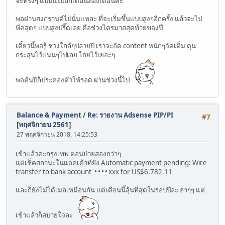
จะทรงๆ แบบนี้ไปอีกเดือนสองเดือนค่ะ
พอผ่านสงกรานต์ไปนั่นแหละ ที่จะเริ่มขึ้นแบบสูงๆอีกครั้ง แล้วจะไป
พีคสุดๆ แบบสูงปรี๊ดเลย คือช่วงไตรมาสสุดท้ายของปี
เดี๋ยวนี้พอรู้ ช่วงใกล้ๆปลายปี เราจะอัด content หนักๆจัดเต็ม ตุน
กระสุนไว้แน่นๆไปเลย โกยไว้เยอะๆ
พอต้นปีก็ประคองตัวให้รอด ผ่านช่วงนี้ไป
Balance & Payment
/
Re: รายงาน Adsense PIP/PI
#7
[พฤศจิกายน 2561]
27 พฤศจิกายน 2018, 14:25:53
เข้าแล้วค่ะกรุงเทพ ตอนบ่ายสองกว่าๆ
แต่เช็คสถานะในแอคเค้าท์ยัง Automatic payment pending: Wire
transfer to bank account • • • • xxx for US$6,782.11
และก็ยังไม่ได้เมลเหมือนกัน แต่เดือนนี้ลุ้นที่สุดในรอบปีละ ฮาๆๆ แต่
เข้าแล้วก็สบายใจละ