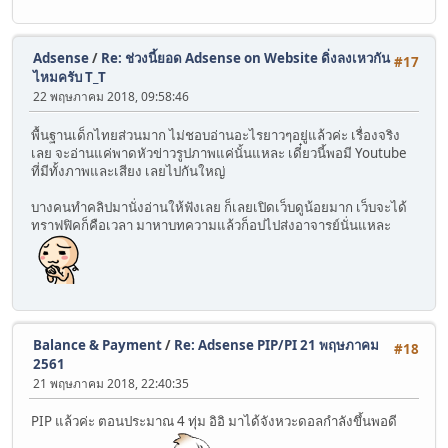
Adsense
/
Re: ช่วงนี้ยอด Adsense on Website ดิ่งลงเหวกัน
#17
ไหมครับ T_T
22 พฤษภาคม 2018, 09:58:46
พื้นฐานเด็กไทยส่วนมาก ไม่ชอบอ่านอะไรยาวๆอยู่แล้วค่ะ เรื่องจริง
เลย จะอ่านแค่พาดหัวข่าวรูปภาพแค่นั้นแหละ เดี๋ยวนี้พอมี Youtube
ที่มีทั้งภาพและเสียง เลยไปกันใหญ่
บางคนทำคลิปมานั่งอ่านให้ฟังเลย ก็เลยเปิดเว็บดูน้อยมาก เว็บจะได้
ทราฟฟิคก็คือเวลา มาหาบทความแล้วก็อปไปส่งอาจารย์นั่นแหละ
Balance & Payment
/
Re: Adsense PIP/PI 21 พฤษภาคม
#18
2561
21 พฤษภาคม 2018, 22:40:35
PIP แล้วค่ะ ตอนประมาณ 4 ทุ่ม อิอิ มาได้จังหวะดอลกำลังขึ้นพอดี