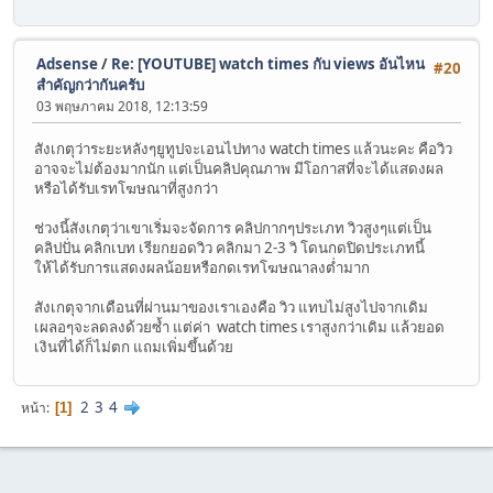
Adsense
/
Re: [YOUTUBE] watch times กับ views อันไหน
#20
สำคัญกว่ากันครับ
03 พฤษภาคม 2018, 12:13:59
สังเกตุว่าระยะหลังๆยูทูปจะเอนไปทาง watch times แล้วนะคะ คือวิว
อาจจะไม่ต้องมากนัก แต่เป็นคลิปคุณภาพ มีโอกาสที่จะได้แสดงผล
หรือได้รับเรทโฆษณาที่สูงกว่า
ช่วงนี้สังเกตุว่าเขาเริ่มจะจัดการ คลิปกากๆประเภท วิวสูงๆแต่เป็น
คลิปปั่น คลิกเบท เรียกยอดวิว คลิกมา 2-3 วิ โดนกดปิดประเภทนี้
ให้ได้รับการแสดงผลน้อยหรือกดเรทโฆษณาลงต่ำมาก
สังเกตุจากเดือนที่ผ่านมาของเราเองคือ วิว แทบไม่สูงไปจากเดิม
เผลอๆจะลดลงด้วยซ้ำ แต่ค่า watch times เราสูงกว่าเดิม แล้วยอด
เงินที่ได้ก็ไม่ตก แถมเพิ่มขึ้นด้วย
2
3
4
หน้า
1