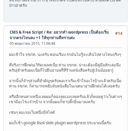
ที่จริงถ้าฟังจากอาการ อาจจะเกิดจากปิดแทกไม่ครบ หรือลิงค์ css ผิด
ป่าวอ่าครับ
CMS & Free Script
/
Re: อยากทำ wordpress เป็นต้องเริ่ม
#14
จากตรงไหนคะ +1 ให้ทุกท่านที่ทราบค่ะ
05 พฤษภาคม 2015, 11:06:48
ผมเข้าใจ จขกท. นะครับ ตอนเริ่มเเรกมันไม่รู้จะเดินไปทางไหนจริงๆ
ที่จริงการฝึกฝนเวิร์ดเพลสเนี่ย ท่าน จขกท. น่าจะต้องมีคู่มือสักเล่มนึง
ครับ(สำหรับผมเนี่ยก็ไปยืนอ่านฟรีที่ร้านหนังสือครับ)[เงินน้อยฮา]
จากนั้นก็จำๆส่วนที่สำคัญๆครับพอเราเริ่มเข้าใจอะไรบ้างแล้วครับเนี่ย
ท่าน จขกท. ก็สามารถหยิบจับหนังสือในเนตมาอ่านฝึกฝนได้เลยครับ
หรืออีกหนทางหนึ่งเลยผมก็ลองลุยเองเลยครับแล้วก็คอยดูว่าเว็บต่างๆ
เขามีอะไรเเจ๋วๆบ้าง จากนั้นผมก็หาปลั๊กอิ๋นมาลงครับ
เช่นๆ ผมเจอเว็บหนึ่งมีสไลด์
ผมก็เข้า google พิมพ์ slide plugin wordpress ประมาณนี้ครับ