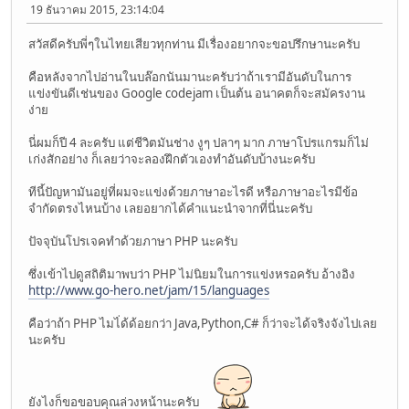
19 ธันวาคม 2015, 23:14:04
สวัสดีครับพี่ๆในไทยเสียวทุกท่าน มีเรื่องอยากจะขอปรึกษานะครับ
คือหลังจากไปอ่านในบล๊อกนันมานะครับว่าถ้าเรามีอันดับในการ
แข่งขันดีเช่นของ Google codejam เป็นต้น อนาคตก็จะสมัครงาน
ง่าย
นี่ผมก็ปี 4 ละครับ แต่ชีวิตมันช่าง งูๆ ปลาๆ มาก ภาษาโปรแกรมก็ไม่
เก่งสักอย่าง ก็เลยว่าจะลองฝึกตัวเองทำอันดับบ้างนะครับ
ทีนี้ปัญหามันอยู่ที่ผมจะแข่งด้วยภาษาอะไรดี หรือภาษาอะไรมีข้อ
จำกัดตรงไหนบ้าง เลยอยากได้คำแนะนำจากที่นี่นะครับ
ปัจจุบันโปรเจคทำด้วยภาษา PHP นะครับ
ซึ่งเข้าไปดูสถิติมาพบว่า PHP ไม่นิยมในการแข่งหรอครับ อ้างอิง
http://www.go-hero.net/jam/15/languages
คือว่าถ้า PHP ไมไ่ด้ด้อยกว่า Java,Python,C# ก็ว่าจะได้จริงจังไปเลย
นะครับ
ยังไงก็ขอขอบคุณล่วงหน้านะครับ