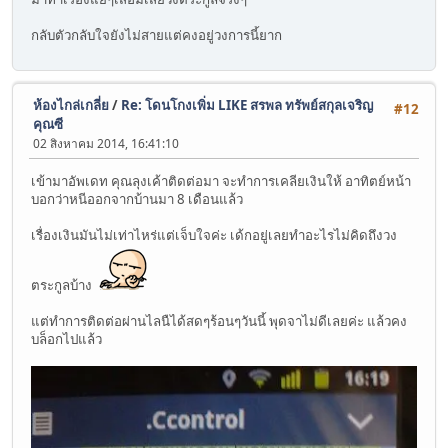
กลับตัวกลับใจยังไม่สายแต่คงอยู่วงการนี้ยาก
ห้องไกล่เกลี่ย
/
Re: โดนโกงเพิ่ม LIKE สรพล ทรัพย์สกุลเจริญ
#12
คุณซี
02 สิงหาคม 2014, 16:41:10
เข้ามาอัพเดท คุณลุงเค้าติดต่อมา จะทำการเคลียเงินให้ อาทิตย์หน้า
บอกว่าหนีออกจากบ้านมา 8 เดือนแล้ว
เรื่องเงินมันไม่เท่าไหร่แต่เจ็บใจค่ะ เด้กอยู่เลยทำอะไรไม่คิดถึงวง
ตระกูลบ้าง
แต่ทำการติดต่อผ่านไลนืได้สดๆร้อนๆวันนี้ พุดจาไม่ดีเลยค่ะ แล้วคง
บล็อกไปแล้ว