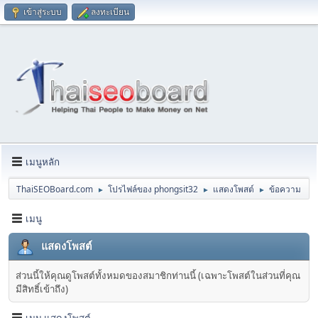
เข้าสู่ระบบ
ลงทะเบียน
เมนูหลัก
ThaiSEOBoard.com
โปรไฟล์ของ phongsit32
แสดงโพสต์
ข้อความ
►
►
►
เมนู
แสดงโพสต์
ส่วนนี้ให้คุณดูโพสต์ทั้งหมดของสมาชิกท่านนี้ (เฉพาะโพสต์ในส่วนที่คุณ
มีสิทธิ์เข้าถึง)
เมนู แสดงโพสต์