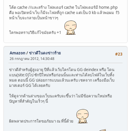
โค้ด cache //และสร้าง โฟลเดอร์ cache ในโฟลเดอร์มี home.php
คือ พอเปิดหน้าเว็บ ก็มีจะไฟลที่ถูก cache แต่เป็น 0 kb แล้วพอผม f5
หน้าเว็บจะกลายเป็นหน้าขาวๆ
ใครพอทราบวิธีแก้ไขมัยครับ +1
Amazon
/
ข่าวดีในดงข่าวร้าย
#23
26 กรกฎาคม 2012, 14:30:48
ข่าวดีสำหรับผู้สูงอายุ ปีที่แล้วเว้บใครโดน GG deindex หรือ โดน
แบน(site:0)ไป ซักปีใหม่หรือก่อนนั้นและท่านได้ลบไฟล์ในเว็บทิ้ง
หมด ตอนนี้ GG ปล่อยการแบนแล้วนะครับ เชคจาก เครื่องมือเว็บ
มาสเตอร์ GG ได้เลยครับ
ให้ดูจากด้านล่างของเว็บนะครับจะขึ้นว่า ไม่มีข้อความใหม่หรือ
ปัญหาที่สำคัญในเร็วๆ นี้
ผิดพลาดประการใดขอภัยมา ณ ที่นี้ด้วย