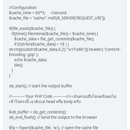
//Configuration
$cache_time = 60*3; //second
$cache_file = "cache/".md5($_SERVER['REQUEST_URI']);
if(file_exists($cache_file)) {
if((time()-filemtime($cache_file)) < $cache_time) {
$cache_data = file_get_contents($cache_file);
if (!(strlen($cache_data) < 18 ||
strcmp(substr($cache_data,0,2),"\x1f\x8b"))) header( 'Content-
Encoding: gzip' );
echo $cache_data;
die();
}
}
ob_start(); // start the output buffer
//----------- Your PHP Code -----------//<<มันครอบถึงไหนครับผมไม่
เข้าใจตรงนี้ เอาตังแต่ head หรือ body ครับ
$ob_buffer = ob_get_contents();
ob_end_flush(); // Send the output to the browser
$fp = fopen($cache_file, 'w'); // open the cache file