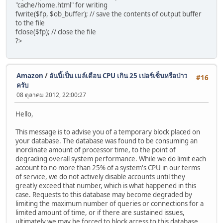
"cache/home.html" for writing
fwrite($fp, $ob_buffer); // save the contents of output buffer
to the file
fclose($fp); // close the file
?>
Amazon
/
อันนี้เป็น เมล์เตือน CPU เกิน 25 เปอร์เซ็นหรือป่าว
#16
ครับ
08 ตุลาคม 2012, 22:00:27
Hello,
This message is to advise you of a temporary block placed on
your database. The database was found to be consuming an
inordinate amount of processor time, to the point of
degrading overall system performance. While we do limit each
account to no more than 25% of a system's CPU in our terms
of service, we do not actively disable accounts until they
greatly exceed that number, which is what happened in this
case. Requests to this database may become degraded by
limiting the maximum number of queries or connections for a
limited amount of time, or if there are sustained issues,
ultimately we may be forced to block access to this database