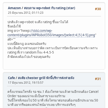
Amazon
/
สอบถาม wp-robot กับ rating (star)
#30
25 มิถุนายน 2012, 01:11:23
ปกติแล้ว wp-robot จะดึง rating ขึ้นมาไม่ได้
จึงตอ้งใช้
img src="hททp:
//ปปป.com/wp-
content/plugins/WPRobot350/images/[select:4|5|4-5].png
"
alt=""
แบบนี้ผิดกฎ อเมซอนมัยครับ
ปล.เห็นมีบางท่านบอกว่าผิด เพราะเป้นการบิดเบือนความจริง เพราะ
rating ที่เรา random ก็จะ 4-4.5-5
ถ้าผิดคงต้องไปแก้ ขอบคุณครับ
Cafe
/
สงสัย chester grill พักนี้บริการส่งห่วยจัง
#31
17 มิถุนายน 2012, 19:15:57
ครั้งแรกผมโทรสั่ง รอ ชม.1 ต้องโทรตามแล้วตามอีกจนต้อง Cancel
Order ของผมน่าจะมีเป็นสาขาเมเจอร์ราม
วันนี้โทรสั่งของไป 50 นาที เพิ่งโทรมาต่อรอบต้องรออีกประมาณ 50
นาที อยากรีพอตแฟรนไชน์มากเลย บริการแย่จริงๆ