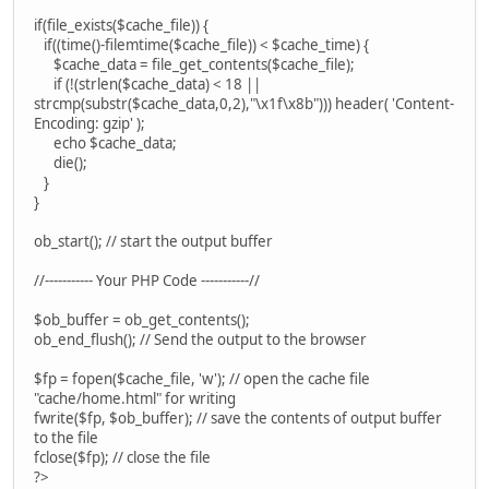
if(file_exists($cache_file)) {
if((time()-filemtime($cache_file)) < $cache_time) {
$cache_data = file_get_contents($cache_file);
if (!(strlen($cache_data) < 18 ||
strcmp(substr($cache_data,0,2),"\x1f\x8b"))) header( 'Content-
Encoding: gzip' );
echo $cache_data;
die();
}
}
ob_start(); // start the output buffer
//----------- Your PHP Code -----------//
$ob_buffer = ob_get_contents();
ob_end_flush(); // Send the output to the browser
$fp = fopen($cache_file, 'w'); // open the cache file
"cache/home.html" for writing
fwrite($fp, $ob_buffer); // save the contents of output buffer
to the file
fclose($fp); // close the file
?>