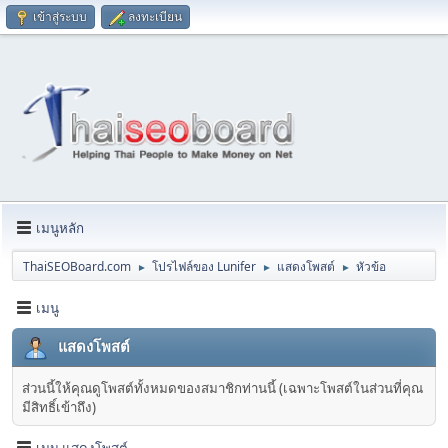
เข้าสู่ระบบ
ลงทะเบียน
เมนูหลัก
ThaiSEOBoard.com
โปรไฟล์ของ Lunifer
แสดงโพสต์
หัวข้อ
►
►
►
เมนู
แสดงโพสต์
ส่วนนี้ให้คุณดูโพสต์ทั้งหมดของสมาชิกท่านนี้ (เฉพาะโพสต์ในส่วนที่คุณ
มีสิทธิ์เข้าถึง)
เมนู แสดงโพสต์