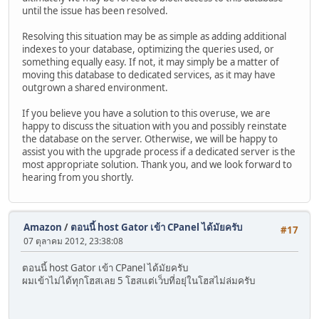
until the issue has been resolved.
Resolving this situation may be as simple as adding additional
indexes to your database, optimizing the queries used, or
something equally easy. If not, it may simply be a matter of
moving this database to dedicated services, as it may have
outgrown a shared environment.
If you believe you have a solution to this overuse, we are
happy to discuss the situation with you and possibly reinstate
the database on the server. Otherwise, we will be happy to
assist you with the upgrade process if a dedicated server is the
most appropriate solution. Thank you, and we look forward to
hearing from you shortly.
Amazon
/
ตอนนี้ host Gator เข้า CPanel ได้มัยครับ
#17
07 ตุลาคม 2012, 23:38:08
ตอนนี้ host Gator เข้า CPanel ได้มัยครับ
ผมเข้าไม่ได้ทุกโฮสเลย 5 โฮสแต่เว็บที่อยุ่ในโฮสไม่ล่มครับ