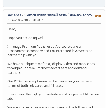
Adsense
/
มี email แบบนีมาคืออะไรครับ? ไม่เก่งภาษอังกฤษ
#18
15 กันยายน 2016, 08:23:27
Hello,
Hope you are doing well.
I manage Premium Publishers at Vertoz, we are a
Programmatic company and I'm interested in Advertising
partnership with you.
We have a unique mix of text, display, video and mobile ads
through our premium direct advertisers and demand
partners.
Our RTB ensures optimum performance on your website in
terms of both relevance and fill rates.
I have been through your website and it is a perfect fit for our
ads
We are interested in working with you on the following ad