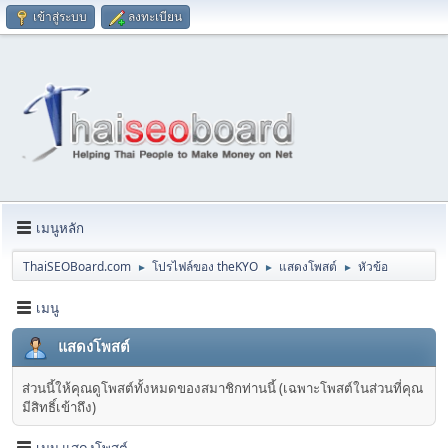
เข้าสู่ระบบ
ลงทะเบียน
เมนูหลัก
ThaiSEOBoard.com
โปรไฟล์ของ theKYO
แสดงโพสต์
หัวข้อ
►
►
►
เมนู
แสดงโพสต์
ส่วนนี้ให้คุณดูโพสต์ทั้งหมดของสมาชิกท่านนี้ (เฉพาะโพสต์ในส่วนที่คุณ
มีสิทธิ์เข้าถึง)
เมนู แสดงโพสต์