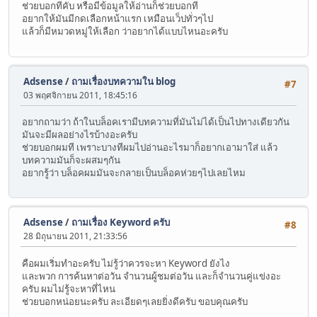
ช่วยบอกทีคับ หรือมีข้อมูลให้อ่านก็ช่วยบอกที
อยากให้มันมีกดเลือกหน้าแรก เหมือนเว็ปทั่วๆไป
แล้วก็มีหมวดหมู่ให้เลือก ว่าอยากได้แบบไหนอะครับ
Adsense
/
ถามเรื่องบทความใน blog
#7
03 พฤศจิกายน 2011, 18:45:16
อยากถามว่า ถ้าในบล็อคเรามีบทความที่มันไม่ได้เป็นไปทางเดียวกัน
มันจะมีผลอย่างไรบ้างอะครับ
ช่วยบอกผมที เพราะบางทีผมไปอ่านอะไรมาก็อยากเอามาใส่ แล้ว
บทความมันก็จะผสมๆกัน
อยากรู้ว่า บล็อคผมมันจะกลายเป็นบล็อคห่วยๆไปเลยไหม
Adsense
/
ถามเรื่อง Keyword ครับ
#8
28 มิถุนายน 2011, 21:33:56
คือผมเริ่มทำอะครับ ไม่รู้ว่าควรจะหา Keyword ยังไง
และพวก การค้นหาต่อวัน จำนวนผู้ชมต่อวัน และก็จำนวนคู่แข่งอะ
ครับ ผมไม่รู้จะหาที่ไหน
ช่วยบอกหน่อยนะครับ ละเอียดๆเลยยิ่งดีครับ ขอบคุณครับ