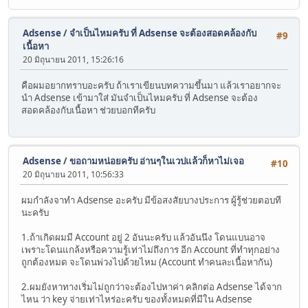
Adsense
/
จำเป็นไหมครับ ที่ Adsense จะต้องสอดคล้องกับ
#9
เนื้อหา
20 มิถุนายน 2011, 15:26:16
คือผมอยากทราบอะครับ ถ้าเราเขียนบทความขึ้นมา แล้วเราอยากจะ
นำ Adsense เข้ามาใส่ มันจำเป็นไหมครับ ที่ Adsense จะต้อง
สอดคล้องกับเนื้อหา ช่วยบอกทีครับ
Adsense
/
ขอถามหน่อยครับ อ่านๆในเวปแล้วก็หาไม่เจอ
#10
20 มิถุนายน 2011, 10:56:33
ผมกำลังจาทำ Adsense อะครับ มีข้อสงสัยบางประการ ผู้รู้ช่วยตอบที
นะครับ
1.ถ้าเกิดผมมี Account อยู่ 2 อันนะครับ แล้วอันนึง โดนแบนอาจ
เพราะโดนแกล้งหรือความรู้เท่าไม่ถึงการ อีก Account ที่ทำทุกอย่าง
ถูกต้องหมด จะโดนพ่วงไปด้วยไหม (Account ทำคนละเนื้อหากัน)
2.ผมยังหาทางเริ่มไม่ถูกว่าจะต้องไปหาค่า คลิกต่อ Adsense ได้จาก
ไหน ว่า key จ่ายเท่าไหร่อะครับ ของทั้งหมดที่มีใน Adsense