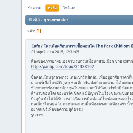
ข้อความ
หัวข้อ
ไฟล์แนบ
หัวข้อ - grawmaster
หน้า
1
Cafe
/
ใครเดือดร้อนเพราะซื้อคอนโด The Park Chidlom บ้า
01 พฤศจิกายน 2015, 12:31:05
ห้องของภรรยาผมเองครับ รบกวนเพื่อนๆช่วยเผือก ช่วย comment
http://pantip.com/topic/34388102
ซื้อคอนโดหรูกลางกรุง เดอะปาร์คชิดลม เพื่ออยู่อาศัย ราค
มาแชร์เผื่อใครมีปัญหาเช่นเดียวกัน ส่งคำแนะนำมาได้นะคะ 
ชำรุดบกพร่องของห้องชุดในระยะเวลาไม่น้อยกว่าห้าปี นับแต
สำหรับคอนโดเดอะปาร์ค ชิดลม มีปัญหาในเรื่องของระบบท่อมาโดย
ปัจจุบัน ยังไม่ได้รับการดำเนินการติดต่อแก้ไขซ่อมแซมอะไรเล
ต่อเนื่องไม่หยุด ไม่หยุดนะคะ จนพื้นห้องตรงส่วนห้องครัว น้ำขั
อยากแชร์เพื่อขอความยุติธรรม
รูปภาพ