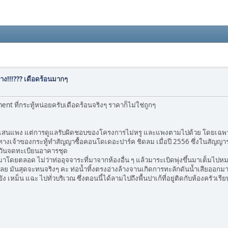
ง!!!??? เดือดร้อนมากๆ
 ที่กระทู้หน่อยครับเดือดร้อนจริงๆ ราคาก็ไม่ใช่ถูกๆ
าก็แสนแพง แต่การดูแลรับผิดชอบของโครงการไม่หรู และแพงตามไปด้วย โดยเฉพาะ 
ทางเจ้าของกระทู้ทำสัญญาซื้อคอนโดเดอะปาร์ค ชิดลม เมื่อปี 2556 ซึ่งในสัญญา
่วันจดทะเบียนอาคารชุด
ตลอด ไม่ว่าท่ออุจจาระที่มาจากห้องอื่น ๆ แล้วมาระเบิดพุ่งขึ้นมาเต็มไปหมด แต
ย มันสุดจะทนจริงๆ คะ ท่อน้ำทิ้งตรงอ่างล้างจานเกิดการทะลักดันน้ำเสียออกมาทา
ง เหม็น แฉะ ไปทั่วบริเวณ ซึ่งตอนนี้ได้ลามไปถึงพื้นปาเก้ที่อยู่ติดกับห้องครัวเร