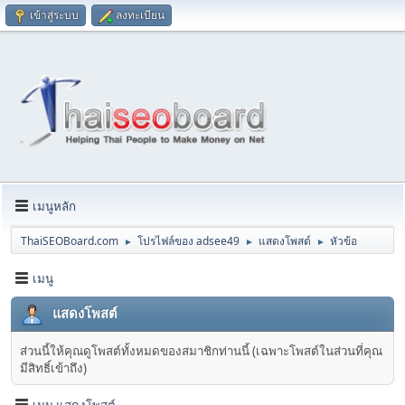
เข้าสู่ระบบ
ลงทะเบียน
เมนูหลัก
ThaiSEOBoard.com
โปรไฟล์ของ adsee49
แสดงโพสต์
หัวข้อ
►
►
►
เมนู
แสดงโพสต์
ส่วนนี้ให้คุณดูโพสต์ทั้งหมดของสมาชิกท่านนี้ (เฉพาะโพสต์ในส่วนที่คุณ
มีสิทธิ์เข้าถึง)
เมนู แสดงโพสต์