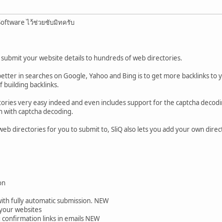
oftware ไว้ช่วยซับมิทครับ
u submit your website details to hundreds of web directories.
ter in searches on Google, Yahoo and Bing is to get more backlinks to you
f building backlinks.
ctories very easy indeed and even includes support for the captcha decod
n with captcha decoding.
b directories for you to submit to, SliQ also lets you add your own direc
on
with fully automatic submission. NEW
r your websites
g confirmation links in emails NEW