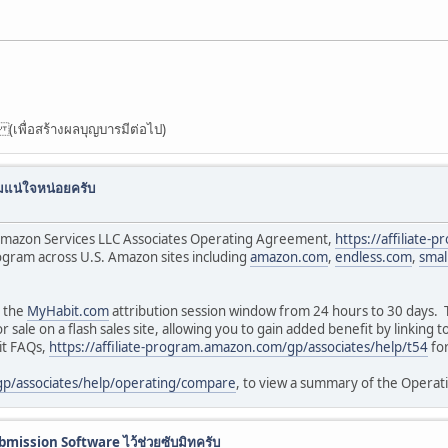
 (เพื่อสร้างผลบุญบารมีต่อไป)
มแน่ใจหน่อยครับ
e Amazon Services LLC Associates Operating Agreement,
https://affiliate
ogram across U.S. Amazon sites including
amazon.com
,
endless.com
,
smal
g the
MyHabit.com
attribution session window from 24 hours to 30 days. T
r sale on a flash sales site, allowing you to gain added benefit by linking
it FAQs,
https://affiliate-program.amazon.com/gp/associates/help/t54
for
gp/associates/help/operating/compare
, to view a summary of the Opera
bmission Software ไว้ช่วยซับมิทครับ