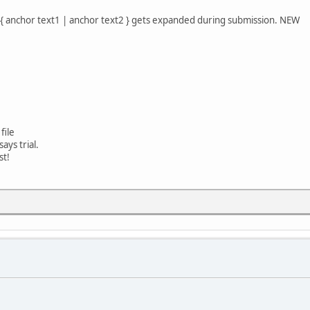
g. { anchor text1 | anchor text2 } gets expanded during submission. NEW
file
says trial.
st!