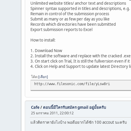
Unlimited website titles/ anchor text and descriptions
Spinner syntax supported in titles and descriptions, e.
Remain in control of the submission process
Submit as many or as few per day as you like
Records which directories have been submitted
Export submission reports to Excel
How to install:
1. Download Now
2. Install the software and replace with the cracked .exe 
3. On start click on Trial, It is still the fullversion even if it 
4. Click on Help and Support to update latest Directory li
โค้ด
เลือก
http://www.filesonic.com/file/yLsw8ri
Cafe
/
ตอนนี้มีใครรับสมัคร gmail อยู่มั้ยครับ
25 มกราคม 2011, 22:00:12
แล้วคิดราคายังไงบ้าง พอดีอยากได้ซัก 100 accout นะครับ