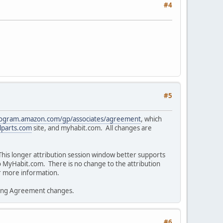
#4
#5
-program.amazon.com/gp/associates/agreement
, which
lparts.com
site, and myhabit.com. All changes are
his longer attribution session window better supports
 to MyHabit.com. There is no change to the attribution
 more information.
ting Agreement changes.
#6