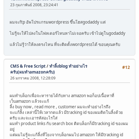
23 กุมภาพันธ์ 2008, 23:24:41
ผมจะftp อัพโปรแกรมwordpress ขึ้นโฮสgodaddy แต่
ไม่รู้จะให้ไปลงในโฟลเดอร์ไหนหาไม่เจอครับ เข้าไปดูในgodaddy
แล้วไม่รู้ว่าให้ลงตรงไหน ที่จะติดตั้งwordpressได้ ขอบคุณครับ
CMS & Free Script
/
ทำลิ้งblog ทำอย่างไร
#12
ครับ(ผมทำamazonครับ)
26 มกราคม 2008, 12:28:09
ผมทำบล็อกเพื่อจะหารายได้กับทาง amazon พอก็อปเนื้อหาที่
เว็บamazon แล้วจะแก้
ลิ้ง buy now , read more , customer ผมจะทำอย่างไรถึง
จะแก้ลิ้ง เหล่านี้ให้เวลากดแล้ว มีtracking id ของผมติดในลิ้งด้วย
ครับ และจะเอารหัสอะไรใส่
ผมทำ product links กับ search box ติดบล็อกก็มีtracking id ของผม
อยู่
แต่ผมไม่รู้จะแก้ลิ้งที่โยงจากบล็อกผมไป amazon ให้มีtracking id