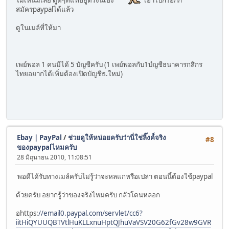
ไม่เห็นมีเลย ดูดีๆที่แท้อยู่ตรงนี้เอง
เอาไปกรอกก็
สมัครpaypalได้แล้ว
ดูในเมล์ที่ให้มา
เพย์พอล 1 คนมีได้ 5 บัญชีครับ (1 เพย์พอลกับ1บํญชีธนาคารกสิกร
ไทยอยากได้เพิ่มต้องเปิดบัญชีธ.ใหม่)
Ebay | PayPal
/
ช่วยดูให้หน่อยครับว่านี่ใช่ลิ๊งค์์จริง
#8
ของpaypalไหมครับ
28 มิถุนายน 2010, 11:08:51
พอดีได้รับทางเมล์ครับไม่รู้ว่าจะหลแกหรือเปล่า ตอนนี้ต้องใช้paypal
ด้วยครับ อยากรู้ว่าของจริงไหมครับ กลัวโดนหลอก
อhttps:
//email0.paypal.com/servlet/cc6?
iitHiQYUUQBTVtlHuKLLxnuHptQJhuVaVSV20G62fGv28w9GVR