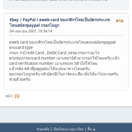
Ebay | PayPal
/
eweb card ของกสิกรไทยเป็นบัตรประเภท
#16
ไหนสมัครpaypal กรอกไม่ถูก
04 เมษายน 2007, 19:34:14
eweb card ของกสิกรไทยเป็นบัตรประเภทไหนตอนสมัครpaypal
ตรงcard type
กรอก ว่าCredit Card , Debit Card ,vesa กรอกว่าอะไร
ตรงช่องกรอกcard number เอาเลข16ตัวมากรอกใช่ไหมครับ แล้ว
card verification number เอาเลขcvv 3ตัวใส่ใช่ไหม
แล้วรหัส 4ตัวที่paypalจะให้จะส่งมาทางไหนครับ
ผมกรอกไม่ถูกครับ กลัวบัตรอีเว็บการ์ดจะเสีย เพิ่งได้มาไม่นานครับ
ช่วยด้วยครับ
หน้า
1
|
|
ช่วยเหลือ
เงื่อนไขและกฎระเบียบ
ขึ้น ▲