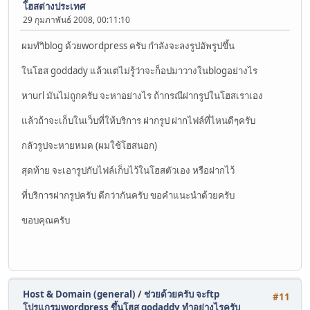
โ้ฮสต่างประเทศ
29 กุมภาพันธ์ 2008, 00:11:10
ผมทำิblog ด้วยwordpress ครับ กำลังจะลงรูปอัพรูปขึ้น
ในโฮส goddady แล้วแต่ไม่รู้ว่าจะก็อปมาวางในblogอย่างไร
หาurl มันไม่ถูกครับ จะหาอย่างไร ถ้ากรณีฝากรูปในโฮสเราเอง
แล้วถ้าจะเก็บในเว็บที่ให้บริการ ฝากรูป ฝากไฟล์ที่ไหนดีๆครับ
กลัวรูปจะหายหมด (ผมใช้โฮสนอก)
สุดท้าย จะเอารูปกับไฟล์เก็บไว้ในโฮสตัวเอง หรือฝากไว้
ที่บริการฝากรูปครับ ดีกว่ากันครับ ขอคำแนะนำด้วยครับ
ขอบคุณครับ
Host & Domain (general)
/
ช่วยด้วยครับ จะftp
#11
โปรแกรมwordpress ขึ้นโฮส godaddy ทำอย่างไรครับ