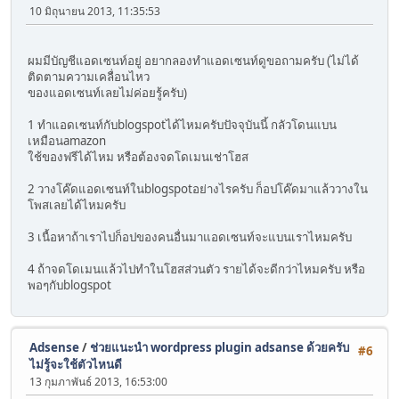
10 มิถุนายน 2013, 11:35:53
ผมมีบัญชีแอดเซนท์อยู่ อยากลองทำแอดเซนท์ดูขอถามครับ (ไม่ได้
ติดตามความเคลื่อนไหว
ของแอดเซนท์เลยไม่ค่อยรู้ครับ)
1 ทำแอดเซนท์กับblogspotได้ไหมครับปัจจุบันนี้ กลัวโดนแบน
เหมือนamazon
ใช้ของฟรีได้ไหม หรือต้องจดโดเมนเช่าโฮส
2 วางโค๊ดแอดเซนท์ในblogspotอย่างไรครับ ก็อปโค๊ดมาแล้ววางใน
โพสเลยได้ไหมครับ
3 เนื้อหาถ้าเราไปก็อปของคนอื่นมาแอดเซนท์จะแบนเราไหมครับ
4 ถ้าจดโดเมนแล้วไปทำในโฮสส่วนตัว รายได้จะดีกว่าไหมครับ หรือ
พอๆกับblogspot
Adsense
/
ช่วยแนะนำ wordpress plugin adsanse ด้วยครับ
#6
ไม่รู้จะใช้ตัวไหนดี
13 กุมภาพันธ์ 2013, 16:53:00