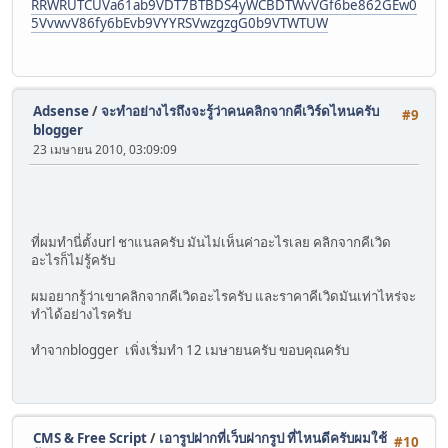
RRWRUTCUVa61ab9VDT7BTBDS4yWCBDTWvVGf6be862GEw0
5VvwvV86fy6bEvb9VYYRSVwzgzgG0b9VTWTUW
Adsense
/
จะทำอย่างไรถึงจะรู้ว่าคนคลิกจากคีเวิร์ดไหนครับ
#9
blogger
23 เมษายน 2010, 03:09:09
ที่ผมทำนี่ตั้งurl ชาแนลครับ มันไม่เห็นค่าอะไรเลย คลิกจากคีเวิด
อะไรก็ไม่รู้ครับ
ผมอยากรู้ว่าเขาคลิกจากคีเวิดอะไรครับ และราคาคีเวิดมันเท่าไหร่จะ
ทำได้อย่างไรครับ
ทำจากblogger เพิ่งเริ่มทำ 12 เมษายนครับ ขอบคุณครับ
CMS & Free Script
/
เอารูปฝากที่เว็บฝากรูป ที่ไหนดีครับผมใช้
#10