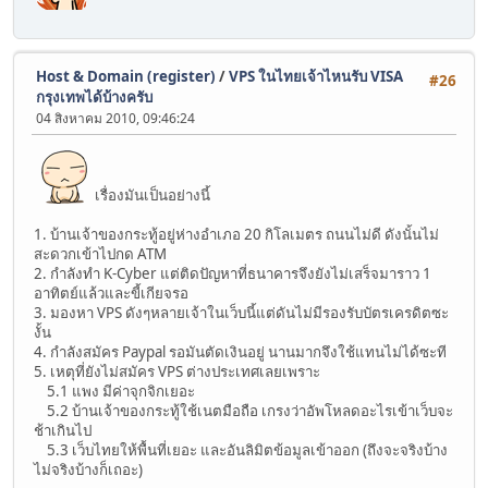
Host & Domain (register)
/
VPS ในไทยเจ้าไหนรับ VISA
#26
กรุงเทพได้บ้างครับ
04 สิงหาคม 2010, 09:46:24
เรื่องมันเป็นอย่างนี้
1. บ้านเจ้าของกระทู้อยู่ห่างอำเภอ 20 กิโลเมตร ถนนไม่ดี ดังนั้นไม่
สะดวกเข้าไปกด ATM
2. กำลังทำ K-Cyber แต่ติดปัญหาที่ธนาคารจึงยังไม่เสร็จมาราว 1
อาทิตย์แล้วและขี้เกียจรอ
3. มองหา VPS ดังๆหลายเจ้าในเว็บนี้แต่ดันไม่มีรองรับบัตรเครดิตซะ
งั้น
4. กำลังสมัคร Paypal รอมันตัดเงินอยู่ นานมากจึงใช้แทนไม่ได้ซะที
5. เหตุที่ยังไม่สมัคร VPS ต่างประเทศเลยเพราะ
5.1 แพง มีค่าจุกจิกเยอะ
5.2 บ้านเจ้าของกระทู้ใช้เนตมือถือ เกรงว่าอัพโหลดอะไรเข้าเว็บจะ
ช้าเกินไป
5.3 เว็บไทยให้พื้นที่เยอะ และอันลิมิตข้อมูลเข้าออก (ถึงจะจริงบ้าง
ไม่จริงบ้างก็เถอะ)