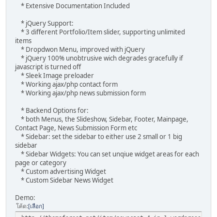
* Extensive Documentation Included
* jQuery Support:
* 3 different Portfolio/Item slider, supporting unlimited
items
* Dropdwon Menu, improved with jQuery
* jQuery 100% unobtrusive wich degrades gracefully if
javascript is turned off
* Sleek Image preloader
* Working ajax/php contact form
* Working ajax/php news submission form
* Backend Options for:
* both Menus, the Slideshow, Sidebar, Footer, Mainpage,
Contact Page, News Submission Form etc
* Sidebar: set the sidebar to either use 2 small or 1 big
sidebar
* Sidebar Widgets: You can set unqiue widget areas for each
page or category
* Custom advertising Widget
* Custom Sidebar News Widget
Demo:
โค้ด
เลือก