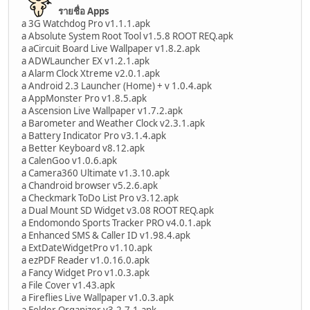
รายชื่อ Apps
a 3G Watchdog Pro v1.1.1.apk
a Absolute System Root Tool v1.5.8 ROOT REQ.apk
a aCircuit Board Live Wallpaper v1.8.2.apk
a ADWLauncher EX v1.2.1.apk
a Alarm Clock Xtreme v2.0.1.apk
a Android 2.3 Launcher (Home) + v 1.0.4.apk
a AppMonster Pro v1.8.5.apk
a Ascension Live Wallpaper v1.7.2.apk
a Barometer and Weather Clock v2.3.1.apk
a Battery Indicator Pro v3.1.4.apk
a Better Keyboard v8.12.apk
a CalenGoo v1.0.6.apk
a Camera360 Ultimate v1.3.10.apk
a Chandroid browser v5.2.6.apk
a Checkmark ToDo List Pro v3.12.apk
a Dual Mount SD Widget v3.08 ROOT REQ.apk
a Endomondo Sports Tracker PRO v4.0.1.apk
a Enhanced SMS & Caller ID v1.98.4.apk
a ExtDateWidgetPro v1.10.apk
a ezPDF Reader v1.0.16.0.apk
a Fancy Widget Pro v1.0.3.apk
a File Cover v1.43.apk
a Fireflies Live Wallpaper v1.0.3.apk
a Folder Organizer v3.2.7.1.apk