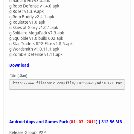
g Radiant HD v3.0.apk
g Robo Defense v1.4.0.apk
g Roller v1.3.9.apk
g Rom Buddy v2.4.1.apk
g Roulette v1.0.apk
g Skies of Glory v1.0.1.apk
g Solitaire MegaPack v7.3.apk
g Squibble v1.0 build 602.apk
g Star Traders RPG Elite v2.8.5.apk
g Wordsmith v1.0.11.1.apk
g Zombie Defense v1.11.apk
Download
โค้ด
เลือก
http://www.filesonic.com/file/118599421/adr10121.rar
Android Apps and Games Pack (
01 - 03 - 2011
) | 312.56 MB
Release Group: P2P