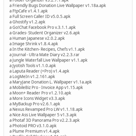
a Friendly Bugs Donation Live Wallpaper v1.18a.apk
a FtpCafe v1.4.1.apk
a Full Screen Caller ID v5.0.5.apk
a Ghostify v1.2.apk
a Go!Chat Facebook Pro v.3.1.1.apk
a Grades- Student Organizer v2.6.apk
a Human Japanese v2.0.2.apk
a Image Shrink v1.8.4.apk
a In the Kitchen- Recipes, Chefs v1.1.apk
a Journal - Ultra Mate Diary v2.2.3.rar
a Jungle Waterfall Live Wallpaper v1.1.apk
a Jyotish Tools v1.1.0.apk
a Laputa Reader (+Pro) v1.4.apk
a LogMeIn v1.2.161.apk
a MaryJane Donation L. Wallpaper v1.1a.apk
a MobileBiz Pro - Invoice App v1.15.apk
a Moon+ Reader Pro v1.2.10.apk
a More Icons Widget v3.3.apk
a MyBackup Pro v2.6.1.apk
a Nexus Revamped Pro LW v1.1.18.apk
a Nice Ass Live Wallpaper 5 v1.3.apk
a Photaf 3D Panorama Pro v2.2.3.apk
a Photoid PRO v3.1.0.apk
a Plume Premium v1.4.apk