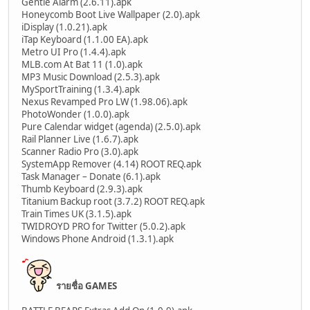
Gentle Alarm (2.6.11).apk
Honeycomb Boot Live Wallpaper (2.0).apk
iDisplay (1.0.21).apk
iTap Keyboard (1.1.00 EA).apk
Metro UI Pro (1.4.4).apk
MLB.com At Bat 11 (1.0).apk
MP3 Music Download (2.5.3).apk
MySportTraining (1.3.4).apk
Nexus Revamped Pro LW (1.98.06).apk
PhotoWonder (1.0.0).apk
Pure Calendar widget (agenda) (2.5.0).apk
Rail Planner Live (1.6.7).apk
Scanner Radio Pro (3.0).apk
SystemApp Remover (4.14) ROOT REQ.apk
Task Manager – Donate (6.1).apk
Thumb Keyboard (2.9.3).apk
Titanium Backup root (3.7.2) ROOT REQ.apk
Train Times UK (3.1.5).apk
TWIDROYD PRO for Twitter (5.0.2).apk
Windows Phone Android (1.3.1).apk
รายชื่อ GAMES