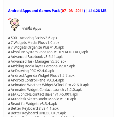
Android Apps and Games Pack (
07 - 03 - 2011
) | 414.28 MB
รายชื่อ Apps
a 5001 Amazing Facts v2.6.apk
a 7 Widgets Media Plus v1.0.apk
a 7 Widgets Organize Plus v1.0.apk
a Absolute System Root Tool v1.6.5 ROOT REQ.apk
a Advanced Facebook v3.6.11.apk
a Advanced Task Manager v5.30.apk
a Ambling BookPlayer Personal v2.07.apk
a AnDrawing PRO v2.4.0.apk
a Android Agenda Widget Plus v1.5.7.apk
a Android Control Panel v3.3.4.apk
a Animated Weather Widget&Clock Pro v2.6.0.apk
a Animated Widget Contact Launch v1.2.0.apk
a aTAKEphONE contact dialer v1.45.001.apk
a Autodesk SketchBookr Mobile v1.10.apk
a Beautiful Widgets v3.3.4.apk
a Better Keyboard 8 v8.4.1.apk
a Better Keyboard UNLOCK KEY.apk