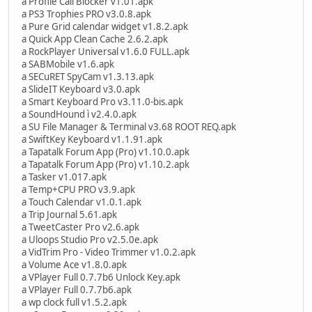
a Profile Call Blocker v1.01.apk
a PS3 Trophies PRO v3.0.8.apk
a Pure Grid calendar widget v1.8.2.apk
a Quick App Clean Cache 2.6.2.apk
a RockPlayer Universal v1.6.0 FULL.apk
a SABMobile v1.6.apk
a SECuRET SpyCam v1.3.13.apk
a SlideIT Keyboard v3.0.apk
a Smart Keyboard Pro v3.11.0-bis.apk
a SoundHound ì v2.4.0.apk
a SU File Manager & Terminal v3.68 ROOT REQ.apk
a SwiftKey Keyboard v1.1.91.apk
a Tapatalk Forum App (Pro) v1.10.0.apk
a Tapatalk Forum App (Pro) v1.10.2.apk
a Tasker v1.017.apk
a Temp+CPU PRO v3.9.apk
a Touch Calendar v1.0.1.apk
a Trip Journal 5.61.apk
a TweetCaster Pro v2.6.apk
a Uloops Studio Pro v2.5.0e.apk
a VidTrim Pro - Video Trimmer v1.0.2.apk
a Volume Ace v1.8.0.apk
a VPlayer Full 0.7.7b6 Unlock Key.apk
a VPlayer Full 0.7.7b6.apk
a wp clock full v1.5.2.apk