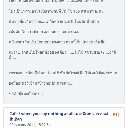
Click เหลือแค่วันละไม่ถึง 10 ด้วยซ้ำ ออเดอร์ก้อหายไปเลย..
ไม่รุเป็นเพราะอาไร เป็นช่วงกับที่ เริ่มใช้ 155 ศรเพชร อะคะ
มันจาเกี่ยวกันป่าวคะ..แต่ก้อพยายามปรับโน่นนิดนี่หน่อย
เช่นตัด Descriptiom ออก พยายามแต่งเอง.....
หลังจาก เริ่มปรับ Content บางส่วน ตอนนี้เริ่ม Index เพิ่มขึ้น
กะว่า ...จาหันไปโพสต์มืออย่างเดียว.......ไม่ใช้ สคริปช่วยละ....จาดี
มั้ย..
เพราะอย่างน้อยที่ทำมา 1 เวป 8 ซับ ก้อโพสต์มือ ไม่เคยใช้สคริปช่วย
ยังมีออเดอร์เข้ามาบ้างพอเป็นค่าขนม......
ขอคำชี้แนะด้วยคะ...
Cafe
/
when you say nothing at all เพลงพิเศษ จาก เบลล์
#12
นันทิตา
02 เมษายน 2011, 15:32:54