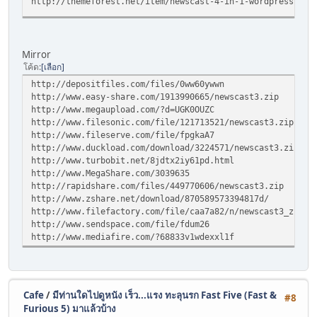
http://themeforest.net/item/newscast-4-in-1-wordpress-mag
Mirror
โค้ด
เลือก
http://depositfiles.com/files/0ww60ywwn
http://www.easy-share.com/1913990665/newscast3.zip
http://www.megaupload.com/?d=UGK0OUZC
http://www.filesonic.com/file/121713521/newscast3.zip
http://www.fileserve.com/file/fpgkaA7
http://www.duckload.com/download/3224571/newscast3.zip
http://www.turbobit.net/8jdtx2iy61pd.html
http://www.MegaShare.com/3039635
http://rapidshare.com/files/449770606/newscast3.zip
http://www.zshare.net/download/870589573394817d/
http://www.filefactory.com/file/caa7a82/n/newscast3_zip
http://www.sendspace.com/file/fdum26
http://www.mediafire.com/?68833v1wdexxl1f
Cafe
/
มีท่านใดไปดูหนัง เร็ว...แรง ทะลุนรก Fast Five (Fast &
#8
Furious 5) มาแล้วบ้าง