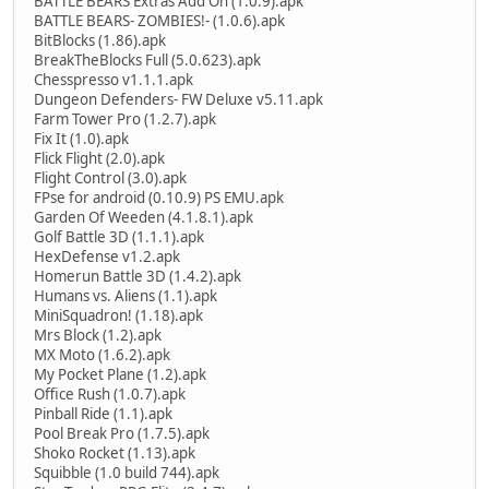
BATTLE BEARS Extras Add On (1.0.9).apk
BATTLE BEARS- ZOMBIES!- (1.0.6).apk
BitBlocks (1.86).apk
BreakTheBlocks Full (5.0.623).apk
Chesspresso v1.1.1.apk
Dungeon Defenders- FW Deluxe v5.11.apk
Farm Tower Pro (1.2.7).apk
Fix It (1.0).apk
Flick Flight (2.0).apk
Flight Control (3.0).apk
FPse for android (0.10.9) PS EMU.apk
Garden Of Weeden (4.1.8.1).apk
Golf Battle 3D (1.1.1).apk
HexDefense v1.2.apk
Homerun Battle 3D (1.4.2).apk
Humans vs. Aliens (1.1).apk
MiniSquadron! (1.18).apk
Mrs Block (1.2).apk
MX Moto (1.6.2).apk
My Pocket Plane (1.2).apk
Office Rush (1.0.7).apk
Pinball Ride (1.1).apk
Pool Break Pro (1.7.5).apk
Shoko Rocket (1.13).apk
Squibble (1.0 build 744).apk