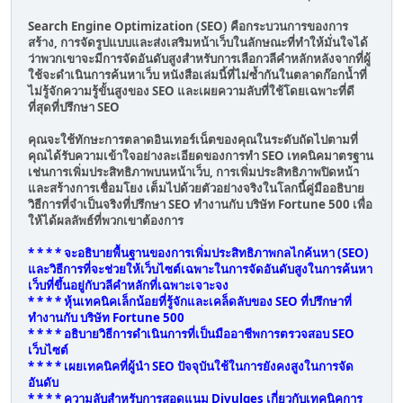
Search Engine Optimization (SEO) คือกระบวนการของการ
สร้าง, การจัดรูปแบบและส่งเสริมหน้าเว็บในลักษณะที่ทำให้มั่นใจได้
ว่าพวกเขาจะมีการจัดอันดับสูงสำหรับการเลือกวลีคำหลักหลังจากที่ผู้
ใช้จะดำเนินการค้นหาเว็บ หนังสือเล่มนี้ที่ไม่ซ้ำกันในตลาดก๊อกน้ำที่
ไม่รู้จักความรู้ขั้นสูงของ SEO และเผยความลับที่ใช้โดยเฉพาะที่ดี
ที่สุดที่ปรึกษา SEO
คุณจะใช้ทักษะการตลาดอินเทอร์เน็ตของคุณในระดับถัดไปตามที่
คุณได้รับความเข้าใจอย่างละเอียดของการทำ SEO เทคนิคมาตรฐาน
เช่นการเพิ่มประสิทธิภาพบนหน้าเว็บ, การเพิ่มประสิทธิภาพปิดหน้า
และสร้างการเชื่อมโยง เต็มไปด้วยตัวอย่างจริงในโลกนี้คู่มืออธิบาย
วิธีการที่จำเป็นจริงที่ปรึกษา SEO ทำงานกับ บริษัท Fortune 500 เพื่อ
ให้ได้ผลลัพธ์ที่พวกเขาต้องการ
* * * * จะอธิบายพื้นฐานของการเพิ่มประสิทธิภาพกลไกค้นหา (SEO)
และวิธีการที่จะช่วยให้เว็บไซต์เฉพาะในการจัดอันดับสูงในการค้นหา
เว็บที่ขึ้นอยู่กับวลีคำหลักที่เฉพาะเจาะจง
* * * * หุ้นเทคนิคเล็กน้อยที่รู้จักและเคล็ดลับของ SEO ที่ปรึกษาที่
ทำงานกับ บริษัท Fortune 500
* * * * อธิบายวิธีการดำเนินการที่เป็นมืออาชีพการตรวจสอบ SEO
เว็บไซต์
* * * * เผยเทคนิคที่ผู้นำ SEO ปัจจุบันใช้ในการยังคงสูงในการจัด
อันดับ
* * * * ความลับสำหรับการสอดแนม Divulges เกี่ยวกับเทคนิคการ