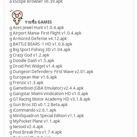
a xScope Browser v6.39.apk
รายชื่อ GAMES
g Aces Jewel Hunt v1.0.4.apk
g Airport Mania- First Flight v1.0.4.apk
g Armored Defense v4.12.apk
g BATTLE BEARS -1 HD v1.0.6.apk
g Big Sport Fishing 3D v1.04.apk
g Crazy God v1.2.apk
g Doodle Dash v1.5.apk
g Droid Pet Widget v1.4.apk
g Dungeon Defenders- First Wave v2.01.apk
g European War v1.6.apk
g Frenzic v1.3.apk
g GameBoid (GBA Emulator) v2.4.4.apk
g Gangstar Miami Vindication HD v1.0.apk
g GT Racing Motor Academy HD v3.1.8.apk
g Gun Bros 3D v0.1.2 Beta.apk
g iCommando v2.6.1.apk
g MiniSquadron Special Edition v1.1.apk
g MyPocket Plane v1.1.apk
g Nesoid v2.4.apk
g Pool Break Pro v1.7.4.apk