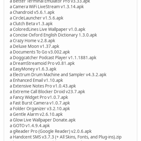
a Better Terminal Emulator Pro v3.33.apk
a Camera WiFi LiveStream v1.3.14.apk
a Chandroid v5.6.1.apk
a CircleLauncher v1.5.6.apk
a Clutch Beta v1.3.apk
a ColoredLines Live Wallpaper v1.0.apk
a Concise Oxford English Dictionary 1.3.0.apk
a Crazy Home v.2.8.apk
a Deluxe Moon v1.37.apk
a Documents To Go v3.002.apk
a Doggcatcher Podcast Player v1.1.1881.apk
a DreamStreamoid Pro v0.81.apk
a EasyMoney v1.6.3.apk
a Electrum Drum Machine and Sampler v4.3.2.apk
a Enhanced Email v1.10.apk
a Extensive Notes Pro v1.0.43.apk
a Extreme Call Blocker Droid v23.7.apk
a Fancy Widget Pro v1.0.7.apk
a Fast Burst Camera v1.0.7.apk
a Folder Organizer v3.2.10.apk
a Gentle Alarm v2.6.10.apk
a Glow Live Wallpaper Donate.apk
a GOTO v1.4.9.4.apk
a gReader Pro (Google Reader) v2.0.6.apk
a Handcent SMS v3.7.3 (+ All Skins, Fonts, and Plug-ins).zip