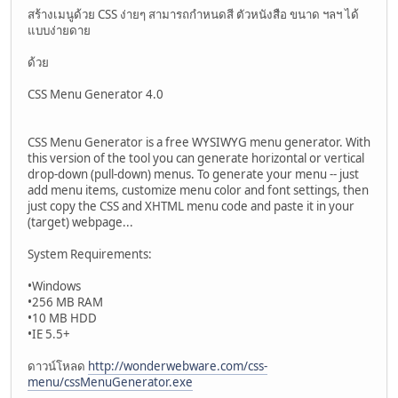
สร้างเมนูด้วย CSS ง่ายๆ สามารถกำหนดสี ตัวหนังสือ ขนาด ฯลฯ ได้
แบบง่ายดาย
ด้วย
CSS Menu Generator 4.0
CSS Menu Generator is a free WYSIWYG menu generator. With
this version of the tool you can generate horizontal or vertical
drop-down (pull-down) menus. To generate your menu -- just
add menu items, customize menu color and font settings, then
just copy the CSS and XHTML menu code and paste it in your
(target) webpage...
System Requirements:
•Windows
•256 MB RAM
•10 MB HDD
•IE 5.5+
ดาวน์โหลด
http://wonderwebware.com/css-
menu/cssMenuGenerator.exe