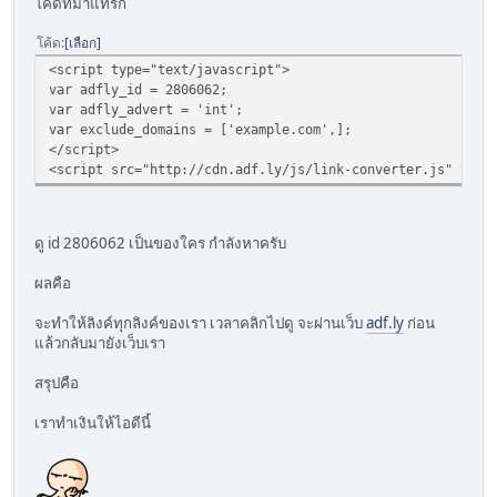
โค้ดที่มาแทรก
โค้ด
เลือก
<script type="text/javascript">
var adfly_id = 2806062;
var adfly_advert = 'int';
var exclude_domains = ['example.com',];
</script>
<script src="http://cdn.adf.ly/js/link-converter.js" type
ดู id 2806062 เป็นของใคร กำลังหาครับ
ผลคือ
จะทำให้ลิงค์ทุกลิงค์ของเรา เวลาคลิกไปดู จะผ่านเว็บ
adf.ly
ก่อน
แล้วกลับมายังเว็บเรา
สรุปคือ
เราทำเงินให้ไอดีนี้