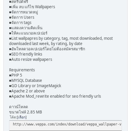
■สคริปต์ฟรี
■เพิ่ม ลบ แก้ไข Wallpapers
■จัดการหมวดหมู่
■จัดการ Users
■จัดการ tags
■แสดงความคิดเห็น
■ให้คะแนนวอลเปเปอร์
■List wallpapres by category, tag, most downloaded, most
downloaded last week, by rating, by date
■อัพโหลดวอลเปเปอร์โดยไม่ต้องสมัครสมาชิก
■SEO friendly links
■Auto resize wallpapers
Requirements
■PHP 5
■MYSQL Database
■GD Library or ImageMagick
■Apache 2 or above
■Apache Mod_rewrite enabled for seo friendly urls
ดาวน์โหลด
ขนาดไฟล์ 2.85 MB
โค้ด
เลือก
http://www.veppa.com/index/download/veppa_wallpaper-v1.2.