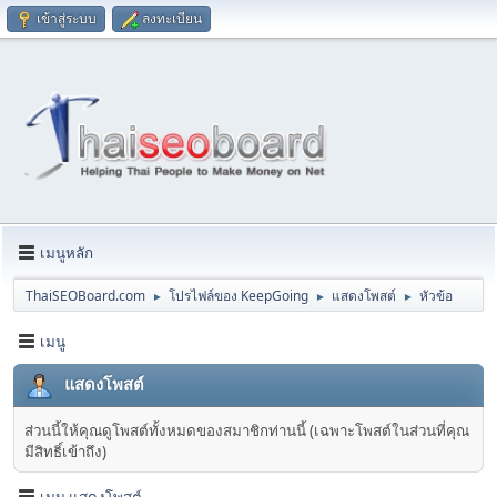
เข้าสู่ระบบ
ลงทะเบียน
เมนูหลัก
ThaiSEOBoard.com
โปรไฟล์ของ KeepGoing
แสดงโพสต์
หัวข้อ
►
►
►
เมนู
แสดงโพสต์
ส่วนนี้ให้คุณดูโพสต์ทั้งหมดของสมาชิกท่านนี้ (เฉพาะโพสต์ในส่วนที่คุณ
มีสิทธิ์เข้าถึง)
เมนู แสดงโพสต์