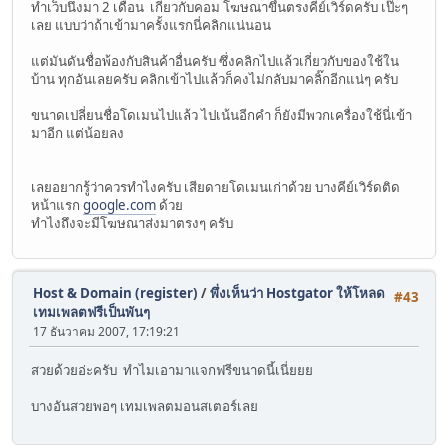
ทำเว็บนึงมา 2 เดือน เกี่ยวกับคอม โฆษณาขึ้นตรงคีย์เวิร์ดครับ เป๊ะๆ
เลย แบบว่าถ้าเข้ามาครั้งแรกนี่คลิกแน่นอน
แต่มันดันชื่อพ้องกับสินค้าอื่นครับ ซึ่งคลิกไปแล้วเกี่ยวกับของใช้ใน
บ้าน ทุกอันเลยครับ คลิกเข้าไปแล้วก็คงไม่กลับมาคลิ๊กอีกแน่ๆ ครับ
ขนาดเปลี่ยนชื่อโดเมนไปแล้ว ไปเน้นอีกคำ ก็ยังมีพวกเครื่องใช้นี่เข้า
มาอีก แต่น้อยลง
เลยอยากรู้ว่าควรทำไงครับ เสียดายโดเมนเก่าด้วย บางคีย์เวิร์ดติด
หน้าแรก
google.com
ด้วย
ทำไงถึงจะมีโฆษณาส่งมาตรงๆ ครับ
Host & Domain (register)
/
พึ่งเห็นว่า Hostgator ให้โหลด
#43
เทมเพลตฟรีเป็นพันๆ
17 ธันวาคม 2007, 17:19:21
สวยด้วยอ่ะครับ ทำไมเอามาแจกฟรีขนาดนี้เนี่ยยย
บางอันสวยพอๆ เทมเพลตมอนสเตอร์เลย