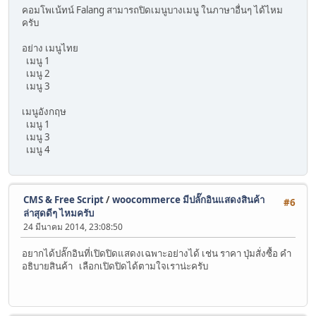
คอมโพเน้ทน์ Falang สามารถปิดเมนูบางเมนู ในภาษาอื่นๆ ได้ไหม
ครับ
อย่าง เมนูไทย
เมนู 1
เมนู 2
เมนู 3
เมนูอังกฤษ
เมนู 1
เมนู 3
เมนู 4
CMS & Free Script
/
woocommerce มีปลั๊กอินแสดงสินค้า
#6
ล่าสุดดีๆ ไหมครับ
24 มีนาคม 2014, 23:08:50
อยากได้ปลั๊กอินที่เปิดปิดแสดงเฉพาะอย่างได้ เช่น ราคา ปุ่มสั่งซื้อ คำ
อธิบายสินค้า เลือกเปิดปิดได้ตามใจเราน่ะครับ