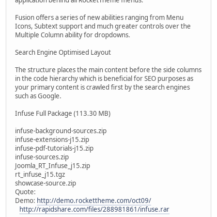
Fusion offers a series of new abilities ranging from Menu
Icons, Subtext support and much greater controls over the
Multiple Column ability for dropdowns.
Search Engine Optimised Layout
The structure places the main content before the side columns
in the code hierarchy which is beneficial for SEO purposes as
your primary content is crawled first by the search engines
such as Google.
Infuse Full Package (113.30 MB)
infuse-background-sources.zip
infuse-extensions-j15.zip
infuse-pdf-tutorials-j15.zip
infuse-sources.zip
Joomla_RT_Infuse_j15.zip
rt_infuse_j15.tgz
showcase-source.zip
Quote:
Demo:
http://demo.rockettheme.com/oct09/
http://rapidshare.com/files/288981861/infuse.rar