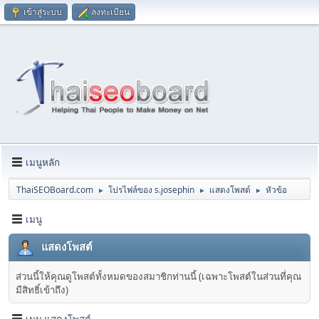
เข้าสู่ระบบ
ลงทะเบียน
เมนูหลัก
ThaiSEOBoard.com
โปรไฟล์ของ s.josephin
แสดงโพสต์
หัวข้อ
►
►
►
เมนู
แสดงโพสต์
ส่วนนี้ให้คุณดูโพสต์ทั้งหมดของสมาชิกท่านนี้ (เฉพาะโพสต์ในส่วนที่คุณ
มีสิทธิ์เข้าถึง)
เมนู แสดงโพสต์