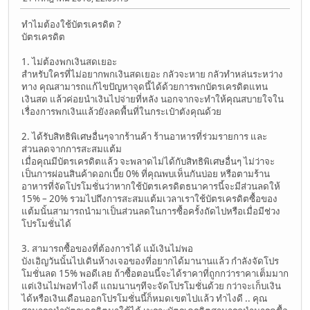
ทำไมต้องใช้บัตรเครดิต ?
บัตรเครดิต
1. ไม่ต้องพกเงินสดเยอะ
สำหรับใครที่ไม่อยากพกเงินสดเยอะ กลัวจะหาย กลัวทำหล่นระหว่าง
ทาง คุณสามารถแก้ไขปัญหาจุดนี้ได้ด้วยการพกบัตรเครดิตแทน
เงินสด แล้วค่อยนำเงินไปจ่ายที่หลัง นอกจากจะทำให้คุณสบายใจใน
เรื่องการพกเงินแล้วยังลดพื้นที่ในกระเป๋าตังคุณด้วย
2. ได้รับสิทธิพิเศษอื่นๆจากร้านค้า ร้านอาหารที่ร่วมรายการ และ
ส่วนลดจากการสะสมแต้ม
เมื่อคุณมีบัตรเครดิตแล้ว จะพลาดไม่ได้กับสิทธิพิเศษอื่นๆ ไม่ว่าจะ
เป็นการผ่อนสินค้าดอกเบี้ย 0% ที่คุณพบเห็นกันบ่อย หรือตามร้าน
อาหารที่จัดโปรโมชั่นว่าหากใช้บัตรเครดิตธนาคารนี้จะมีส่วนลดให้
15% – 20% รวมไปถึงการสะสมแต้มเวลาเราใช้บัตรเครดิตซื้อของ
แต้มนั้นสามารถนำมาเป็นส่วนลดในการซื้อครั้งถัดไปหรือเมื่อมีช่วง
โปรโมชั่นได้
3. สามารถซื้อของที่ต้องการได้ แม้เงินไม่พอ
บังเอิญวันนั้นไปเดินห้างเจอของที่อยากได้มานานแล้ว กำลังจัดโปร
โมชั่นลด 15% พอดีเลย ถ้าซื้อตอนนี้จะได้ราคาที่ถูกกว่าราคาเต็มมาก
แต่เงินไม่พอทำไงดี แถมนานๆทีจะจัดโปรโมชั่นด้วย กว่าจะเก็บเงิน
ได้หรือเงินเดือนออกโปรโมชั่นนี้ก็หมดเขตไปแล้ว ทำไงดี .. คุณ