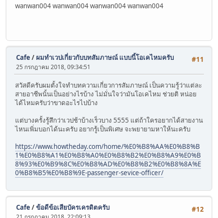
wanwan004 wanwan004 wanwan004 wanwan004
Cafe
/
ผมทำเวปเกี่ยวกับบทสัมภาษณ์ แบบนี้โอเคไหมครับ
#11
25 กรกฎาคม 2018, 09:34:51
สวัสดีครับผมตั้งใจทำบทความเกี่ยวการสัมภาษณ์ เป็นความรู้ว่าแต่ละ
สายอาชีพนั้นเป็นอย่างไรบ้าง ไม่มั่นใจว่ามันโอเคไหม ช่วยติ หน่อย
ได้ไหมครับว่าขาดอะไรไปบ้าง
แต่บางครั้งรู้สึกว่าเวปช้าบ้างเร็วบาง 5555 แต่ถ้าใครอยากได้สายงาน
ไหนเพิ่มบอกได้นะครับ อยากรู้เป็นพิเศษ จะพยายามหาให้นะครับ
https://www.howtheday.com/home/%E0%B8%AA%E0%B8%B
1%E0%B8%A1%E0%B8%A0%E0%B8%B2%E0%B8%A9%E0%B
8%93%E0%B9%8C%E0%B8%AD%E0%B8%B2%E0%B8%8A%E
0%B8%B5%E0%B8%9E-passenger-sevice-officer/
Cafe
/
ข้อดีข้อเสียบัครเครดิตครับ
#12
21 กรกฎาคม 2018, 22:09:13