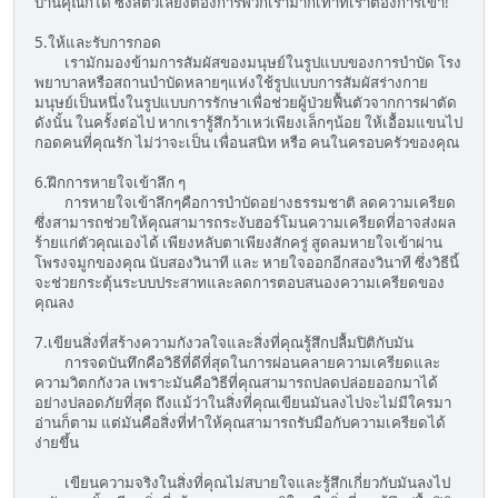
บ้านคุณก็ได้ ซึ่งสัตวเลี้ยงต้องการพวกเรามากเท่าที่เราต้องการเขา!
5.ให้และรับการกอด
เรามักมองข้ามการสัมผัสของมนุษย์ในรูปแบบของการบำบัด โรง
พยาบาลหรือสถานบำบัดหลายๆแห่งใช้รูปแบบการสัมผัสร่างกาย
มนุษย์เป็นหนึ่งในรูปแบบการรักษาเพื่อช่วยผู้ป่วยฟื้นตัวจากการผ่าตัด
ดังนั้น ในครั้งต่อไป หากเรารู้สึกว้าเหว่เพียงเล็กๆน้อย ให้เอื้อมแขนไป
กอดคนที่คุณรัก ไม่ว่าจะเป็น เพื่อนสนิท หรือ คนในครอบครัวของคุณ
6.ฝึกการหายใจเข้าลึก ๆ
การหายใจเข้าลึกๆคือการบำบัดอย่างธรรมชาติ ลดความเครียด
ซึ่งสามารถช่วยให้คุณสามารถระงับฮอร์โมนความเครียดที่อาจส่งผล
ร้ายแก่ตัวคุณเองได้ เพียงหลับตาเพียงสักครู่ สูดลมหายใจเข้าผ่าน
โพรงจมูกของคุณ นับสองวินาที และ หายใจออกอีกสองวินาที ซึ่งวิธีนี้
จะช่วยกระตุ้นระบบประสาทและลดการตอบสนองความเครียดของ
คุณลง
7.เขียนสิ่งที่สร้างความกังวลใจและสิ่งที่คุณรู้สึกปลื้มปิติกับมัน
การจดบันทึกคือวิธีที่ดีที่สุดในการผ่อนคลายความเครียดและ
ความวิตกกังวล เพราะมันคือวิธีที่คุณสามารถปลดปล่อยออกมาได้
อย่างปลอดภัยที่สุด ถึงแม้ว่าในสิ่งที่คุณเขียนมันลงไปจะไม่มีใครมา
อ่านก็ตาม แต่มันคือสิ่งที่ทำให้คุณสามารถรับมือกับความเครียดได้
ง่ายขึ้น
เขียนความจริงในสิ่งที่คุณไม่สบายใจและรู้สึกเกี่ยวกับมันลงไป