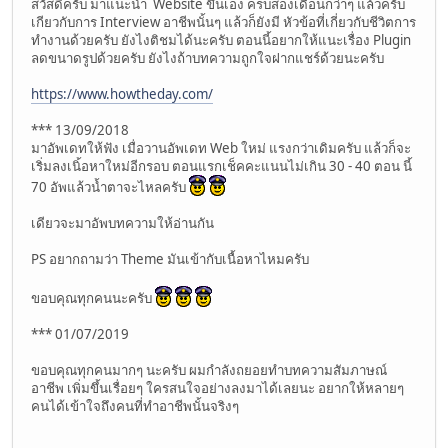
สวัสดีครับ มาแนะนำ Website ขึ้นเอง ครบสองเดือนกว่าๆ แล้วครับ
เกียวกับการ Interview อาชีพนั้นๆ แล้วก็ยังมี หัวข้อที่เกี่ยวกับชีวิตการ
ทำงานด้วยครับ ยังไงติชมได้นะครับ ตอนนี้อยากให้แนะเรื่อง Plugin
ลดขนาดรูปด้วยครับ ยังไงถ้าบทความถูกใจฝากแชร์ด้วยนะครับ
https://www.howtheday.com/
*** 13/09/2018
มาอัพเดทให้ฟัง เมื่อวานอัพเดท Web ใหม่ แรงกว่าเดิมครับ แล้วก็จะ
เริ่มลงเนิ้อหาใหม่อีกรอบ ตอนแรกเช็คคะแนนไม่เกิน 30 - 40 ตอน นี้
70 อัพแล้วน้ำตาจะไหลครับ
เดียวจะมาอัพบทความให้อ่านกัน
PS อยากถามว่า Theme มันเข้ากับเนื้อหาไหมครับ
ขอบคุณทุกคนนะครับ
*** 01/07/2019
ขอบคุณทุกคนมากๆ นะครับ ผมกำลังถยอยทำบทความสัมภาษณ์
อาชีพ เพิ่มขึ้นเรื่อยๆ ใครสนใจอย่างลงมาได้เลยนะ อยากให้หลายๆ
คนได้เข้าใจถึงคนที่ทำอาชีพนั้นจริงๆ