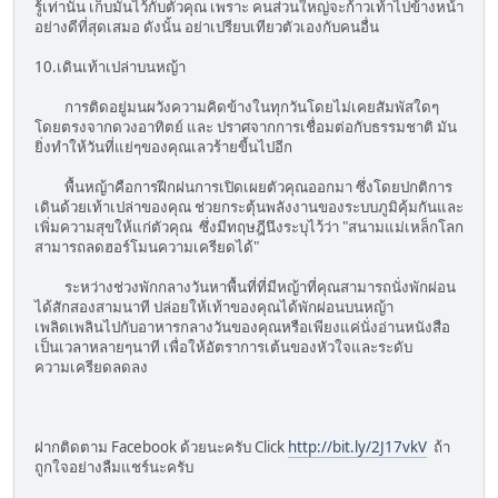
รู้เท่านั้น เก็บมันไว้กับตัวคุณ เพราะ คนส่วนใหญ่จะก้าวเท้าไปข้างหน้า
อย่างดีที่สุดเสมอ ดังนั้น อย่าเปรียบเทียวตัวเองกับคนอื่น
10.เดินเท้าเปล่าบนหญ้า
การติดอยู่มนผวังความคิดข้างในทุกวันโดยไม่เคยสัมพัสใดๆ
โดยตรงจากดวงอาทิตย์ และ ปราศจากการเชื่อมต่อกับธรรมชาติ มัน
ยิ่งทำให้วันที่แย่ๆของคุณเลวร้ายขี้นไปอีก
พื้นหญ้าคือการฝีกฝนการเปิดเผยตัวคุณออกมา ซึ่งโดยปกติการ
เดินด้วยเท้าเปล่าของคุณ ช่วยกระตุ้นพลังงานของระบบภูมิคุ้มกันและ
เพิ่มความสุขให้แก่ตัวคุณ ซึ่งมีทฤษฎีนึงระบุไว้ว่า "สนามแม่เหล็กโลก
สามารถลดฮอร์โมนความเครียดได้"
ระหว่างช่วงพักกลางวันหาพื้นที่ที่มีหญ้าที่คุณสามารถนั่งพักผ่อน
ได้สักสองสามนาที ปล่อยให้เท้าของคุณได้พักผ่อนบนหญ้า
เพลิดเพลินไปกับอาหารกลางวันของคุณหรือเพียงแค่นั่งอ่านหนังสือ
เป็นเวลาหลายๆนาที เพื่อให้อัตราการเต้นของหัวใจและระดับ
ความเครียดลดลง
ฝากติดตาม Facebook ด้วยนะครับ Click
http://bit.ly/2J17vkV
ถ้า
ถูกใจอย่างลืมแชร์นะครับ