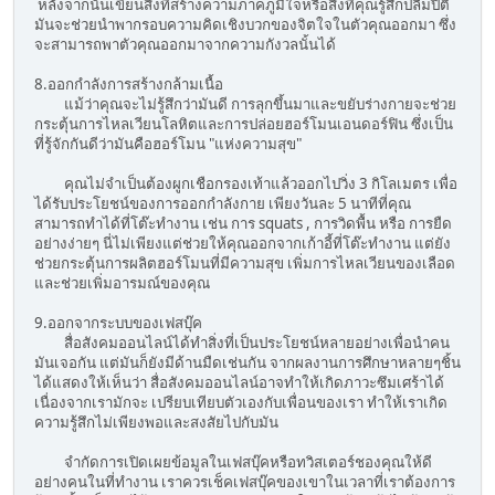
หลังจากนั้นเขียนสิ่งที่สร้างความภาคภูมิใจหรือสิ่งที่คุณรู้สึกปลื้มปิติ
มันจะช่วยนำพากรอบความคิดเชิงบวกของจิตใจในตัวคุณออกมา ซึ่ง
จะสามารถพาตัวคุณออกมาจากความกังวลนั้นได้
8.ออกกำลังการสร้างกล้ามเนื้อ
แม้ว่าคุณจะไม่รู้สึกว่ามันดี การลุกขึ้นมาและขยับร่างกายจะช่วย
กระตุ้นการไหลเวียนโลหิตและการปล่อยฮอร์โมนเอนดอร์ฟิน ซึ่งเป็น
ที่รู้จักกันดีว่ามันคือฮอร์โมน "แห่งความสุข"
คุณไม่จำเป็นต้องผูกเชือกรองเท้าแล้วออกไปวิ่ง 3 กิโลเมตร เพื่อ
ได้รับประโยชน์ของการออกกำลังกาย เพียงวันละ 5 นาทีที่คุณ
สามารถทำได้ที่โต๊ะทำงาน เช่น การ squats , การวิดพื้น หรือ การยืด
อย่างง่ายๆ นี่ไม่เพียงแต่ช่วยให้คุณออกจากเก้าอี้ที่โต๊ะทำงาน แต่ยัง
ช่วยกระตุ้นการผลิตฮอร์โมนที่มีความสุข เพิ่มการไหลเวียนของเลือด
และช่วยเพิ่มอารมณ์ของคุณ
9.ออกจากระบบของเฟสบุ๊ค
สื่อสังคมออนไลน์ได้ทำสิ่งที่เป็นประโยชน์หลายอย่างเพื่อนำคน
มันเจอกัน แต่มันก็ยังมีด้านมืดเช่นกัน จากผลงานการศึกษาหลายๆชิ้น
ได้แสดงให้เห็นว่า สื่อสังคมออนไลน์อาจทำให้เกิดภาวะซึมเศร้าได้
เนื่องจากเรามักจะ เปรียบเทียบตัวเองกับเพื่อนของเรา ทำให้เราเกิด
ความรู้สึกไม่เพียงพอและสงสัยไปกับมัน
จำกัดการเปิดเผยข้อมูลในเฟสบุ๊คหรือทวิสเตอร์ชองคุณให้ดี
อย่างคนในที่ทำงาน เราควรเช็คเฟสบุ๊คของเขาในเวลาที่เราต้องการ