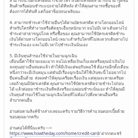
สามารถนำบัตรเครดิตมาใช้ได้ เพราะบัตรเครดิตสามารถนำมารูดซื้อ
สินค้าหรือผ่อนชำระแบ่งจ่ายได้ทีหลัง ทำให้คุณสามารถซื้อของที่
ต้องการได้ทันที แต่ก็อย่าช็อปจนเพลินนะ
4. สามารถชำระค่าใช้จ่ายอื่นๆได้ผ่านบัตรเครดิต ทางโลกออนไลน์
สำหรับใครที่ทำงานหรือติดธุระอื่นๆหนักมาก จนไม่มีเวลาเดินทางไป
ชำระค่าสาธารณูปโภค หรือซื้อของ คุณสามารถใช้บัตรเครดิตชำระ
เงินได้ผ่านทางโลกออนไลน์ เหมาะสำหรับใครที่ไม่สะดวกเดินทางไป
ชำระเงินเอง และไม่มีเวลาไปชำระเงินนั่นเอง
5. มีเงินทุนสำรองใช้จ่ายในยามฉุกเฉิน
เดือนนี้ค่าใช้จ่ายเยอะมาก จนไม่เหลือเงินเก็บเลยหรือคุณนำเงินไป
ลงทุนอย่างอื่นหมดแล้ว ทำให้มีเงินแค่พอกินพอใช้ ต้องรออีกตั้งเดือน
หนึ่งกว่าจะมีเงินหมุน แต่ดันมีเรื่องฉุกเฉินให้ใช้เงินซะนี้ ไม่อยากไป
ยืมคนอื่นด้วย ส่งผลทำให้คุณเครียดเรื่องเงิน แต่คุณจะหายเครียด
เลยถ้าคุณมีบัตรเครดิต คุณสามารถใช้บัตรเครดิตจ่ายชำระไปก่อน
ได้ แล้วค่อยมาชำระเงินทีหลังหรือแบ่งผ่อนชำระนั่นเอง ทำให้คุณมี
เงินทุนสำรองใช้ในยามฉุกเฉินโดยทีไม่ต้องไปพึ่งพาคนอื่นหรือ
ลำบากคนอื่น
อ่านต่อตามลิงค์ข้างล่างเลยนะครับ รวมวิธีการคำนวณดอกเบี้ยด้วย
ขอบคุณมากครับ
อ่านต่อได้ที่นี่นะครับ --->
https://www.howtheday.com/home/credit-card/
ฝากกดแชร์