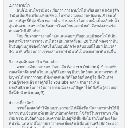
2.การอาบน้ำ
ฉันก็ไม่มั่นใจว่ามันจะเรียกว่า การอาบน้ำได้หรือเปล่า แต่ฉันรู้สึก
ว่ามันเป็นเชิงเปรียบเทียบที่ช่วยในทำความสะอาดพลังงานเชิงลบได้
อย่างบริสุทธิ์ที่สุด ซึ่งการอาบน้ำอย่ารวดเร็ว โดยอาบน้ำเย็นสลับกับน้ำ
อุ่น มันสามารถช่วยในเรื่องการไหลเวียนและช่วยกำจัดพลังงานเชิง
ลบออกไปได้อีกด้วย
โดยเริ่มจากการอาบน้ำอุ่นและค่อยๆปรับอุณหภูมิของน้ำให้เย็น
ลงเท่าที่เราสามารถจะทนไหว เป็นเวลาครั้งละ 20 วินาที หลังจากนั้น
ก็ปรับอุณหภูมิของน้ำกลับไปเป็นอุ่นอีกครั้ง สลับแบบนี้ไปมาเป็นเวลา
3-5 นาที หรือจนกว่าเราจะสามารถทำมันได้เป็นระยะเวลาที่นานขึ้น
3.การดูคลิปตลกๆใน Youtube
จากการศึกษาของมหาวิทยาลัย Western Ontario ผู้เข้าร่วมฟัง
เพลงที่น่าตื่นตาตื่นใจและดูวิดีโอตลกๆ มีประสิทธิผลและสามารถแก้
ปัญหาได้มากกว่ากลุ่มที่ฟังเพลงและวิดีโอคลิปที่หดหู่ใจ ซึ่งในทาง
ทฤษฎีจริงๆแล้ว การดูวิดีโอ YouTube ตลกๆ สามารถเพิ่ม
ประสิทธิภาพในการจัดการอารมณ์และแก้ปัญหาได้ดียิ่งขึ้น (ลองบอก
สิ่งนี้กับหัวหน้าคุณดูซิ)
4.การเลี้ยงสัตว์
การเลี้ยงสัตว์ทำให้คุณปรับอารมณ์ได้ดียิ่งขึ้น มันสามารถทำให้มี
ผลกระทบเชิงบวก อทิเช่นนักบำบัดพฤติกรรมใช้สัตว์ในการรักษา เพื่อ
เพิ่มความนับถือตัวเองและความเป็นอยู่ที่ดีขึ้น ซึ่งไม่จำเป็นต้องเลี้ยง
ที่ฟาร์ม แต่หากมีโอกาสเราอาจจะเลี้ยงสัตว์เพื่อนบ้านหรือสัตว์ละแวก