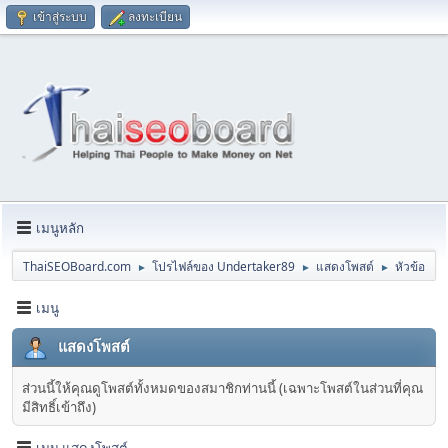
เข้าสู่ระบบ
ลงทะเบียน
เมนูหลัก
ThaiSEOBoard.com
โปรไฟล์ของ Undertaker89
แสดงโพสต์
หัวข้อ
►
►
►
เมนู
แสดงโพสต์
ส่วนนี้ให้คุณดูโพสต์ทั้งหมดของสมาชิกท่านนี้ (เฉพาะโพสต์ในส่วนที่คุณ
มีสิทธิ์เข้าถึง)
เมนู แสดงโพสต์