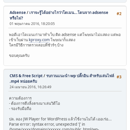
Adsense
/
เราจะรู้ได้อย่างไรว่าโดเมน...โดนจาก adsense
#2
หรือไม่?
01 พฤษภาคม 2016, 18:20:05
พอดีเอาโดเมนเก่ามาทำเว็บ ติด adsense แต่โฆษณาไม่แสดง แต่พอ
เข้าเว็บผ่าน
kproxy.com
โฆษณาก็แสดง
ใครมีวิธีการตรวจสอบที่ชัวร์ๆ บ้าง
ขอบคุณครับ
CMS & Free Script
/
รบกวนแนะนำ wp ปลั๊กอิน สำหรับเล่นไฟล์
#3
.mp4 หน่อยครับ
24 เมษายน 2016, 16:26:49
ความต้องการ
- ต้องการดึงลิ้งตรงมาเล่นวิดีโอ
- รองรับมือถือ
ปล. ลอง JW Player for WordPress แล้วใช้งานไม่ได้ เออเร่อ...
Parse error: syntax error, unexpected '[' in
/home/xxxx/domains/xxxxxx.com/public_html/wp-