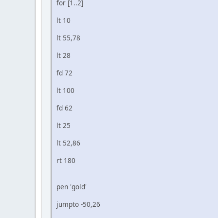
for [1..2]
lt 10
lt 55,78
lt 28
fd 72
lt 100
fd 62
lt 25
lt 52,86
rt 180
pen 'gold'
jumpto -50,26