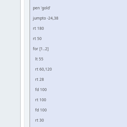
pen 'gold'
jumpto -24,38
rt 180
rt 50
for [1..2]
lt 55
rt 60,120
rt 28
fd 100
rt 100
fd 100
rt 30