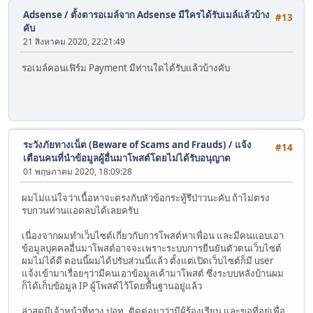
Adsense
/
ตั้งตารอเมล์จาก Adsense มีใครได้รับเมล์แล้วบ้าง
#13
คับ
21 สิงหาคม 2020, 22:21:49
รอเมล์คอนเฟิร์ม Payment มีท่านใดได้รับแล้วบ้างคับ
ระวังภัยทางเน็ต (Beware of Scams and Frauds)
/
แจ้ง
#14
เตือนคนที่นำข้อมูลผู้อื่นมาโพสต์โดยไม่ได้รับอนุญาต
01 พฤษภาคม 2020, 18:09:28
ผมไม่แน่ใจว่าเนื้อหาจะตรงกับหัวข้อกระทู้รึป่าวนะคับ ถ้าไม่ตรง
รบกวนท่านแอดลบได้เลยครับ
เนื่องจากผมทำเว็บไซต์เกี่ยวกับการโพสต์หาเพื่อน และมีคนแอบเอา
ข้อมูลบุคคลอื่นมาโพสต์อาจจะเพราะระบบการยืนยันตัวตนเว็บไซต์
ผมไม่ได้ดี ตอนนี้ผมได้ปรับส่วนนี้แล้ว ตั้งแต่เปิดเว็บไซต์ก็มี user
แจ้งเข้ามาเรื่อยๆว่ามีคนเอาข้อมูลเค้ามาโพสต์ ซึ่งระบบหลังบ้านผม
ก็ได้เก็บข้อมูล IP ผู้โพสต์ไว้โดยพื้นฐานอยู่แล้ว
ล่าสุดมีเจ้าหน้าที่ทาง ปอท. ติดต่อมาว่ามีผู้ร้องเรียน และขอที่อยู่เพื่อ