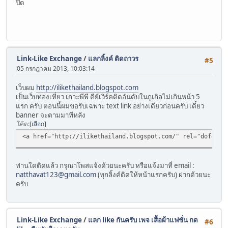
ปิด
Link-Like Exchange
/
แลกลิ้งค์ ติดถาวร
#5
05 กรกฎาคม 2013, 10:03:14
เว็บผม
http://ilikethailand.blogspot.com
เป็นเว็บท่องเที่ยว เกาะพีพี คีย์เวิร์คติดอันดับในกูเกิลไม่เกินหน้า 5
แรก ครับ ตอนนี้ผมขอรับเฉพาะ text link อย่างเดียวก่อนครับ เดี๋ยว
banner จะตามมาทีหลัง
โค้ด
เลือก
<a href="http://ilikethailand.blogspot.com/" rel="dofollow" target
ท่านใดติดแล้ว กรุณาโพสแจ้งด้วยนะครับ หรือแจ้งมาที่ email :
natthavat123@gmail.com
(ทุกลิ้งค์ติดให้หน้าแรกครับ) ฝากด้วยนะ
ครับ
Link-Like Exchange
/
แลก like กันครับ เพจ เสื้อผ้าแฟชั่น กด
#6