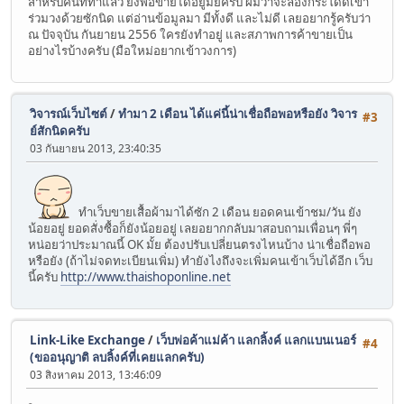
สำหรับคนที่ทำแล้ว ยังพอขายได้อยู่มั้ยครับ ผมว่าจะลองกระโดดเข้า
ร่วมวงด้วยซักนิด แต่อ่านข้อมูลมา มีทั้งดี และไม่ดี เลยอยากรู้ครับว่า
ณ ปัจจุบัน กันยายน 2556 ใครยังทำอยู่ และสภาพการค้าขายเป็น
อย่างไรบ้างครับ (มือใหม่อยากเข้าวงการ)
วิจารณ์เว็บไซต์
/
ทำมา 2 เดือน ได้แค่นี้น่าเชื่อถือพอหรือยัง วิจาร
#3
ย์สักนิดครับ
03 กันยายน 2013, 23:40:35
ทำเว็บขายเสื้อผ้ามาได้ซัก 2 เดือน ยอดคนเข้าชม/วัน ยัง
น้อยอยู่ ยอดสั่งซื้อก็ยังน้อยอยู่ เลยอยากกลับมาสอบถามเพื่อนๆ พี่ๆ
หน่อยว่าประมาณนี้ OK มั้ย ต้องปรับเปลี่ยนตรงไหนบ้าง น่าเชื่อถือพอ
หรือยัง (ถ้าไม่จดทะเบียนเพิ่ม) ทำยังไงถึงจะเพิ่มคนเข้าเว็บได้อีก เว็บ
นี้ครับ
http://www.thaishoponline.net
Link-Like Exchange
/
เว็บพ่อค้าแม่ค้า แลกลิ้งค์ แลกแบนเนอร์
#4
(ขออนุญาติ ลบลิ้งค์ที่เคยแลกครับ)
03 สิงหาคม 2013, 13:46:09