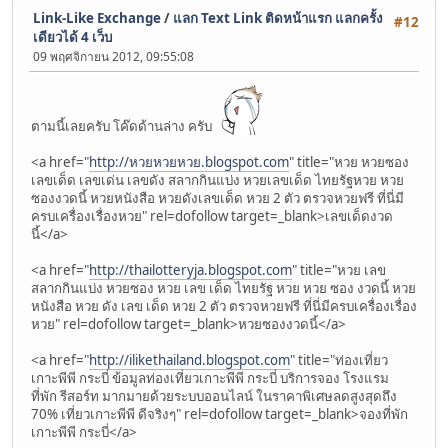
Link-Like Exchange
/
แลก Text Link ติดหน้าแรก แลกครั้ง
#12
เดียวได้ 4 เว็บ
09 พฤศจิกายน 2012, 09:55:08
ตามนี้เลยครับ โค๊ดด้านล่าง ครับ
<a href="
http://หวยหวยหวย.blogspot.com
" title="หวย หวยซอง
เลขเด็ด เลขเด่น เลขดัง สลากกินแบ่ง หวยเลขเด็ด ไทยรัฐหวย หวย
ซองงวดนี้ หวยหนังสือ หวยดังเลขเด็ด หวย 2 ตัว ตรวจหวยฟรี ที่นี่มี
ครบเครื่องเรื่องหวย" rel=dofollow target=_blank>เลขเด็ดงวด
นี้</a>
<a href="
http://thailotteryja.blogspot.com
" title="หวย เลข
สลากกินแบ่ง หวยซอง หวย เลข เด็ด ไทยรัฐ หวย หวย ซอง งวดนี้ หวย
หนังสือ หวย ดัง เลข เด็ด หวย 2 ตัว ตรวจหวยฟรี ที่นี่มีครบเครื่องเรื่อง
หวย" rel=dofollow target=_blank>หวยซองงวดนี้</a>
<a href="
http://ilikethailand.blogspot.com
" title="ท่องเที่ยว
เกาะพีพี กระบี่ ข้อมูลท่องเที่ยวเกาะพีพี กระบี่ บริการจอง โรงแรม
ที่พัก รีสอร์ท มากมายด้วยระบบออนไลน์ ในราคาพิเศษลดสูงสุดถึง
70% เที่ยวเกาะพีพี ดีจริงๆ" rel=dofollow target=_blank>จองที่พัก
เกาะพีพี กระบี่</a>