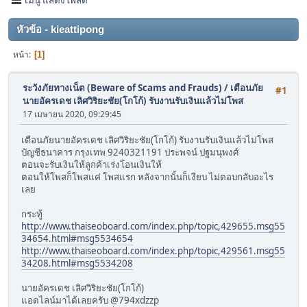
หัวข้อ - kieattipong
หน้า
1
ระวังภัยทางเน็ต (Beware of Scams and Frauds)
/
เตือนภัย
#1
นายอัครเดช เลิศวิริยะชัย(โกโก้) รับงานรับเงินแล้วไม่โพส
17 เมษายน 2020, 09:29:45
เตือนภัยนายอัครเดช เลิศวิริยะชัย(โกโก้) รับงานรับเงินแล้วไม่โพส
บัญชีธนาคาร กรุงเทพ 9240321191 ประพจน์ ปฐมนุพงศ์
ตอนจะรับเงินให้ลูกค้าเร่งโอนเงินให้
ตอนให้โพสก็โพสแค่ โพสแรก หลังจากนั้นก็เงียบ ไม่ตอบกลับอะไร
เลย
กระทู้
http://www.thaiseoboard.com/index.php/topic,429655.msg55
34654.html#msg5534654
http://www.thaiseoboard.com/index.php/topic,429561.msg55
34208.html#msg5534208
นายอัครเดช เลิศวิริยะชัย(โกโก้)
แอดไลน์มาได้เลยครับ @794xdzzp