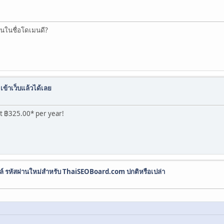
หนในชื่อโดเมนดี?
ข้าเว็บแล้วได้เลย
st ฿325.00* per year!
ล์ รหัสผ่านใหม่สำหรับ ThaiSEOBoard.com ปกติหรือเปล่า