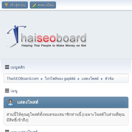
เข้าสู่ระบบ
ลงทะเบียน
เมนูหลัก
ThaiSEOBoard.com
โปรไฟล์ของ gapkkk
แสดงโพสต์
หัวข้อ
►
►
►
เมนู
แสดงโพสต์
ส่วนนี้ให้คุณดูโพสต์ทั้งหมดของสมาชิกท่านนี้ (เฉพาะโพสต์ในส่วนที่คุณ
มีสิทธิ์เข้าถึง)
เมนู แสดงโพสต์