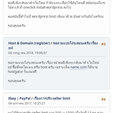
พอดีเพิ่งกลับมาทำเว็บใหม่ กำลังงงจะเลือกใช้อันไหนดี สมัยก่อนก็แช
โฮส แล้วก็ oneclick install wordpress ลงไป
พอสมัยนี้ทำไมมี wordpress host เพิ่มมาด้วย มันต่างกันยังไงครับบ
ขอบคุณครับ
Host & Domain (register)
/
ขอถามแบบโง่ๆเลยนะครับ เรื่อง
#3
ssl
04 กรกฎาคม 2018, 19:06:37
ขอถามแบบโง่ๆเลยนะครับ เรื่อง ssl พอดีเพิ่งจะกลับมาทำเว็บใหม่
ssl ซื้อที่จดโดเมน หรือ host ครับ เพราะเห็น
name.com
ก็มีขาย
hostgator ก็แถมฟรี
ขอบคุณครับ
Ebay | PayPal
/
เรื่องการปรับ seller limit
#4
04 มกราคม 2017, 10:25:27
ผมได้รับการปรับ seller limit จาก 500 -> 1500 เมื่อวันที่ 13 ธค ตาม