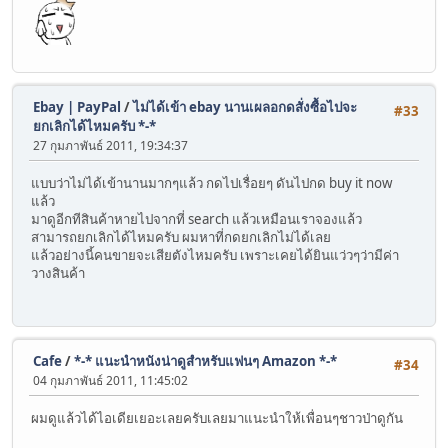
* Use the Bulk Domain Management tool to update any or 
Thank you for choosing Name.com for your domain name need
Best Regards,
Ebay | PayPal
/
ไม่ได้เข้า ebay นานเผลอกดสั่งซื้อไปจะ
#33
name.com
ยกเลิกได้ไหมครับ *-*
27 กุมภาพันธ์ 2011, 19:34:37
แบบว่าไม่ได้เข้านานมากๆแล้ว กดไปเรื่อยๆ ดันไปกด buy it now
แล้ว
มาดูอีกทีสินค้าหายไปจากที่ search แล้วเหมือนเราจองแล้ว
สามารถยกเลิกได้ไหมครับ ผมหาที่กดยกเลิกไม่ได้เลย
แล้วอย่างนี้คนขายจะเสียตังไหมครับ เพราะเคยได้ยินแว่วๆว่ามีค่า
วางสินค้า
Cafe
/
*-* แนะนำหนังน่าดูสำหรับแฟนๆ Amazon *-*
#34
04 กุมภาพันธ์ 2011, 11:45:02
ผมดูแล้วได้ไอเดียเยอะเลยครับเลยมาแนะนำให้เพื่อนๆชาวป่าดูกัน