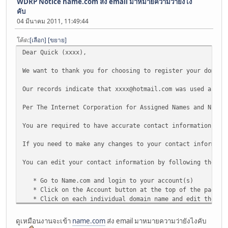
WDRP Notice‏ name.com ส่ง email มาหมายความว่ายังไง
คับ
04 มีนาคม 2011, 11:49:44
โค้ด
เลือก
ขยาย
Dear Quick (xxxx),
We want to thank you for choosing to register your domain
Our records indicate that
xxxx@hotmail.com
was used as the
Per The Internet Corporation for Assigned Names and Numbe
You are required to have accurate contact information whe
If you need to make any changes to your contact informati
You can edit your contact information by following these 
* Go to Name.com and login to your account(s)
* Click on the Account button at the top of the page
* Click on each individual domain name and edit the con
or
ดูเหมือนงานจะเข้า
name.com
ส่ง email มาหมายความว่ายังไงคับ