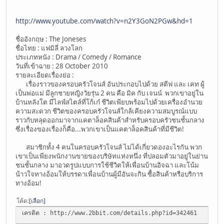
http://www.youtube.com/watch?v=n2Y3GoN2PGw&hd=1
ชื่ออังกฤษ : The Joneses
ชื่อไทย : แฟมิลี่ ลวงโลก
ประเภทหนัง : Drama / Comedy / Romance
วันที่เข้าฉาย : 28 October 2010
รายละเอียดเรื่องย่อ :
เรื่องราวของครอบครัวโจนส์ อันประกอบไปด้วย สตีฟ และ เคท ผู้
เป็นพ่อแม่ มีลูกชายหญิงวัยรุ่น 2 คน คือ มิค กับ เจนน์ พวกเขาอยู่ใน
บ้านหลังโต มีไลฟ์สไตล์ที่โก้เก๋ ชีวิตเพียบพร้อมไปด้วยเครื่องอำนวย
ความสะดวก ชีวิตของครอบครัวโจนส์ใกล้เคียงความสมบูรณ์แบบ
ราวกับหลุดออกมาจากแคตาล็อคสินค้าสำหรับครอบครัวชนชั้นกลาง
ซึ่งเรื่องของเรื่องก็คือ...พวกเขาเป็นแคตาล็อคสินค้าที่มีชีวิต!
สมาชิกทั้ง 4 คนในครอบครัวโจนส์ ไม่ได้เกี่ยวดองอะไรกัน พวก
เขาเป็นเพียงพนักงานขายของบริษัทแห่งหนึ่ง ที่ปลอมตัวมาอยู่ในย่าน
ชนชั้นกลาง มาอวดรูปแบบการใช้ชีวิตให้เพื่อนบ้านอิจฉา และโน้ม
น้าวใจทางอ้อมให้บรรดาเพื่อนบ้านผู้มีอันจะกิน ซื้อสินค้าหรือบริการ
ทางอ้อม!
โค้ด
เลือก
เครดิต : http://www.2bbit.com/details.php?id=342461