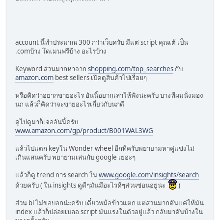
account นี้ทำประมาณ 300 กว่าเว็บครับ มีแต่ script คุณเต้ เป็น
.comบ้าง โดเมนฟรีบ้าง อะไรบ้าง
Keyword ส่วนมากหาจาก
shopping.com/top_searches
กับ
amazon.com
best sellers เปิดดูสินค้าไปเรื่อยๆ
หรือคิดว่าอยากขายอะไร อันนี้อยากเล่าให้ฟังน่ะครับ บางทีผมนั่งมอง
นก แล้วก็คิดว่าจะขายอะไรเกี่ยวกับนกดี
ดูไปดูมาก็เจออันนี้ครับ
www.amazon.com/gp/product/B001WAL3WG
แล้วไปแตก keyใน Wonder wheel อีกทีครับพยายามหาคู่แข่งไม่
เกินแสนครับ พยายามเล่นกับ google เยอะๆ
แล้วก็ดู trend การ search ใน
www.google.com/insights/search
ด้วยครับ ( ใน insights ดูดีๆมันมีอะไรดีๆส่วนซ่อนอยู่น่ะ
)
ส่วน bl ไม่ขอบอกน่ะครับ เดี๋ยวหม้อข้าวแตก แต่ส่วนมากดันแค่ให้มัน
index แล้วก็ปล่อยเบลอ script มันแรงในตัวอยู่แล้ว กลับมาดันบ้างใน