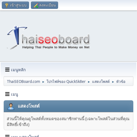
เข้าสู่ระบบ
ลงทะเบียน
เมนูหลัก
ThaiSEOBoard.com
โปรไฟล์ของ QuickSk8er
แสดงโพสต์
หัวข้อ
►
►
►
เมนู
แสดงโพสต์
ส่วนนี้ให้คุณดูโพสต์ทั้งหมดของสมาชิกท่านนี้ (เฉพาะโพสต์ในส่วนที่คุณ
มีสิทธิ์เข้าถึง)
เมนู แสดงโพสต์