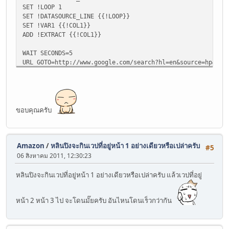
SET !LOOP 1
SET !DATASOURCE_LINE {{!LOOP}}
SET !VAR1 {{!COL1}}
ADD !EXTRACT {{!COL1}}
WAIT SECONDS=5
URL GOTO=http://www.google.com/search?hl=en&source=hp&biw
WAIT SECONDS=5
TAG POS=1 TYPE=DIV ATTR=ID:resultStats EXTRACT=TXT
WAIT SECONDS=5
ADD !EXTRACT {{!COL2}}
ขอบคุณครับ
SAVEAS TYPE=EXTRACT FOLDER=D:\ FILE=keywordresult.csv
Amazon
/
หลินปิงจะกินเวปที่อยู่หน้า 1 อย่างเดียวหรือเปล่าครับ
#5
06 สิงหาคม 2011, 12:30:23
หลินปิงจะกินเวปที่อยู่หน้า 1 อย่างเดียวหรือเปล่าครับ แล้วเวปที่อยู่
หน้า 2 หน้า 3 ไป จะโดนมั๊ยครับ อันไหนโดนเร็วกว่ากัน