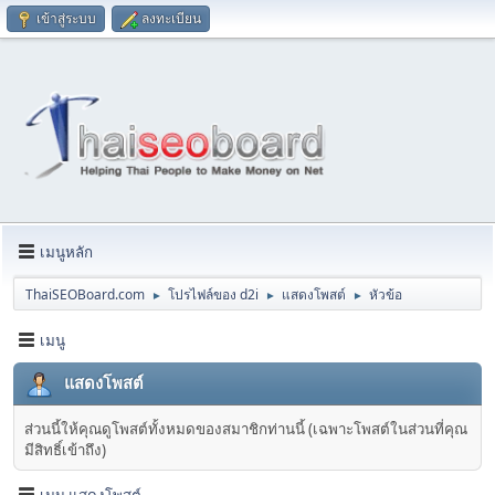
เข้าสู่ระบบ
ลงทะเบียน
เมนูหลัก
ThaiSEOBoard.com
โปรไฟล์ของ d2i
แสดงโพสต์
หัวข้อ
►
►
►
เมนู
แสดงโพสต์
ส่วนนี้ให้คุณดูโพสต์ทั้งหมดของสมาชิกท่านนี้ (เฉพาะโพสต์ในส่วนที่คุณ
มีสิทธิ์เข้าถึง)
เมนู แสดงโพสต์