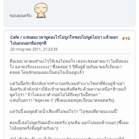
ขอบคุณครับ
Cafe
/
แฟนผมเวลาพูดอะไรไม่ถูกใจชอบไม่พูดไม่จา แล้วออก
#10
ไปนอนนอกห้องทุกที
20 กรกฎาคม 2011, 21:22:35
คือเธอเวลาผมทำอะไรให้เธอไม่พอใจ เธอจะชอบด่าผมว่า ไม่มีสมอง
โง่ ฉลาดจริงงงงงงงงง ! ซึ่งตลอด 5 ปีที่อยู่ด้วยกันมาผมก็เงียบมา
ตลอด โดยลักษณะผมเป็นคนใจเย็นอยู่แล้ว
แต่วันนี้ครับ พึ่งกลับจากทำงานครับ ผมทำเบาะโซฟาที่พิงอยู่ข้างฝา
ล้มครับ คำดังกล่าวก็ยิงเข้าหาผมทันทีครับ ด้วยความเหนี่อ+หิว ผมก็
พูดไปว่า " ถ้าโง่คงเอาตัวรอดไม่ได้ถึงทุกวันนี้หรอก "
แฟนก็บอกว่า "หยุดเลย ๆ" (ซึ่งผมเคยหยุดเงียบมาตลอดครับ)
แต่วันนี้ ผมพูดด้วยน้ำเสียงที่ไม่พอใจว่า "ไม่ชอบที่ด่าผมแบบนี้"
ตอนนี้เธอไม่พูดกับผมอีกเลยครับ มุขเดิม ออกไปนอนข้างนอก (ซึ้งผม
ไปง้อทุกครั้งที่อยู่ด้วยกันมา)