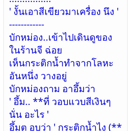
' งั้นเอาสีเขียวมาเครื่อง นึง '
------------
บักหม่อง..เข้าไปเดินดูของ
ในร้านจี ฉ่อย
เห็นกระติกน้ำทำจากโลหะ
อันหนึ่ง วางอยู่
บักหม่องถาม อาอึ้มว่า
' อึ้ม.. **ที่ วอบแวบสีเงินๆ
นั่น อะไร '
อึ้มต อบว่า ' กระติกน้ำไง (**