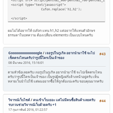
<script src="script/penthai_900-penthai_700-penthai_itali
<script type="text/javascript">
Cufon.replace('h1,h2');
</script>
ผมไม่ได้อยากให้ cufon แทน h1,h2 แต่อยากให้แทนตัวอักษร
ธรรมดาในบทความ ต้องเปลี่ยน elements เป็นแบบไหนครับ
Gooooooooooooogle
/
เจอรูปในกูเกิล อยากนำมาใช้ จะไป
#43
เช็คตรงไหนครับว่ารูปนี้ใครเป็นเจ้าของ
08 มีนาคม 2016, 15:16:01
ตามหัวข้อเลยครับ เจอรูปในกูเกิล อยากนำมาใช้ จะไปเช็คตรงไหน
ครับว่ารูปนี้ใครเป็นเจ้าของ เป็นรูปผู้หญิงฝรั่งล้างหน้าอยู่ครับ เห็น
หลายเว็บนำไปใช้ แต่ผมอยากซื้อให้ถูกต้องน่ะครับ ขอบคุณมากครับ
วิจารณ์เว็บไซต์
/
คนเข้าเว็บเยอะ แต่ไม่มีคนซื้อสินค้าเลยครับ
#44
รบกวนช่วยวิจารณ์เว็บด้วยครับ +1
17 กุมภาพันธ์ 2016, 01:22:57