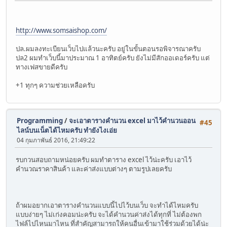
http://www.somsaishop.com/
ปล.ผมลงทะเบียนเว็บไปแล้วนะครับ อยู่ในขั้นตอนรอพิจารณาครับ
ปล2 ผมทำเว็บนี้มาประมาณ 1 อาทิตย์ครับ ยังไม่มีสักออเดอร์ครับ แต่
ทางเฟสขายดีครับ
+1 ทุกๆ ความช่วยเหลือครับ
Programming
/
จะเอาตารางคำนวน excel มาไว้คำนวนออน
#45
ไลน์บนเน็ตได้ไหมครับ ทำยังไงเอ่ย
04 กุมภาพันธ์ 2016, 21:49:22
รบกวนสอบถามหน่อยครับ ผมทำตาราง excel ไว้น่ะครับ เอาไว้
คำนวณราคาสินค้า และค่าส่งแบบต่างๆ ตามรูปเลยครับ
ถ้าผมอยากเอาตารางคำนวนแบบนี้ไปไว้บนเว็บ จะทำได้ไหมครับ
แบบง่ายๆ ไม่เก่งคอมน่ะครับ จะได้คำนวนค่าส่งได้ทุกที่ ไม่ต้องพก
ไฟล์ไปไหนมาไหน ที่สำคัญสามารถให้คนอื่นเข้ามาใช้ร่วมด้วยได้น่ะ