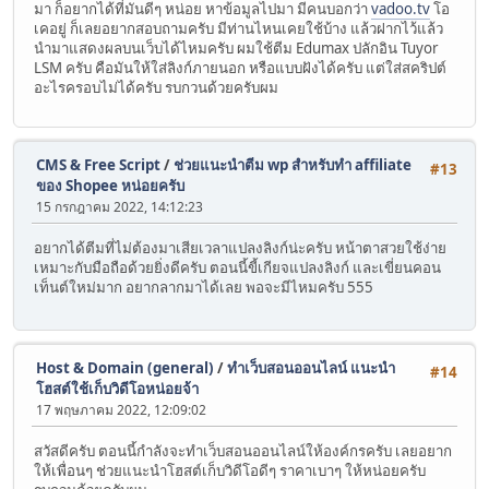
มา ก็อยากได้ที่มันดีๆ หน่อย หาข้อมูลไปมา มีคนบอกว่า
vadoo.tv
โอ
เคอยู่ ก็เลยอยากสอบถามครับ มีท่านไหนเคยใช้บ้าง แล้วฝากไว้แล้ว
นำมาแสดงผลบนเว็บได้ไหมครับ ผมใช้ตีม Edumax ปลักอิน Tuyor
LSM ครับ คือมันให้ใส่ลิงก์ภายนอก หรือแบบฝังได้ครับ แต่ใส่สคริปต์
อะไรครอบไม่ได้ครับ รบกวนด้วยครับผม
CMS & Free Script
/
ช่วยแนะนำตีม wp สำหรับทำ affiliate
#13
ของ Shopee หน่อยครับ
15 กรกฎาคม 2022, 14:12:23
อยากได้ตีมที่ไม่ต้องมาเสียเวลาแปลงลิงก์น่ะครับ หน้าตาสวยใช้ง่าย
เหมาะกับมือถือด้วยยิ่งดีครับ ตอนนี้ขี้เกียจแปลงลิงก์ และเขี่ยนคอน
เท็นต์ใหม่มาก อยากลากมาได้เลย พอจะมีไหมครับ 555
Host & Domain (general)
/
ทำเว็บสอนออนไลน์ แนะนำ
#14
โฮสต์ใช้เก็บวิดีโอหน่อยจ้า
17 พฤษภาคม 2022, 12:09:02
สวัสดีครับ ตอนนี้กำลังจะทำเว็บสอนออนไลน์ให้องค์กรครับ เลยอยาก
ให้เพื่อนๆ ช่วยแนะนำโฮสต์เก็บวิดีโอดีๆ ราคาเบาๆ ให้หน่อยครับ