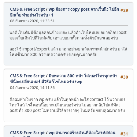
CMS & Free Script
/
wp ต้องการ copy post จากเว็บนึง ไปอีก
#29
อีกเว็บ ทำอย่างไรครับ +1
08 กันยายน 2020, 11:33:51
พอดีเว็บเดิมมีข้อมูลค่อนข้างเยอะ แล้วทำเว็บใหม่เลยอยากก็อป post
ของเว็บเดิมไปที่ใหม่ครับ เอาแบบมาทั้งภาพทั้งตัวอักษรเลยครับ
ลองใช้ import/export แล้ว มาทุกอย่างยกเว้นภาพหน้าปกครับ มาใส่
ใหม่ช้ามาก 800 กว่าบทความครับ ขอบคุณมากครับ
CMS & Free Script
/
มีบทความ 800 หน้า ใส่เบอร์โทรทุกหน้า
#30
ทีนี้จะเปลี่ยนเบอร์ มีวิธีแก้ไขไหมครับ /wp
04 กันยายน 2020, 14:11:36
คือผมทำเว็บจาก wp ครับ แล้วในทุกหน้า จะใส่ contact ไว้ พวกเบอร
โทร ไลน์ ไรงี้ ตอนนี้อยากเปลี่ยนเบอร์ครับ ไม่อยากกลับไปแก้ทีละ
post ทั้ง 800 post ไม่ทราบมีวิธีการง่ายๆ ไหมครับ ขอบคุณมากครับ
CMS & Free Script
/
wp สามารถสร้างส่วนที่ต้องใส่รหัสก่อน
#31