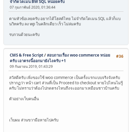
จำกัดโดเมน BW SQL หน่อยครับ
07 กุมภาพันธ์ 2020, 01:36:44
ตามหัวข้อเลยครับ อยากได้โฮสต์ไทย ไม่จำกัดโดเมน SQL แล้วก็แบ
นวิทครับ ลง wp ในคลิกเดียว เร็ว ไม่ล่มครับ
รบกวนด้วยนะครับ
CMS & Free Script
/
สอบถามเรื่อง woo commerce หน่อย
#36
ครับ เอาตรงนี้ออกมายังไงครับ +1
09 กันยายน 2019, 01:43:29
สวัสดีครับ เพิ่งของใช้ woo commerce เป็นครั้งแรกแบบจริงจังครับ
ปรากฏว่า หน้า cart ส่วนที่เป็น Proceed to checkout หายไปไหนไม่รู้
ครับ ไม่ทราบว่าต้องไปกดตรงไหนถึงจะออกมาเหมือนชาวบ้านครับ
ตัวอย่างเว็บคนอื่น
เว็บผม ส่วนขวามือหายไปครับ