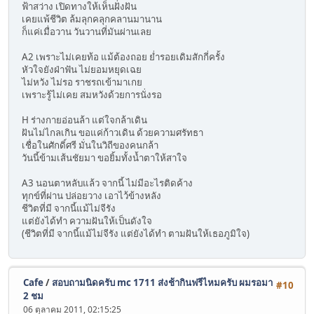
ฟ้าสว่าง เปิดทางให้เห็นฝั่งฝัน
เคยแพ้ชีวิต ล้มลุกคลุกคลานมานาน
ก็แค่เมื่อวาน วันวานที่มันผ่านเลย
A2 เพราะไม่เคยท้อ แม้ต้องถอย ย่ำรอยเดิมสักกี่ครั้ง
หัวใจยังฝ่าฟัน ไม่ยอมหยุดเฉย
ไม่หวัง ไม่รอ ราชรถเข้ามาเกย
เพราะรู้ไม่เคย สมหวังด้วยการนั่งรอ
H ร่างกายอ่อนล้า แต่ใจกล้าเดิน
ฝันไม่ไกลเกิน ขอแค่ก้าวเดิน ด้วยความศรัทธา
เชื่อในศักดิ์ศรี มั่นในวิถีของคนกล้า
วันนี้ข้ามเส้นชัยมา ขอยิ้มทั้งน้ำตาให้สาใจ
A3 นอนตาหลับแล้ว จากนี้ ไม่มีอะไรติดค้าง
ทุกข์ที่ผ่าน ปล่อยวาง เอาไว้ข้างหลัง
ชีวิตที่มี จากนี้แม้ไม่จีรัง
แต่ยังได้ทำ ความฝันให้เป็นดังใจ
(ชีวิตที่มี จากนี้แม้ไม่จีรัง แต่ยังได้ทำ ตามฝันให้เธอภูมิใจ)
Cafe
/
สอบถามนิดครับ mc 1711 ส่งช้ากินฟรีไหมครับ ผมรอมา
#10
2 ชม
06 ตุลาคม 2011, 02:15:25