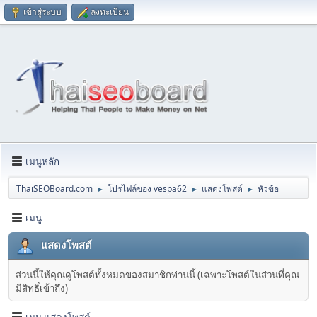
เข้าสู่ระบบ
ลงทะเบียน
เมนูหลัก
ThaiSEOBoard.com
โปรไฟล์ของ vespa62
แสดงโพสต์
หัวข้อ
►
►
►
เมนู
แสดงโพสต์
ส่วนนี้ให้คุณดูโพสต์ทั้งหมดของสมาชิกท่านนี้ (เฉพาะโพสต์ในส่วนที่คุณ
มีสิทธิ์เข้าถึง)
เมนู แสดงโพสต์