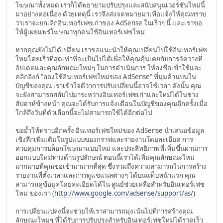
โฆษณาทั้งหมด เราก็ได้พยายามปรับปรุงและสนับสนุนเวอร์ชันใหม่นี้
มาอย่างต่อเนื่อง ด้วยเหตุนี้ เราจึงส่งจดหมายมาเพื่อแจ้งให้คุณทราบ
ว่าเราจะยกเลิกอินเทอร์เฟซเก่าของ AdSense ในเร็วๆ นี้ และเราขอ
ให้ผู้เผยแพร่โฆษณาทุกคนใช้อินเทอร์เฟซใหม่
หากคุณยังไม่ได้เปลี่ยน เราขอแนะนำให้คุณเปลี่ยนไปใช้อินเทอร์เฟซ
ใหม่โดยเร็วที่สุดเท่าที่จะเป็นไปได้เพื่อให้คุณคุ้นเคยกับการจัดวางที่
อัปเดตและคุณลักษณะใหม่ๆ ในการดำเนินการ ให้ลงชื่อเข้าใช้และ
คลิกลิงก์ "ลองใช้อินเทอร์เฟซใหม่ของ AdSense" ที่มุมด้านบนใน
บัญชีของคุณ เราเข้าใจดีว่าการปรับเปลี่ยนนี้อาจใช้เวลา ดังนั้น คุณ
จะยังสามารถสลับไปมาระหว่างอินเทอร์เฟซเก่าและใหม่ได้ในช่วง
สัปดาห์ข้างหน้า คุณจะได้รับการแจ้งเตือนในบัญชีของคุณอีกครั้งเมื่อ
ใกล้ถึงวันที่ตัวเลือกนี้จะไม่สามารถใช้ได้อีกต่อไป
ขอย้ำให้ทราบอีกครั้ง อินเทอร์เฟซใหม่ของ AdSense นำเสนอข้อมูล
เชิงลึกเพิ่มเติมในรูปแบบของกราฟและรายงานโดยละเอียด การ
ควบคุมการบล็อกโฆษณาแบบใหม่ และประสิทธิภาพที่เพิ่มขึ้นผ่านการ
ออกแบบใหม่ทางด้านรูปลักษณ์ ตอนนี้เราได้เพิ่มคุณลักษณะใหม่
มากมายที่คุณขอเข้ามามากที่สุด ซึ่งรวมถึงความสามารถในการสร้าง
รายงานที่ตั้งเวลาและการดูแชแนลต่างๆ ได้บนแท็บหน้าแรก คุณ
สามารถดูข้อมูลโดยละเอียดได้ใน ศูนย์ช่วยเหลือสำหรับอินเทอร์เฟซ
ใหม่ ของเรา (
http://www.google.com/adsense/support/as/
)
การเปลี่ยนแปลงนี้จะช่วยให้เราสามารถมุ่งเน้นไปที่การสร้างคุณ
ลักษณะใหม่ๆ ที่ได้รับการปรับปรุงสำหรับอินเทอร์เฟซใหม่ได้รวดเร็ว