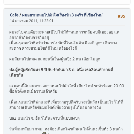
Cafe
/
ผมอยากหลบไปพักใจเรื่องรัก 3 เศร้า ที่เชียงใหม่
#35
14 มกราคม 2011, 11:23:01
ผมจะไปคนเดียวสะพายเป้ไป ไม่มีกำหนดการกลับ งบมีเยอะอยุ่ แต่
อยากจำกัดงบการกินอยุ่
เพื่อนๆแนะนำทีครับว่าควรไปพักที่ไหนในตัวเมืองดี ถูกๆ เดินทาง
สะดวก ควรเช่ามอไซด์ดีไหม หรือยังไงดี
ผมสับสนไปหมด ณ.ตอนนี้เรื่องผู้หญิง 2 คน เลือกไม่ถูก
ปล.ผู้หญิงรักกันมา 5 ปี กับ รักกันมา 3 ด. อนึ่ง เธอ2คนทำงานที่
เดียวกัน
ณ.ตอนนี้สับสนมาก อยากหลบไปพักใจที่ เชียงใหม่ รถทัวร์ออก 20.00
ซื้อตั๋วตั้งแต่เมื่อวานแล้วครับ
เพื่อนๆแนะนำที่พักและที่เที่ยวถ่ายรูปทีครับ จะเป็นวัด เป็นอะไรก็ได้ที่
สามารถเดินหรือขับมอไซด์เที่ยวถ่ายรูปได้ตอนกลางวัน
ปล2.แนะนำ จ. อื่นก็ได้นะครับ ที่แบบสงบๆ
วันที่ผมกลับมา กทม. คงต้องเลือกใครสักคน ไม่งั้นคงเจ็บท้ง 3 คนถ้า