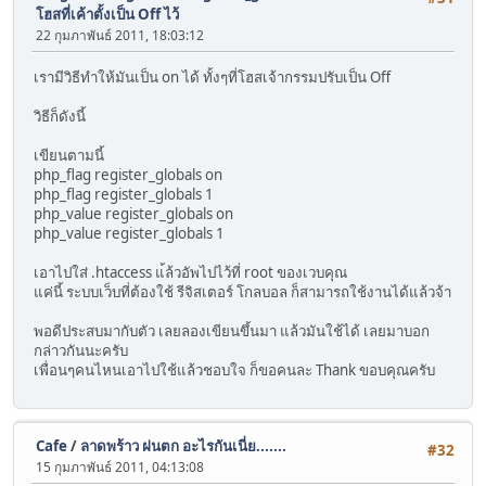
โฮสที่เค้าตั้งเป็น Off ไว้
22 กุมภาพันธ์ 2011, 18:03:12
เรามีวิธีทำให้มันเป็น on ได้ ทั้งๆที่โฮสเจ้ากรรมปรับเป็น Off
วิธีก็ดังนี้
เขียนตามนี้
php_flag register_globals on
php_flag register_globals 1
php_value register_globals on
php_value register_globals 1
เอาไปใส่ .htaccess แ้ล้วอัพไปไว้ที่ root ของเวบคุณ
แค่นี้ ระบบเว็บที่ต้องใช้ รีจิสเตอร์ โกลบอล ก็สามารถใช้งานได้แล้วจ้า
พอดีประสบมากับตัว เลยลองเขียนขึ้นมา แล้วมันใช้ได้ เลยมาบอก
กล่าวกันนะครับ
เพื่อนๆคนไหนเอาไปใช้แล้วชอบใจ ก็ขอคนละ Thank ขอบคุณครับ
Cafe
/
ลาดพร้าว ฝนตก อะไรกันเนี่ย.......
#32
15 กุมภาพันธ์ 2011, 04:13:08