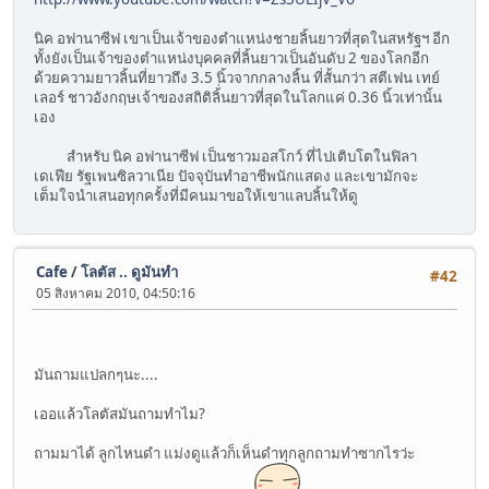
นิค อฟานาซีฟ เขาเป็นเจ้าของตำแหน่งชายลิ้นยาวที่สุดในสหรัฐฯ อีก
ทั้งยังเป็นเจ้าของตำแหน่งบุคคลที่ลิ้นยาวเป็นอันดับ 2 ของโลกอีก
ด้วยความยาวลิ้นที่ยาวถึง 3.5 นิ้วจากกลางลิ้น ที่สั้นกว่า สตีเฟน เทย์
เลอร์ ชาวอังกฤษเจ้าของสถิติลิ้่นยาวที่สุดในโลกแค่ 0.36 นิ้วเท่านั้น
เอง
สำหรับ นิค อฟานาซีฟ เป็นชาวมอสโกว์ ที่ไปเติบโตในฟิลา
เดเฟีย รัฐเพนซิลวาเนีย ปัจจุบันทำอาชีพนักแสดง และเขามักจะ
เต็มใจนำเสนอทุกครั้งที่มีคนมาขอให้เขาแลบลิ้นให้ดู
Cafe
/
โลตัส .. ดูมันทำ
#42
05 สิงหาคม 2010, 04:50:16
มันถามแปลกๆนะ....
เออแล้วโลตัสมันถามทำไม?
ถามมาได้ ลูกไหนดำ แม่งดูแล้วก็เห็นดำทุกลูกถามทำซากไรว่ะ