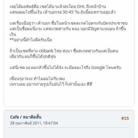
เลยได้ผลลัพธ์คือ เชคได้มาแล้วส่งโดย DHL ถึงหน้าบ้าน
แต่พอผมไปขึ้นเงิน เค้าบอกรอ 30-45 วัน อันนี้ผมทราบอยุ่แล้ว
แต่เรื่องมีอยุ่ว่า เค้าบอก ชื่อในหน้าเชคสะกดไม่ตรงกับบัตรประชาชน
แต่เป็นชื่อผมนี่แระ แต่สะกดต่างกัน พนง บอกมีปัญหาแน่นอน ถ้าขึ้น
เงิน
**อย่างนี้ทำไงดีครับเนี่ย
ถ้าเป็นเชคที่ทาง citibank ไทย ส่งมา ชื่อสะกดต่างกันแต่เป็นคน
เดียวกัน ผมก็ขึ้นได้ปกติสุข
แต่นี่เชค us ผมกลัวขึ้นไม่ได้จัง จะมีผลอะไรถึง Google ไหมครับ
เพื่อนๆอาจงง ทำไมผมไม่รับ wu
เพราะผม อยากถ่ายรูปเก็บมันไว้ ก็เท่านั้นเอง หึหึ
Cafe
/
หมาคิดสั้น
#25
28 กุมภาพันธ์ 2011, 18:47:04