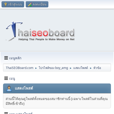
เข้าสู่ระบบ
ลงทะเบียน
เมนูหลัก
ThaiSEOBoard.com
โปรไฟล์ของ boy_amg
แสดงโพสต์
หัวข้อ
►
►
►
เมนู
แสดงโพสต์
ส่วนนี้ให้คุณดูโพสต์ทั้งหมดของสมาชิกท่านนี้ (เฉพาะโพสต์ในส่วนที่คุณ
มีสิทธิ์เข้าถึง)
เมนู แสดงโพสต์