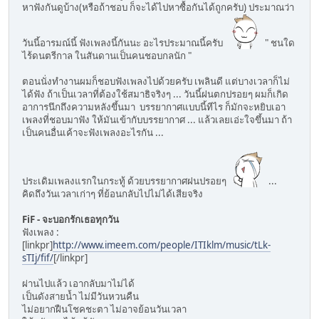
หาฟังกันดูบ้าง(หรือถ้าชอบ ก็จะได้ไปหาซื้อกันได้ถูกครับ) ประมาณว่า
วันนี้อารมณ์นี้ ฟังเพลงนี้กันนะ อะไรประมาณนี้ครับ
" ชนใด
ไร้ดนตรีกาล ในสันดานเป็นคนชอบกลนัก "
ตอนนั่งทำงานผมก็ชอบฟังเพลงไปด้วยครับ เพลินดี แต่บางเวลาก็ไม่
ได้ฟัง ถ้าเป็นเวลาที่ต้องใช้สมาธิจริงๆ ... วันนี้ฝนตกปรอยๆ ผมก็เกิด
อาการนึกถึงความหลังขึ้นมา บรรยากาศแบบนี้ทีไร ก็มักจะหยิบเอา
เพลงที่ชอบมาฟัง ให้มันเข้ากับบรรยากาศ ... แล้วเลยเอ่ะใจขึ้นมา ถ้า
เป็นคนอื่นเค้าจะฟังเพลงอะไรกัน ...
ประเดิมเพลงแรกในกระทู้ ด้วยบรรยากาศฝนปรอยๆ
...
คิดถึงวันเวลาเก่าๆ ที่ย้อนกลับไปไม่ได้เสียจริง
FiF - จะบอกรักเธอทุกวัน
ฟังเพลง :
[linkpr]
http://www.imeem.com/people/ITIklm/music/tLk-
sTIj/fif/
[/linkpr]
ผ่านไปแล้ว เอากลับมาไม่ได้
เป็นดังสายน้ำ ไม่มีวันหวนคืน
ไม่อยากฝืนโชคชะตา ไม่อาจย้อนวันเวลา