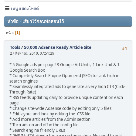
เมนู แสดงโพสต์
หัวข้อ - เสียวไว้ก่อนพ่อสอนไว้
หน้า
1
Tools
/
50,000 AdSense Ready Article Site
#1
27 สิงหาคม 2010, 07:51:29
* 5 Google ads per page! 3 Google Ad Units, 1 Link Unit & 1
Google Search Box
* Completely Search Engine Optimized (SEO) to rank high in
search engines
* Seamlessly integrated ads to generate a very high CTR (Click-
Through Rate)
* RSS feeds updating daily to provide unique content on each
page
* Change site-wide Adsense code by editing only 5 files
* Edit layout and look by editing the .CSS file
* Add more articles from the Admin section
* Turn ads on and off in the config file
* Search engine friendly URLs
* PHP/MySQL driven for easy customization. No need to edit