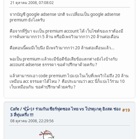
21 ตุลาคม 2008, 07:08:02
จากบัญชี google adsense ปกติ จะเปลี่ยนเป็น google adsense
premium ยังไงครับ
คือจากที่รู้มา จะเป็น premium account ได้ เว็บไซต์ของเราต้องมี
การค้นหามากกว่า 5 ล้าน หรือมีเพจวิวมากกว่า 20 ล้านต่อเดือน
คือตอนนี้ผมมีเว็บนึง มีเพจวิวมากกว่า 20 ล้านต่อเดือนแล้ว...
พอเป็น premium แล้วจะมีข้อดีข้อเสียข้อแตกต่างยังไงบ้างกับ
account adsense ธรรรดา ขอคำปรึกษาด้วยครับ ?
แล้วสามารถเอา code premium ไปแปะในเว็บที่เพจวิวไม่ถึง 20 ล้าน
เหมือน acc ธรรมดาได้ไหม ? คือประมาณว่า acc นี่ก็แปะไว้ร่วม 10
เว็บเหมือนกัน ขอคำปรึกษาด้วยครับ ?
Cafe
/
٩(̾●̮̮̃̾•̃̾)۶ ร่วมกันเชียร์ฟุตซอล ไทย vs โปรตุเกตุ ยิงสด ช่อง
#19
3 สี่ทุ่มครึ่ง !!!
08 ตุลาคม 2008, 22:29:56