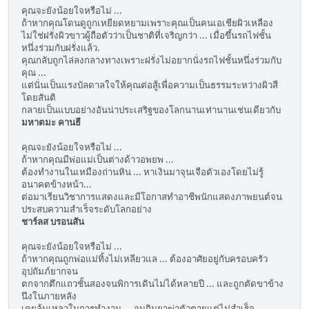
คุณจะยังน้อยใจหรือไม่ ...
ถ้าหากคุณโดนดูถูกเหยียดหยามเพราะคุณเป็นคนเอเชียผิวเหลือง
ไม่ใช่ฝรั่งผิวขาวผู้ถือตัวว่าเป็นชาติที่เจริญกว่า ... เมื่อขึ้นรถไฟชั้น
หนึ่งร่วมกับฝรั่งแล้ว.
คุณกลับถูกไล่ลงกลางทางเพราะฝรั่งไม่อยากนั่งรถไฟชั้นหนึ่งร่วมกับ
คุณ ...
แต่นั่นเป็นแรงบัลดาลใจให้คุณต่อสู้เพื่อความเป็นธรรมระหว่างผิวสี
โดยสันติ
กลายเป็นแบบอย่างอันน่าประเสริฐของโลกนานเท่านานเช่นเดียวกับ
มหาตมะ คานธี
คุณจะยังน้อยใจหรือไม่ ...
ถ้าหากคุณมีพ่อแม่เป็นต่างด้าวอพยพ ...
ต้องทำงานในเหมืองถ่านหิน ... หาเงินมาจุนเจือตัวเองโดยไม่รู้
อนาคตข้างหน้า...
ต่อมาเรียนวิชาการแสดงและมีโอกาสทำอาชีพนักแสดงภาพยนต์จน
ประสบความสำเร็จระดับโลกอย่าง
ชาร์ลส บรอนสัน
คุณจะยังน้อยใจหรือไม่ ...
ถ้าหากคุณถูกพ่อแม่ทิ้งไม่เหลียวแล ... ต้องอาศัยอยู่กับครอบครัว
อุปถัมภ์ยากจน
ตกจากตึกแถวชั้นสองจนพิการเดินไม่ได้หลายปี ... และถูกตัดขาข้าง
นึงในภายหลัง
เคยล้มเหลวในการทำงาน ... จนกินยาฆ่าตัวตายแต่ไม่สำเร็จ