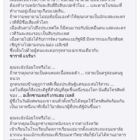
ต้องทำงานหนักวันละสิบสี่ถึงสิบแปดชั่วโมง ... และตายในขณะที่
ทำงานอยู่เมื่ออายุเกือบแปดสิบ..
ถ้าความพยายามไม่ย่อท้อนั้นเองทำให้คุณกลายเป็นนักแสดงละคร
เวทีที่มีชื่อเสียงทั่วโลก
เมื่อเดินทางไปถึงประเทศใด ก็มีคนมารอรับนับหมื่นคน แสดงละคร
เวทีวันละสองรอบ เป็นสิบๆประเทศ
เมื่อตายไปยังได้รับการจัดงานศพแบบรัฐพิธี มีทหารกองเกียรติยศ
เชิญร่างไปตามถนน ฌอง เอลิเซ่ส์
ซึ่งเต็มไปด้วยผู้คนและดอกกุหลาบเฉกเช่นเดียวกับ
ซาราห์ แบร์นา
คุณจะยังน้อยใจหรือไม่ ...
ถ้าหากคุณกลายเป็นคนหมดเนื้อหมดตัว ... กลายเป็นครูสอนคนหู
หนวก
ถูกคนรอบข้างดูถูกว่าสติเฟื่องประดิษฐ์แต่ของเล่นไร้สาระ ...
แต่ในที่สุดก็สิ่งประดิฐที่สำคัญที่สุดชิ้นหนึ่งของโลก นั่นคือโทรศัพท์
ของ ...
อเล็กซานเดอร์ เกรแฮม เบลล์
ผู้ซึ่งในวันฝังศพของเขา คนทั่วทั้งทวีปได้หยุดใช้โทรศัพท์พร้อมกัน
เป็นเวลาหนึ่งนาทีเพื่อไว้อาลัยแก่ผู้ที่ประดิฐ์มันขึ้นมา
คุณจะยังน้อยใจหรือไม่ ...
ถ้าหากคุณเป็นลูกช่างฟอกหนังจนๆ จากต่างจังหวัด
เข้าเรียนในโรงเรียนก็ผลการเรียนแย่มากตั้งแต่ประถมจนมหาลัย
ยากจน จนแม้กระทั่งขณะที่เรียนมหาวิทยาลัยก็ยังไม่ได้ทานอาหาร