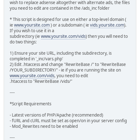
wish to replace adsense altogether with alternate ads, the files
you need to edit are contained in the /ads_inc folder
* This script is designed for use on either a top-level domain (
ie
www.yoursite.com
) or a subdomain ( ie
vids.yoursite.com
).
If you wish to use it in a
subdirectory (ie
www.yoursite.com/vids
) then you will need to
do two things:
1) Ensure your site URL, including the subdirectory, is
completed in '_inc/vars.php'
2) Edit .htaccess and change "RewriteBase /" to "RewriteBase
/YOUR_SUBDIRECTORY/" - ie if you are running the site on
www.yoursite.com/vids
, you need to edit
.htaccess to "RewriteBase /vids/"
----
*Script Requirements
- Latest versions of PHP/Apache (recommended)
- fURL and cURL must be set as open/on in your server config
- Mod_Rewrites need to be enabled
----