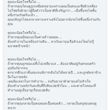
คุณจะน้อยใจหรือไม่ ...
ถ้าหากคุณโดนดูถูกเหยียดหยามเพราะคุณเป็นคนเอเชียผิวเหลือง
ไม่ใช่ฝรั่งผิวขาวผู้ถือตัวว่าเป็นชาติที่เจริญกว่า ... เมื่อขึ้นรถไฟชั้น
หนึ่งร่วมกับฝรั่งแล้ว ...
คุณกลับถูกไล่ลงกลางทางเพราะฝรั่งไม่อยากนั่งรถไฟชั้นหนึ่งร่วมกับ
คุณ
คุณจะน้อยใจหรือไม่ ...
ถ้าหากคุณมีพ่อแม่เป็นต่างด้าวอพยพ ...
ต้องทำงานในเหมืองถ่านหิน ... หาเงินมาจุนเจือตัวเองโดยไม่รู้
อนาคตข้างหน้า
คุณจะน้อยใจหรือไม่ ...
ถ้าหากคุณถูกพ่อแม่ทิ้งไม่เหลียวแล ... ต้องอาศัยอยู่กับครอบครัว
อุปถัมภ์ยากจน
ตกจากตึกแถวชั้นสองจนพิการเดินไม่ได้หลายปี ... และถูกตัดขาข้าง
นึงในภายหลัง
เคยล้มเหลวในการทำงาน ... จนกินยาฆ่าตัวตายแต่ไม่สำเร็จ
ต้องทำงานหนักวันละสิบสี่ถึงสิบแปดชั่วโมง ... และตายในขณะที่
ทำงานอยู่เมื่ออายุเกือบแปดสิบ
คุณจะน้อยใจหรือไม่ ...
ถ้าหากคุณกลายเป็นคนหมดเนื้อหมดตัว ... กลายเป็นครูสอนคนหู
หนวก