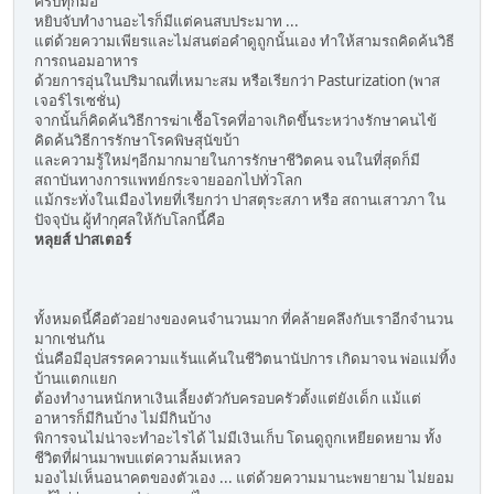
ครบทุกมื้อ
หยิบจับทำงานอะไรก็มีแต่คนสบประมาท ...
แต่ด้วยความเพียรและไม่สนต่อคำดูถูกนั้นเอง ทำให้สามรถคิดค้นวิธี
การถนอมอาหาร
ด้วยการอุ่นในปริมาณที่เหมาะสม หรือเรียกว่า Pasturization (พาส
เจอร์ไรเซชั่น)
จากนั้นก็คิดค้นวิธีการฆ่าเชื้อโรคที่อาจเกิดขึ้นระหว่างรักษาคนไข้
คิดค้นวิธีการรักษาโรคพิษสุนัขบ้า
และความรู้ใหม่ๆอีกมากมายในการรักษาชีวิตคน จนในที่สุดก็มี
สถาบันทางการแพทย์กระจายออกไปทั่วโลก
แม้กระทั่งในเมืองไทยที่เรียกว่า ปาสตุระสภา หรือ สถานเสาวภา ใน
ปัจจุบัน ผู้ทำกุศลให้กับโลกนี้คือ
หลุยส์ ปาสเตอร์
ทั้งหมดนี้คือตัวอย่างของคนจำนวนมาก ที่คล้ายคลึงกับเราอีกจำนวน
มากเช่นกัน
นั่นคือมีอุปสรรคความแร้นแค้นในชีวิตนานัปการ เกิดมาจน พ่อแม่ทิ้ง
บ้านแตกแยก
ต้องทำงานหนักหาเงินเลี้ยงตัวกับครอบครัวตั้งแต่ยังเด็ก แม้แต่
อาหารก็มีกินบ้าง ไม่มีกินบ้าง
พิการจนไม่น่าจะทำอะไรได้ ไม่มีเงินเก็บ โดนดูถูกเหยียดหยาม ทั้ง
ชีวิตที่ผ่านมาพบแต่ความล้มเหลว
มองไม่เห็นอนาคตของตัวเอง ... แต่ด้วยความมานะพยายาม ไม่ยอม