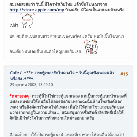
ผมเลยสงสัยว่า วันนี้ มีใครทำเว็บไทย แล้วขึ้นโฆษณาจาก
http://store.apple.com/my
บ้างครับ มีใครเป็นแบบผมบ้างหรือ
เปล่า
ปล. ผมติดแบบแถบยาว ส่วนบนของบอร์ดนะครับ พอมันขึ้นโฆษณา
อันเดียว มันเลยขึ้นเป็นตัวใหญ่เบ่อเริ้มเลย
Cafe
/
.+**+. กระทู้เพลงรักในดวงใจ ~ วันนี้คุณฟังเพลงแล้ว
#15
หรือยัง .+**+.
29 ตุลาคม 2008, 13:29:10
*หมายเหตุ
-
กระทู้นี้ไม่ใช่กระทู้แจกเพลง แต่เป็นกระทู้แนะนำเพลงที่
แต่ละคนชอบให้คนอื่นได้ลองฟังกัน เพราะฉะนั้นห้ามโพสลิงค์แจก
เพลง หรือลิงค์ดาวโหลดไฟล์เพลง เพื่อไม่ให้ท่านโซวและบอร์ดของ
พวกเราตกอยู่ในความเสี่ยง ... สนับสนุนการซื้อสินค้าลิขสิทธิ์เพื่อให้
ศิลปินมีกำลังใจในการทำผลงานใหม่ๆออกมาครับ
คือผมก็อยากให้เป็นกระทู้แนะนำเพลงที่เราชอบ ให้คนอื่นได้ลองไป