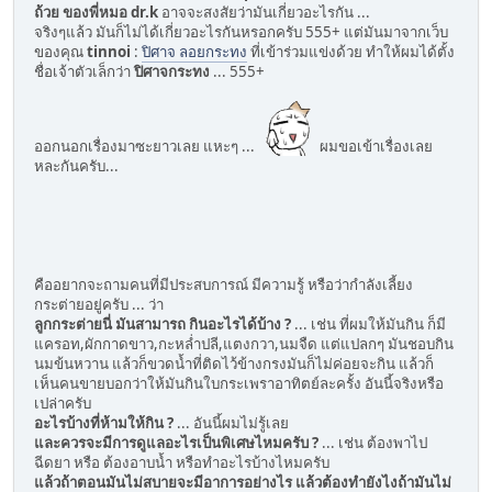
ถ้วย ของพี่หมอ dr.k
อาจจะสงสัยว่ามันเกี่ยวอะไรกัน ...
จริงๆแล้ว มันก็ไม่ได้เกี่ยวอะไรกันหรอกครับ 555+ แต่มันมาจากเว็บ
ของคุณ
tinnoi
:
ปิศาจ ลอยกระทง
ที่เข้าร่วมแข่งด้วย ทำให้ผมได้ตั้ง
ชื่อเจ้าตัวเล็กว่า
ปิศาจกระทง
... 555+
ออกนอกเรื่องมาซะยาวเลย แหะๆ ...
ผมขอเข้าเรื่องเลย
หละกันครับ...
คืออยากจะถามคนที่มีประสบการณ์ มีความรู้ หรือว่ากำลังเลี้ยง
กระต่ายอยู่ครับ ... ว่า
ลูกกระต่ายนี่ มันสามารถ กินอะไรได้บ้าง ?
... เช่น ที่ผมให้มันกิน ก็มี
แครอท,ผักกาดขาว,กะหล่ำปลี,แตงกวา,นมจืด แต่แปลกๆ มันชอบกิน
นมข้นหวาน แล้วก็ขวดน้ำที่ติดไว้ข้างกรงมันก็ไม่ค่อยจะกิน แล้วก็
เห็นคนขายบอกว่าให้มันกินใบกระเพราอาทิตย์ละครั้ง อันนี้จริงหรือ
เปล่าครับ
อะไรบ้างที่ห้ามให้กิน ?
... อันนี้ผมไม่รู้เลย
และควรจะมีการดูแลอะไรเป็นพิเศษไหมครับ ?
... เช่น ต้องพาไป
ฉีดยา หรือ ต้องอาบน้ำ หรือทำอะไรบ้างไหมครับ
แล้วถ้าตอนมันไม่สบายจะมีอาการอย่างไร แล้วต้องทำยังไงถ้ามันไม่