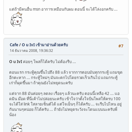
แต่ถ้ามีคนอื่น msn อาการเหมือนกับผม ตอนนี้ จะได้โล่งอกครับ ...
Cafe
/
O u IvI เข้ามาอ่านด้วยครับ
#7
14 ธันวาคม 2008, 19:36:32
O u IvI
ค่อยๆ โพสก็ได้ครับ ไม่ต้องรีบ ...
ตอนแรก กระทู้คุณขึ้นไปถึง 88 แล้ว จากการตอบมันทุกกระทู้ แถมขุด
อีกตะหาก ... กระทู้ใหม่ๆ มันจะตกไปโดยรวดเร็วเกินไป แถมกระทู้
เก่าก็ผุดขึ้นมา ถ้าคุณยังไม่หยุดนะครับ
แต่จาก 88 มันค่อยๆ ลดลง เรื่อยๆ แล้วนะครับ ตอนนี้เหลือ 42 ... แอ
ดมิน ม๊อด ที่นี่เค้าไม่ปล่อยนะครับ เข้าใจว่าตั้งใจปั่นโพสให้ครบ 100
จะได้ใส่ link ใสลายเซ็นต์ได้ แต่ใจเย็นๆ ก็ได้ครับ ... จะรีบไปไหน อยู่
กันนานๆหน่อย ก็ได้ครับ ... ถ้ายังไม่หยุดระวังจะโดนแบนนะครับพี่
น้อง