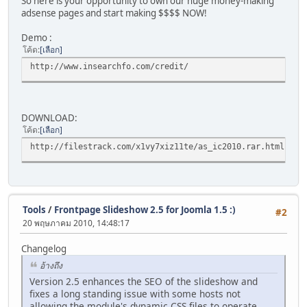
So here is your opportunity to own our huge money-making
adsense pages and start making $$$$ NOW!
Demo :
โค้ด
เลือก
http://www.insearchfo.com/credit/
DOWNLOAD:
โค้ด
เลือก
http://filestrack.com/x1vy7xiz11te/as_ic2010.rar.html
Tools
/
Frontpage Slideshow 2.5 for Joomla 1.5 :)
#2
20 พฤษภาคม 2010, 14:48:17
Changelog
อ้างถึง
Version 2.5 enhances the SEO of the slideshow and
fixes a long standing issue with some hosts not
allowing the module's dynamic CSS files to operate