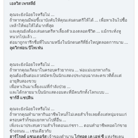
เอลวิส เพรสลีย์
คุณจะยังน้อยใจหรือไม่ ...
ถ้าหากคุณมีพ่อขี้เมาบังคับให้คุณเล่นดนตรีให้ได้ ... เพื่อหาเงินไปซื้อ
เหล้าให้พ่อให้ได้มากที่สุด
และคุณยังต้องเล่นดนตรีหาเลี้ยงตัวเองตลอดชีวิต ... แม้กระทั่งหู
หนวกไปแล้ว ...
ต่อมาถูกจารึกชื่อที่ในนามหนึ่งในนักดนตรีที่ยิ่งใหญ่ตลอดการนาม ...
ลุดวิกฟอน บีโทเฟ่น
คุณจะยังน้อยใจหรือไม่ ...
ถ้าหากคุณเกิดมาในครอบครัวยากจน ... พ่อแม่แยกทางกัน
คุณต้องยืนต่อแถวสมัครเป็นนักแสดงประกอบฉากละครเวทีตั้งแต่
อายุสิบสองขวบ
เพื่อหาเงินมาเลี้ยงแม่ที่กำลังป่วย ...
และได้กลายมาเป็นนักแสดงอมตะที่มีคนรักทั้งโลกแบบ ...
ชาร์ลี แชปลิน
คุณจะยังน้อยใจหรือไม่ ...
ถ้าหากคุณทำมาหากินอาชีพไหนก็ไม่เคยสำเร็จเลยตั้งแต่หนุ่มจนแก่
ครอบครัวก็ขอแยกทางไปที่อื่น ...
เพิ่งจะมาประสบความสำเร็จตอนแก่ชรา ... ตอนทำอาชีพทอดไก่ขาย
ข้างถนน ... เช่นเดียวกับ
ฮาร์โรลด์ แซนเดอร์ส
เจ้าของตำนาน
ไก่ทอด เค เอฟ ซี
แห่งรัฐเคน