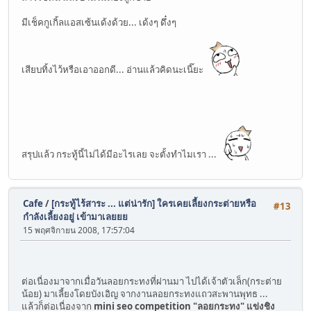
มีเช็คกูเกิ้ลแอสเซ้นเด้งด้วย... เด้งๆ ดึ๋งๆ
เสียบทิ้งไว้หรือเอาออกดี... อ่านแล้วคิดนะเนี๊ยะ
สรุปแล้ว กระทู้นี้ไม่ได้มีอะไรเลย จะตั้งทำไมเรา ...
Cafe
/
[กระทู้ไร้สาระ ... แต่น่ารัก] ใครเคยเลี้ยงกระต่ายหรือ
#13
กำลังเลี้ยงอยู่ เข้ามาเลยยย
15 พฤศจิกายน 2008, 17:57:04
ต่อเนื่องมาจากเมื่อวันลอยกระทงที่ผ่านมา ไปได้เจ้าตัวเล็ก(กระต่าย
น้อย) มาเลี้ยงโดยบังเอิญ จากงานลอยกระทงแถวสะพานพุทธ ...
แล้วก็ต่อเนื่องจาก
mini seo competition "ลอยกระทง" แข่งชิง