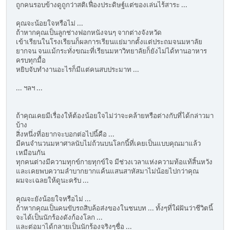
ถูกคนรอบข้างดูถูกว่าสติเฟื่องประดิษฐ์แต่ของเล่นไร้สาระ ...
คุณจะน้อยใจหรือไม่ ...
ถ้าหากคุณเป็นลูกช่างฟอกหนังจนๆ จากต่างจังหวัด
เข้าเรียนในโรงเรียนก็ผลการเรียนแย่มากตั้งแต่ประถมจนมหาลัย
ยากจน จนแม้กระทั่งขณะที่เรียนมหาวิทยาลัยก็ยังไม่ได้ทานอาหาร
ครบทุกมื้อ
หยิบจับทำงานอะไรก็มีแต่คนสบประมาท ...
... ฯลฯ ...
ถ้าคุณเคยมีเรื่องให้ต้องน้อยใจไม่ว่าจะคล้ายหรือต่างกับที่ได้กล่าวมา
บ้าง
สิ่งหนึ่งที่อยากจะบอกต่อไปนี้คือ ...
มีคนจำนวนมหาศาลนับไม่ถ้วนบนโลกนี้ที่เคยเป็นแบบคุณมาแล้ว
เหมือนกัน
ทุกคนต่างมีความทุกข์กายทุกข์ใจ มีช่วงเวลาแห่งความท้อแท้สิ้นหวัง
และเคยพบความลำบากยากแค้นแสนสาหัสมาไม่น้อยไปกว่าคุณ
ผมจะเฉลยให้ดูนะครับ ...
คุณจะยังน้อยใจหรือไม่ ...
ถ้าหากคุณเป็นคนขับรถสิบล้อส่งของในชนบท ... ทั้งๆที่ใฝ่ฝันว่าชีวิตนี้
จะได้เป็นนักร้องดังก้องโลก ...
และต่อมาได้กลายเป็นนักร้องจริงๆชื่อ ...