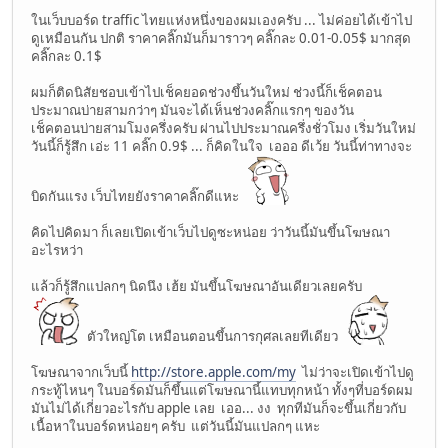
ในเว็บบอร์ด traffic ไทยแห่งหนึ่งของผมเองครับ ... ไม่ค่อยได้เข้าไป
ดูเหมือนกัน ปกติ ราคาคลิ๊กมันก็มาราวๆ คลิ๊กละ 0.01-0.05$ มากสุด
คลิ๊กละ 0.1$
ผมก็ติดนิสัยชอบเข้าไปเช็คยอดช่วงขึ้นวันใหม่ ช่วงนี้ก็เช็คตอน
ประมาณบ่ายสามกว่าๆ มันจะได้เห็นช่วงคลิ๊กแรกๆ ของวัน
เช็คตอนบ่ายสามโมงครึ่งครับ ผ่านไปประมาณครึ่งชั่วโมง เริ่มวันใหม่
วันนี้ก็รู้สึก เอ่ะ 11 คลิ๊ก 0.9$ ... ก็คิดในใจ เอออ ดีเว้ย วันนี้ท่าทางจะ
บิดกันแรง เว็บไทยยังราคาคลิ๊กดีแหะ
คิดไปคิดมา ก็เลยเปิดเข้าเว็บไปดูซะหน่อย ว่าวันนี้มันขึ้นโฆษณา
อะไรหว่า
แล้วก็รู้สึกแปลกๆ นิดนึง เฮ้ย มันขึ้นโฆษณาอันเดียวเลยครับ
ตัวใหญ่โต เหมือนตอนขึ้นการกุศลเลยทีเดียว
โฆษณาจากเว็บนี้
http://store.apple.com/my
ไม่ว่าจะเปิดเข้าไปดู
กระทู้ไหนๆ ในบอร์ดมันก็ขึ้นแต่โฆษณานี้แทบทุกหน้า ทั้งๆที่บอร์ดผม
มันไม่ได้เกี่ยวอะไรกับ apple เลย เออ... งง ทุกทีมันก็จะขึ้นเกี่ยวกับ
เนื้อหาในบอร์ดหน่อยๆ ครับ แต่วันนี้มันแปลกๆ แหะ