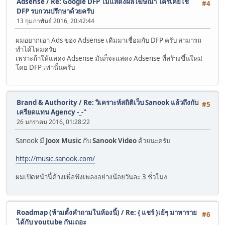
Adsense
/
Re: Google DFP ไม่แสดงผลโฆษณา ใครเคยใช้
#4
DFP รบกวนปรึกษาด้วยครับ
13 กุมภาพันธ์ 2016, 20:42:44
ผมอยากเอา Ads ของ Adsense เดิมมาเชื่อมกับ DFP ครับ สามารถ
ทำได้ไหมครับ
เพราะถ้าให้แสดง Adsense มันก็จะแสดง Adsense ที่สร้างขึ้นใหม่
โดย DFP เท่านั้นครับ
Brand & Authority
/
Re: วิเคราะห์สถิติเว็บ Sanook แล้วถึงกับ
#5
เครียดแทน Agency -_-"
26 มกราคม 2016, 01:28:22
Sanook มี
Joox Music
กับ
Sanook Video
ด้วยนะครับ
http://music.sanook.com/
ผมเปิดหน้านี้ค้างเพื่อฟังเพลงอย่างน้อยวันละ 3 ชั่วโมง
Roadmap (ห้ามตั้งคำถามในห้องนี้)
/
Re: { แชร์ }เย้ๆ มาหาราย
#6
ได้กับ youtube กันเถอะ