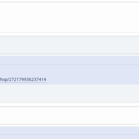
nshop/272179936237414