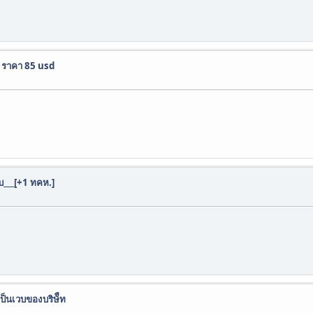
o ราคา 85 usd
ับ___[+1 ทคห.]
ป็นเวบของบริษัืท