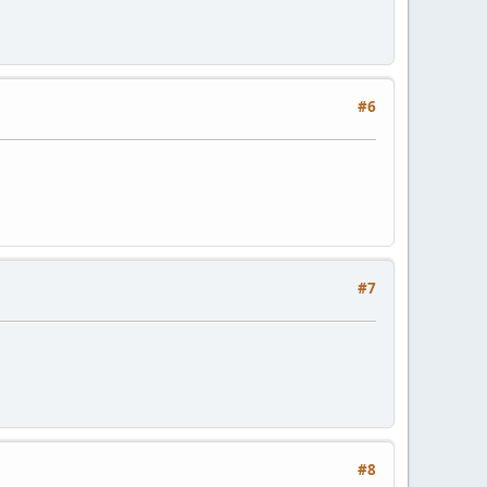
#6
#7
#8