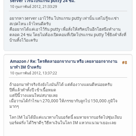
server ไว้รันโปรแกรม putty 24 ชม.
10 กุมภาพันธ์ 2012, 21:33:29
อยากหา server เอาไว้รัน โปรแกรม putty เท่านั้น แต่ไม่รู้จะเช่า
สเปคไหน เจ้าไหนดีครับ
คืออยากได้แค่เอาไว้รัน putty เพื่อสั่งให้สริคปในอีกโฮสนึงทำงาน
ตลอด 24 ชม โดยไม่ต้องเปิดคอมที่เปิดโปรแกรม putty ใช้่ยิงคำสั่งที่
บ้านทิ้งไว้อะครับ
Amazon
/
Re: ใครคิดลาออกจากงาน หรือ เคยลาออกจากงาน
#8
มาทำ IM บ้างครับ
10 กุมภาพันธ์ 2012, 13:37:22
ถ้าออกมาทำจริงจังยังไงมันก็ได้ แต่ต้องวางแผนดีหน่อยครับ
ปีที่แล้วทำทั้งปี เข้าเนื้อหมด
แต่ปีนี้วางแผนใหม่สบายเลย
เมื่อวานได้กำไรมา 270,000 ให้ภรรยากับลูกไป 150,000 ภูมิใจ
มากๆ
โลก IM ไม่ได้มีแค่แนวทางในบอร์ดนี้ ผมหายจากบอร์ดไปซุ่มเงียบ
บอร์ดฝรั่ง ได้วิชาดีๆ วิธีหาเงินในโลก IM แหวกแนวมาเยอะเลย