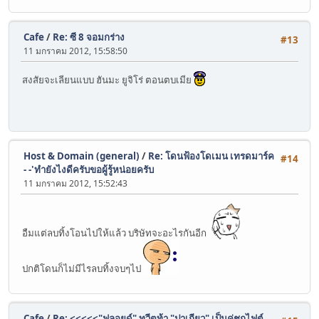
Cafe
/
Re: ซี 8 จอมกร่าง
#13
11 มกราคม 2012, 15:58:50
สงสัยจะเลียนแบบ ฮันมะ ยูจิโร่ ตอนตบเมีย
Host & Domain (general)
/
Re: โดนฟ้องโดเมน เทรดมาร์ค
#14
- -'ทำยังไงดีครับขอผู้รู้หน่อยครับ
11 มกราคม 2012, 15:52:43
อืมแต่ลบทิ้งโอนไปให้แล้ว บริษัทจะอะไรกันอีก
ปกติโดนก็ไม่มีไรลบทิ้งจบๆไป
Cafe
/
Re: <<<<<"ฟลอยด์" ทวีตท้า "ปาเกียว" เป็นคู่ชกไฟต์