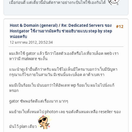
เมื่อก่อนดี แต่เดี๋ยวนี้มันตัดราคาอย่างกะปั่นไฟใช้เองกันได้
Host & Domain (general)
/
Re: Dedicated Servers ของ
#12
Hostgator ใช้งานยากมัยครับ ช่วยอธิบายแบบ step by step
หน่อยครับ
12 มกราคม 2012, 20:52:34
ผมเลิกใช้ gator แล้ว นึกว่าโฮสตัวเองดีหรือไงเที่ยวบล็อค web เรา
หาว่ามี malware ซะงั้น
แนะนำดูเจ้าอื่นดีกว่าครับ ผมใช้ไม่เห็นมีใครมาบอกว่าเว็บมีปัญหา
กรุณาแก้ไขภายในสามวัน มิเช่นนั้นจะบล็อค ดาต้าเบสเรา
ผมมีเป็นร้อยเว็บ มันบอกว่าให้อัพเดท wp ร้อยเว็บ ผมไม่ไปนั่งแก้
หรอก
gator ซัพพอร์ตดีแต่เรื่องมาก มากๆ
ผมย้ายเว็บทั้งหมดไป photon เลย ขอตังคืนหมดเหลือ reseller ของ
มันไว้ plan เดียว