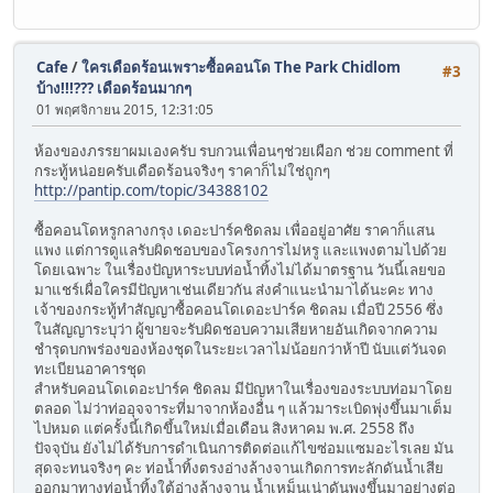
Cafe
/
ใครเดือดร้อนเพราะซื้อคอนโด The Park Chidlom
#3
บ้าง!!!??? เดือดร้อนมากๆ
01 พฤศจิกายน 2015, 12:31:05
ห้องของภรรยาผมเองครับ รบกวนเพื่อนๆช่วยเผือก ช่วย comment ที่
กระทู้หน่อยครับเดือดร้อนจริงๆ ราคาก็ไม่ใช่ถูกๆ
http://pantip.com/topic/34388102
ซื้อคอนโดหรูกลางกรุง เดอะปาร์คชิดลม เพื่ออยู่อาศัย ราคาก็แสน
แพง แต่การดูแลรับผิดชอบของโครงการไม่หรู และแพงตามไปด้วย
โดยเฉพาะ ในเรื่องปัญหาระบบท่อน้ำทิ้งไม่ได้มาตรฐาน วันนี้เลยขอ
มาแชร์เผื่อใครมีปัญหาเช่นเดียวกัน ส่งคำแนะนำมาได้นะคะ ทาง
เจ้าของกระทู้ทำสัญญาซื้อคอนโดเดอะปาร์ค ชิดลม เมื่อปี 2556 ซึ่ง
ในสัญญาระบุว่า ผู้ขายจะรับผิดชอบความเสียหายอันเกิดจากความ
ชำรุดบกพร่องของห้องชุดในระยะเวลาไม่น้อยกว่าห้าปี นับแต่วันจด
ทะเบียนอาคารชุด
สำหรับคอนโดเดอะปาร์ค ชิดลม มีปัญหาในเรื่องของระบบท่อมาโดย
ตลอด ไม่ว่าท่ออุจจาระที่มาจากห้องอื่น ๆ แล้วมาระเบิดพุ่งขึ้นมาเต็ม
ไปหมด แต่ครั้งนี้เกิดขึ้นใหม่เมื่อเดือน สิงหาคม พ.ศ. 2558 ถึง
ปัจจุบัน ยังไม่ได้รับการดำเนินการติดต่อแก้ไขซ่อมแซมอะไรเลย มัน
สุดจะทนจริงๆ คะ ท่อน้ำทิ้งตรงอ่างล้างจานเกิดการทะลักดันน้ำเสีย
ออกมาทางท่อน้ำทิ้งใต้อ่างล้างจาน น้ำเหม็นเน่าดันพุงขึ้นมาอย่างต่อ