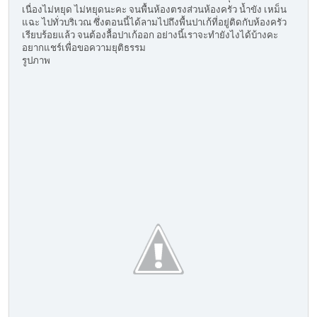
เนื่องไม่หยุด ไม่หยุดนะคะ จนพื้นห้องตรงส่วนห้องครัว น้ำขัง เหม็น
แฉะ ไปทั่วบริเวณ ซึ่งตอนนี้ได้ลามไปถึงพื้นปาเก้ที่อยู่ติดกับห้องครัว
เรียบร้อยแล้ว จนต้องลื้อปาเก้ออก อย่างนี้เราจะทำยังไงได้บ้างคะ
อยากแชร์เพื่อขอความยุติธรรม
รูปภาพ