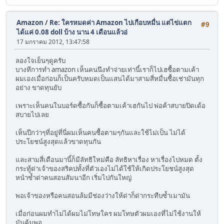
Amazon
/
Re: ใครหมดค่า Amazon ไปเกือบหมื่น แต่ไข่แตก
#9
ได้แค่ 0.08 doll บ้าง นาน 4 เดือนแล้วอ่
17 มกราคม 2012, 13:47:58
ลองใจเย็นๆดูครับ
บางทีการทำ amazon เห็นคนนึงทำจ่ายเท่านี้เราก็ไปเฮซื้อตามเค้า
ผมเองเมื่อก่อนก็เป็นครับหมดเป็นแสนได้มาสามสี่หมื่นซื้อเช่ามันทุก
อย่าง ขาดทุนยับ
เพราะเห็นคนในบอร์ดซื้อกันก็ซื้อตามเค้าเฮกันไป พ่อค้าสบายปิดเด้อ
สบายไปเลย
เห็นปีกว่าๆที่อยู่ที่นี่ผมเห็นคนซื้อตามๆกันและใช้ไม่เป็น ไม่ได้
ประโยชน์สูงสุดแล้วขาดทุนกัน
และสามสี่เดือนมานี้ก็มีลัทธิใหม่คือ ลัทธิหาเรื่อง หาเรื่องไปหมด ตั้ง
กระทู้ด่าเจ้าของสริคปทั้งที่ตัวเองไม่ได้ใช้ให้เกิดประโยชน์สูงสุด
หนำซ้ำด่าคนสอนสัมนาอีก เริ่มไปกันใหญ่
พอเจ้าของหรือคนสอนล้มมีช่องว่างให้ด่าก็ด่ากระทืบซ้ำเมามัน
เมื่อก่อนผมทำไม่ได้ผมไม่โทษใคร ผมโทษตัวผมเองที่ไม่ใช้งานให้
มันคุ้มพอ