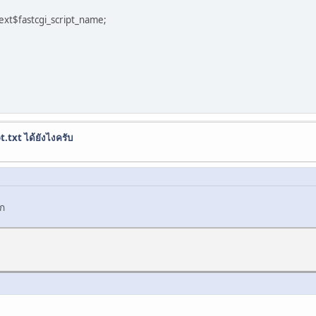
t$fastcgi_script_name;
t.txt ได้ยังไงครับ
โก