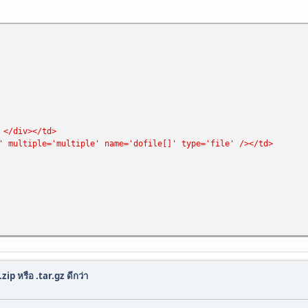
</div></td>
ultiple='multiple' name='dofile[]' type='file' /></td>
zip หรือ .tar.gz ดีกว่า