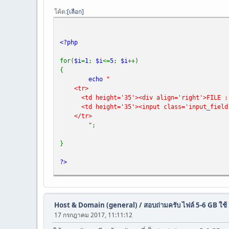
โค้ด
เลือก
<?php
for(
$i
=
1
;
$i
<=
5
;
$i
++)
{
echo
"
<tr>
<td height='35'><div align='right'>FILE : 
<td height='35'><input class='input_field' m
</tr>
"
;
}
?>
Host & Domain (general)
/
สอบถ่ามครับ ไฟล์ 5-6 GB ใช้ .
17 กรกฎาคม 2017, 11:11:12